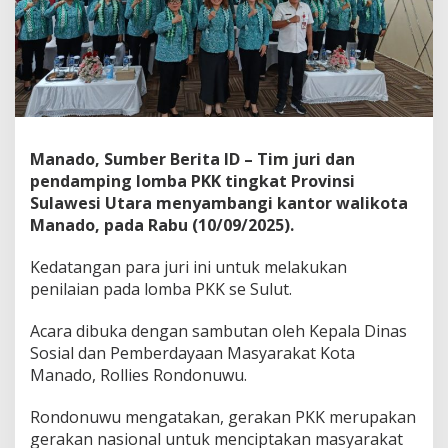
a
t
P
r
o
v
i
n
s
Manado, Sumber Berita ID – Tim juri dan
i
pendamping lomba PKK tingkat Provinsi
S
Sulawesi Utara menyambangi kantor walikota
a
Manado, pada Rabu (10/09/2025).
m
b
a
Kedatangan para juri ini untuk melakukan
n
penilaian pada lomba PKK se Sulut.
g
i
Acara dibuka dengan sambutan oleh Kepala Dinas
P
Sosial dan Pemberdayaan Masyarakat Kota
e
m
Manado, Rollies Rondonuwu.
k
o
Rondonuwu mengatakan, gerakan PKK merupakan
t
gerakan nasional untuk menciptakan masyarakat
M