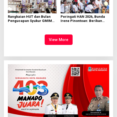
Rangkaian HUT dan Bulan
Peringati HAN 2026, Bunda
Pengucapan Syukur GMIM
Irene Pinontoan: Berikan
Syalom Karombasan
Ruang Bagi Anak untuk
Dimulai, Pandelaki:
Tampil Percaya Diri
Kemuliaan Hanya Bagi
Tuhan Yesus
View More