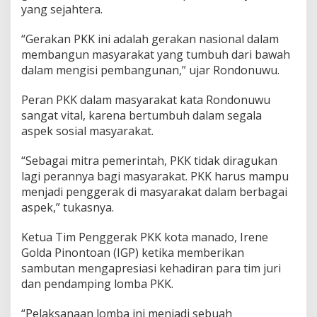
yang sejahtera.
a
n
a
“Gerakan PKK ini adalah gerakan nasional dalam
d
membangun masyarakat yang tumbuh dari bawah
o
dalam mengisi pembangunan,” ujar Rondonuwu.
,
I
Peran PKK dalam masyarakat kata Rondonuwu
G
P
sangat vital, karena bertumbuh dalam segala
:
aspek sosial masyarakat.
S
e
“Sebagai mitra pemerintah, PKK tidak diragukan
l
lagi perannya bagi masyarakat. PKK harus mampu
a
m
menjadi penggerak di masyarakat dalam berbagai
a
aspek,” tukasnya.
t
M
Ketua Tim Penggerak PKK kota manado, Irene
e
Golda Pinontoan (IGP) ketika memberikan
l
a
sambutan mengapresiasi kehadiran para tim juri
k
dan pendamping lomba PKK.
u
k
“Pelaksanaan lomba ini menjadi sebuah
a