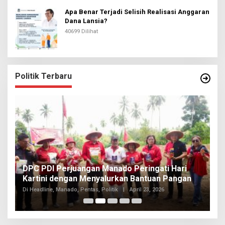
Apa Benar Terjadi Selisih Realisasi Anggaran
Dana Lansia?
40699 Dilihat
Politik Terbaru
I
DPC PDI Perjuangan Manado Peringati Hari
T
Kartini dengan Menyalurkan Bantuan Pangan
I
Di
Di Headline, Manado, Pentas, Politik
|
April 23, 2026
20