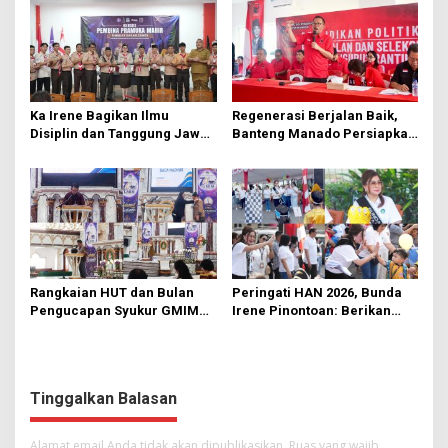
Ka Irene Bagikan Ilmu
Regenerasi Berjalan Baik,
Disiplin dan Tanggung Jawab
Banteng Manado Persiapkan
di KMD Kwartir Cabang
562 Kader Turun ke Akar
Manado
Rumput
Rangkaian HUT dan Bulan
Peringati HAN 2026, Bunda
Pengucapan Syukur GMIM
Irene Pinontoan: Berikan
Syalom Karombasan
Ruang Bagi Anak untuk
Dimulai, Pandelaki:
Tampil Percaya Diri
Kemuliaan Hanya Bagi
Tuhan Yesus
Tinggalkan Balasan
Alamat email Anda tidak akan dipublikasikan.
Ruas yang wajib