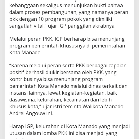
kebanggaan sekaligus menunjukan bukti bahwa
n
P
dalam proses pembangunan, yang namanya peran
e
pkk dengan 10 program pokok yang dimiliki
n
sangatlah vital,” ujar IGP panggilan akrabnya.
i
l
Melalui peran PKK, IGP berharap bisa menunjang
a
i
program pemerintah khususnya di pemerintahan
a
Kota Manado.
n
“Karena melalui peran serta PKK berbagai capaian
positif berhasil diukir bersama oleh PKK, yang
kontribusinya bisa menunjang program
pemerintah Kota Manado melalui dinas terkait dan
instansi lainnya, lewat kegiatan-kegiatan, baik
dasawisma, kelurahan, kecamatan dan lebih
khusus kota,” ujar istri tercinta Walikota Manado
Andrei Angouw ini.
Harap IGP, kelurahan di Kota Manado yang menjadi
utusan dalam lomba PKK ini bisa menjadi yang