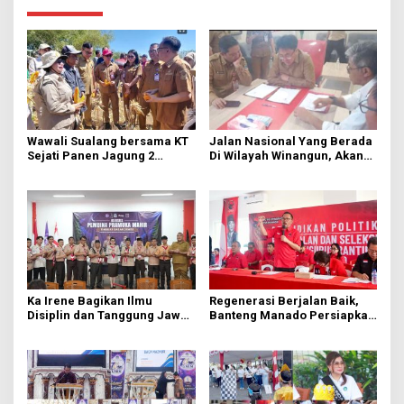
Wawali Sualang bersama KT
Jalan Nasional Yang Berada
Sejati Panen Jagung 2
Di Wilayah Winangun, Akan
Hektare di Paniki Bawah
Segera Diperbaiki Oleh BPJN
Ka Irene Bagikan Ilmu
Regenerasi Berjalan Baik,
Disiplin dan Tanggung Jawab
Banteng Manado Persiapkan
di KMD Kwartir Cabang
562 Kader Turun ke Akar
Manado
Rumput