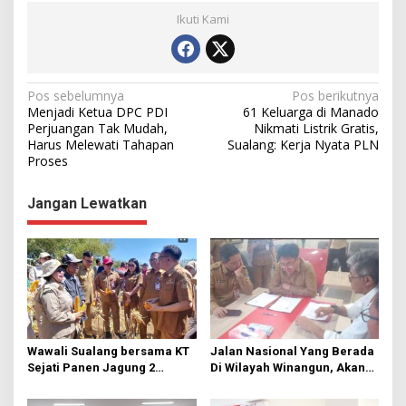
Ikuti Kami
N
Pos sebelumnya
Pos berikutnya
Menjadi Ketua DPC PDI
61 Keluarga di Manado
a
Perjuangan Tak Mudah,
Nikmati Listrik Gratis,
Harus Melewati Tahapan
Sualang: Kerja Nyata PLN
v
Proses
i
g
Jangan Lewatkan
a
s
i
p
o
s
Wawali Sualang bersama KT
Jalan Nasional Yang Berada
Sejati Panen Jagung 2
Di Wilayah Winangun, Akan
Hektare di Paniki Bawah
Segera Diperbaiki Oleh BPJN