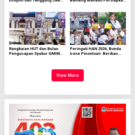
Disiplin dan Tanggung Jawab
Banteng Manado Persiapkan
di KMD Kwartir Cabang
562 Kader Turun ke Akar
Manado
Rumput
Rangkaian HUT dan Bulan
Peringati HAN 2026, Bunda
Pengucapan Syukur GMIM
Irene Pinontoan: Berikan
Syalom Karombasan
Ruang Bagi Anak untuk
Dimulai, Pandelaki:
Tampil Percaya Diri
Kemuliaan Hanya Bagi
Tuhan Yesus
View More