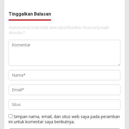
Kemuliaan Hanya Bagi
Tuhan Yesus
Tinggalkan Balasan
Alamat email Anda tidak akan dipublikasikan.
Ruas yang wajib
ditandai
*
Simpan nama, email, dan situs web saya pada peramban
ini untuk komentar saya berikutnya.