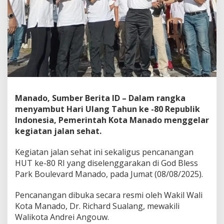
l
a
n
g
:
J
a
d
i
k
a
Manado, Sumber Berita ID – Dalam rangka
n
menyambut Hari Ulang Tahun ke -80 Republik
M
Indonesia, Pemerintah Kota Manado menggelar
o
kegiatan jalan sehat.
m
e
n
Kegiatan jalan sehat ini sekaligus pencanangan
t
HUT ke-80 RI yang diselenggarakan di God Bless
u
Park Boulevard Manado, pada Jumat (08/08/2025).
m
I
Pencanangan dibuka secara resmi oleh Wakil Wali
n
i
Kota Manado, Dr. Richard Sualang, mewakili
S
Walikota Andrei Angouw.
e