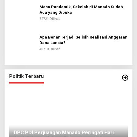
Masa Pandemik, Sekolah di Manado Sudah
Ada yang Dibuka
62721 Dilihat
Apa Benar Terjadi Selisih Realisasi Anggaran
Dana Lansia?
40710 Dilihat
Politik Terbaru
I
DPC PDI Perjuangan Manado Peringati Hari
T