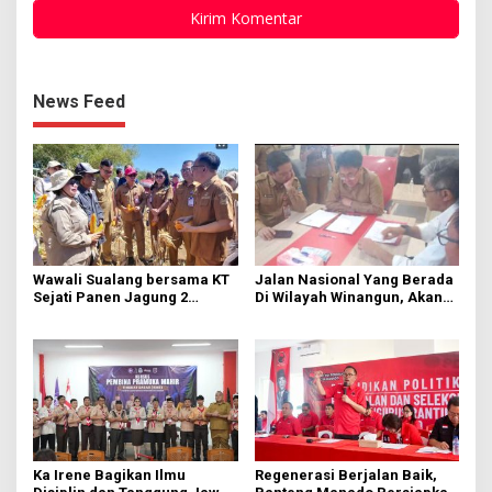
News Feed
Wawali Sualang bersama KT
Jalan Nasional Yang Berada
Sejati Panen Jagung 2
Di Wilayah Winangun, Akan
Hektare di Paniki Bawah
Segera Diperbaiki Oleh BPJN
Ka Irene Bagikan Ilmu
Regenerasi Berjalan Baik,