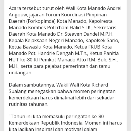
b
Acara tersebut turut oleh Wali Kota Manado Andrei
a
Angouw, jajaran Forum Koordinasi Pimpinan
g
a
Daerah (Forkopimda) Kota Manado, Kapolresta
i
Manado Kombes Pol Irham Halid S.I.K., Sekretaris
S
Daerah Kota Manado Dr. Steaven Dandel M.P.H.,
u
Kepala Kejaksaan Negeri Manado, Kapolsek Sario,
m
Ketua Bawaslu Kota Manado, Ketua FKUB Kota
b
e
Manado Pdt. Handrie Dengah M.Th., Ketua Panitia
r
HUT ke-80 RI Pemkot Manado Atto R.M. Bulo S.H.,
M
M.H., serta para pejabat pemerintah dan tamu
o
undangan.
t
i
v
Dalam sambutannya, Wakil Wali Kota Richard
a
Sualang menegaskan bahwa momen peringatan
s
kemerdekaan harus dimaknai lebih dari sekadar
i
rutinitas tahunan.
d
a
n
“Tahun ini kita memasuki peringatan ke-80
I
Kemerdekaan Republik Indonesia. Momen ini harus
n
kita jadikan inspirasi dan motivasi dalam
s