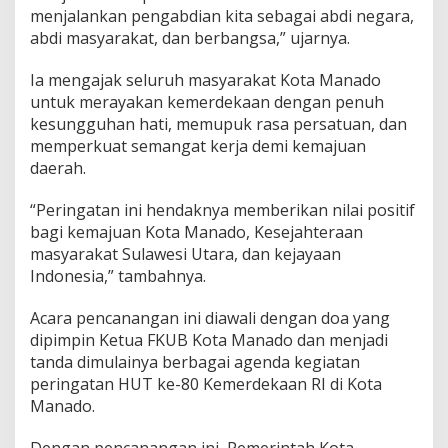
menjalankan pengabdian kita sebagai abdi negara,
p
i
abdi masyarakat, dan berbangsa,” ujarnya.
r
a
Ia mengajak seluruh masyarakat Kota Manado
s
untuk merayakan kemerdekaan dengan penuh
i
kesungguhan hati, memupuk rasa persatuan, dan
memperkuat semangat kerja demi kemajuan
daerah.
“Peringatan ini hendaknya memberikan nilai positif
bagi kemajuan Kota Manado, Kesejahteraan
masyarakat Sulawesi Utara, dan kejayaan
Indonesia,” tambahnya.
Acara pencanangan ini diawali dengan doa yang
dipimpin Ketua FKUB Kota Manado dan menjadi
tanda dimulainya berbagai agenda kegiatan
peringatan HUT ke-80 Kemerdekaan RI di Kota
Manado.
Dengan pencanangan ini, Pemerintah Kota