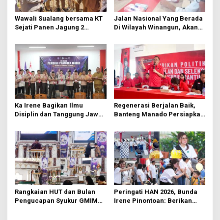
o
s
Wawali Sualang bersama KT
Jalan Nasional Yang Berada
Sejati Panen Jagung 2
Di Wilayah Winangun, Akan
Hektare di Paniki Bawah
Segera Diperbaiki Oleh BPJN
Ka Irene Bagikan Ilmu
Regenerasi Berjalan Baik,
Disiplin dan Tanggung Jawab
Banteng Manado Persiapkan
di KMD Kwartir Cabang
562 Kader Turun ke Akar
Manado
Rumput
Rangkaian HUT dan Bulan
Peringati HAN 2026, Bunda
Pengucapan Syukur GMIM
Irene Pinontoan: Berikan
Syalom Karombasan
Ruang Bagi Anak untuk
Dimulai, Pandelaki:
Tampil Percaya Diri