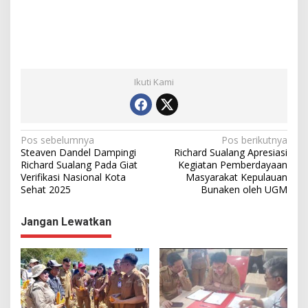
Ikuti Kami
N
Pos sebelumnya
Pos berikutnya
Steaven Dandel Dampingi
Richard Sualang Apresiasi
a
Richard Sualang Pada Giat
Kegiatan Pemberdayaan
Verifikasi Nasional Kota
Masyarakat Kepulauan
v
Sehat 2025
Bunaken oleh UGM
i
g
Jangan Lewatkan
a
s
i
p