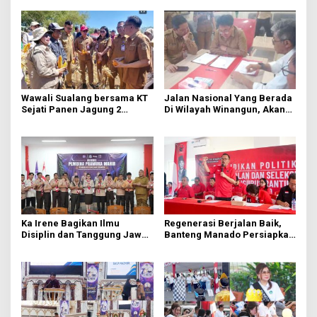
Wawali Sualang bersama KT
Jalan Nasional Yang Berada
Sejati Panen Jagung 2
Di Wilayah Winangun, Akan
Hektare di Paniki Bawah
Segera Diperbaiki Oleh BPJN
Ka Irene Bagikan Ilmu
Regenerasi Berjalan Baik,
Disiplin dan Tanggung Jawab
Banteng Manado Persiapkan
di KMD Kwartir Cabang
562 Kader Turun ke Akar
Manado
Rumput