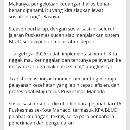
Makanya, pengelolaan keuangan harus benar-
k
benar dipahami. Itu yang kita siapkan lewat
e
L
sosialisasi ini,” jelasnya.
a
y
Steaven berharap, dengan sosialisasi ini, seluruh
a
jajaran Puskesmas sudah siap menjalankan sistem
n
BLUD secara penuh mulai tahun depan.
a
n
B
“Targetnya, 2026 sudah implementasi penuh. Kita
L
nggak mau ketinggalan dan tentunya pelayanan ke
U
masyarakat juga makin maksimal,” pungkasnya.
D
Transformasi ini jadi momentum penting menuju
pelayanan kesehatan yang lebih cepat, efisien, dan
profesional. Maju terus Puskesmas Manado.
Sosialisasi tersebut diikuti oleh para pejabat dari 16
Puskesmas se-Kota Manado, termasuk KPA BLUD,
pejabat keuangan, teknis, serta para bendahara
penerimaan dan pengeluaran.