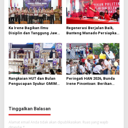
Ka Irene Bagikan Ilmu
Regenerasi Berjalan Baik,
Disiplin dan Tanggung Jawab
Banteng Manado Persiapkan
di KMD Kwartir Cabang
562 Kader Turun ke Akar
Manado
Rumput
Rangkaian HUT dan Bulan
Peringati HAN 2026, Bunda
Pengucapan Syukur GMIM
Irene Pinontoan: Berikan
Syalom Karombasan
Ruang Bagi Anak untuk
Dimulai, Pandelaki:
Tampil Percaya Diri
Kemuliaan Hanya Bagi
Tuhan Yesus
Tinggalkan Balasan
Alamat email Anda tidak akan dipublikasikan.
Ruas yang wajib
ditandai
*