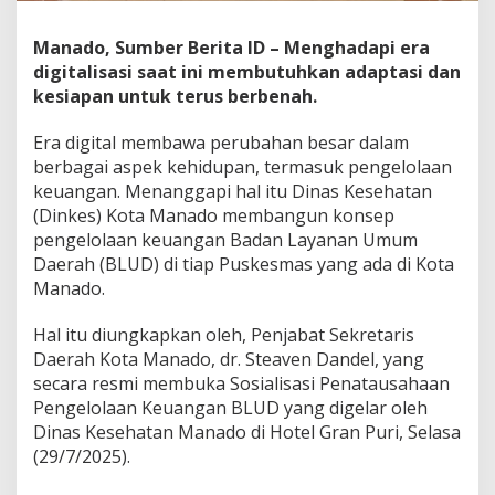
a
s
Manado, Sumber Berita ID – Menghadapi era
y
digitalisasi saat ini membutuhkan adaptasi dan
a
r
kesiapan untuk terus berbenah.
a
k
Era digital membawa perubahan besar dalam
a
berbagai aspek kehidupan, termasuk pengelolaan
t
keuangan. Menanggapi hal itu Dinas Kesehatan
,
D
(Dinkes) Kota Manado membangun konsep
i
pengelolaan keuangan Badan Layanan Umum
n
Daerah (BLUD) di tiap Puskesmas yang ada di Kota
k
Manado.
e
s
M
Hal itu diungkapkan oleh, Penjabat Sekretaris
a
Daerah Kota Manado, dr. Steaven Dandel, yang
n
secara resmi membuka Sosialisasi Penatausahaan
a
Pengelolaan Keuangan BLUD yang digelar oleh
d
Dinas Kesehatan Manado di Hotel Gran Puri, Selasa
o
W
(29/7/2025).
a
j