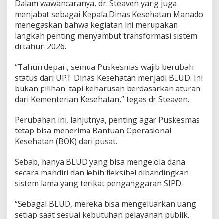
Dalam wawancaranya, dr. Steaven yang juga
i
menjabat sebagai Kepala Dinas Kesehatan Manado
b
menegaskan bahwa kegiatan ini merupakan
k
a
langkah penting menyambut transformasi sistem
n
di tahun 2026.
T
i
“Tahun depan, semua Puskesmas wajib berubah
a
status dari UPT Dinas Kesehatan menjadi BLUD. Ini
p
P
bukan pilihan, tapi keharusan berdasarkan aturan
u
dari Kementerian Kesehatan,” tegas dr Steaven.
s
k
Perubahan ini, lanjutnya, penting agar Puskesmas
e
tetap bisa menerima Bantuan Operasional
s
m
Kesehatan (BOK) dari pusat.
a
s
Sebab, hanya BLUD yang bisa mengelola dana
B
secara mandiri dan lebih fleksibel dibandingkan
e
sistem lama yang terikat penganggaran SIPD.
r
a
l
“Sebagai BLUD, mereka bisa mengeluarkan uang
i
setiap saat sesuai kebutuhan pelayanan publik.
h