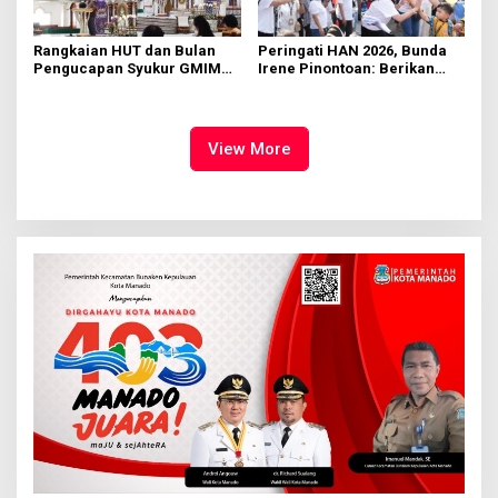
Rangkaian HUT dan Bulan
Peringati HAN 2026, Bunda
Pengucapan Syukur GMIM
Irene Pinontoan: Berikan
Syalom Karombasan
Ruang Bagi Anak untuk
Dimulai, Pandelaki:
Tampil Percaya Diri
Kemuliaan Hanya Bagi
Tuhan Yesus
View More