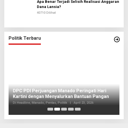
Apa Benar Terjadi Selisih Realisasi Anggaran
Dana Lansia?
40710 Dilihat
Politik Terbaru
I
DPC PDI Perjuangan Manado Peringati Hari
T
Kartini dengan Menyalurkan Bantuan Pangan
I
Di
Di Headline, Manado, Pentas, Politik
|
April 23, 2026
20