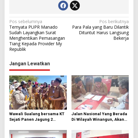
N
Pos sebelumnya
Pos berikutnya
Ternyata PUPR Manado
Para Pala yang Baru Dilantik
a
Sudah Layangkan Surat
Dituntut Harus Langsung
Menghentikan Pemasangan
Bekerja
v
Tiang Kepada Provider My
i
Republik
g
Jangan Lewatkan
a
s
i
p
o
s
Wawali Sualang bersama KT
Jalan Nasional Yang Berada
Sejati Panen Jagung 2
Di Wilayah Winangun, Akan
Hektare di Paniki Bawah
Segera Diperbaiki Oleh BPJN