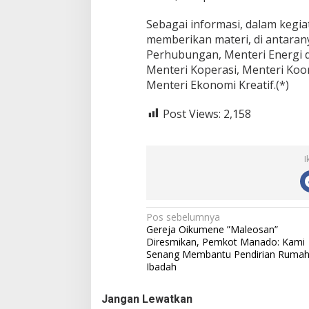
Sebagai informasi, dalam kegia
memberikan materi, di antara
Perhubungan, Menteri Energi 
Menteri Koperasi, Menteri Koor
Menteri Ekonomi Kreatif.(*)
Post Views:
2,158
I
N
Pos sebelumnya
Gereja Oikumene ”Maleosan”
a
Diresmikan, Pemkot Manado: Kami
Senang Membantu Pendirian Ruma
v
Ibadah
i
g
Jangan Lewatkan