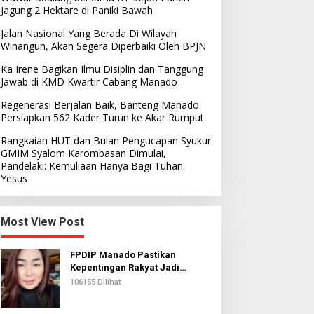
Jagung 2 Hektare di Paniki Bawah
Jalan Nasional Yang Berada Di Wilayah
Winangun, Akan Segera Diperbaiki Oleh BPJN
Ka Irene Bagikan Ilmu Disiplin dan Tanggung
Jawab di KMD Kwartir Cabang Manado
Regenerasi Berjalan Baik, Banteng Manado
Persiapkan 562 Kader Turun ke Akar Rumput
Rangkaian HUT dan Bulan Pengucapan Syukur
GMIM Syalom Karombasan Dimulai,
Pandelaki: Kemuliaan Hanya Bagi Tuhan
Yesus
Most View Post
FPDIP Manado Pastikan
Kepentingan Rakyat Jadi
Prioritas Dalam Perjuangan
106155 Dilihat