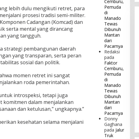
Cemburu,
Pemuda
ng lebih dulu mengikuti retret, para
di
enjalani prosesi tradisi semi-militer.
Manado
Komponen Cadangan (Komcad) dan
Tewas
sik serta mental yang dirancang
Dibunuh
Mantan
an yang tangguh.
dari
Pacarnya
ya strategi pembangunan daerah
Redaksi
angan yang transparan, serta peran
pada
bilitas sosial dan politik.
Faktor
Cemburu,
Pemuda
ahwa momen retret ini sangat
di
enjalankan roda pemerintahan.
Manado
Tewas
ntuk introspeksi, tetapi juga
Dibunuh
t komitmen dalam menjalankan
Mantan
dari
anaan dan ketulusan,” ungkapnya.”
Pacarnya
Donny
erikan kesehatan selama menjalani
Gaghana
pada
Jalur
Truk