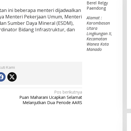
Berel Relgy
Paendong
tan ini beberapa menteri dijadwalkan
nya Menteri Pekerjaan Umum, Menteri
Alamat :
dan Sumber Daya Mineral (ESDM),
Karombasan
Utara
dinator Bidang Infrastruktur, dan
Lingkungan II,
Kecamatan
Wanea Kota
Manado
kuti Kami
Pos berikutnya
Puan Maharani Ucapkan Selamat
Melanjutkan Dua Periode AARS
h