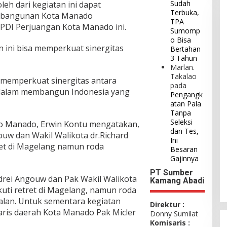
Sudah
leh dari kegiatan ini dapat
Terbuka,
mbangunan Kota Manado
TPA
PDI Perjuangan Kota Manado ini.
Sumomp
o Bisa
 ini bisa memperkuat sinergitas
Bertahan
3 Tahun
Marlan.
Takalao
t memperkuat sinergitas antara
pada
 dalam membangun Indonesia yang
Pengangk
atan Pala
Tanpa
Seleksi
fo Manado, Erwin Kontu mengatakan,
dan Tes,
uw dan Wakil Walikota dr.Richard
Ini
ret di Magelang namun roda
Besaran
Gajinnya
PT Sumber
drei Angouw dan Pak Wakil Walikota
Kamang Abadi
uti retret di Magelang, namun roda
alan. Untuk sementara kegiatan
Direktur :
taris daerah Kota Manado Pak Micler
Donny Sumilat
Komisaris :