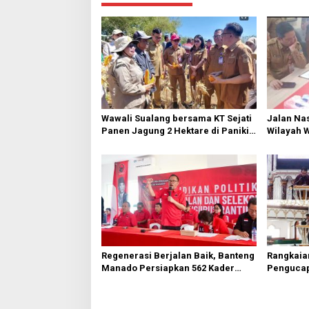
a
s
i
p
o
s
Wawali Sualang bersama KT Sejati
Jalan Nas
Panen Jagung 2 Hektare di Paniki
Wilayah 
Bawah
Diperbai
Regenerasi Berjalan Baik, Banteng
Rangkaia
Manado Persiapkan 562 Kader
Pengucap
Turun ke Akar Rumput
Karombas
Kemuliaa
Yesus