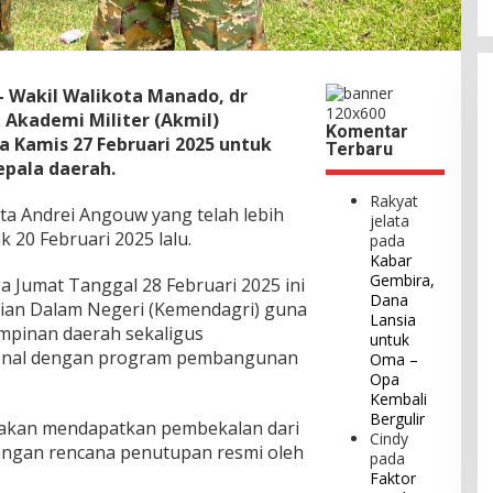
– Wakil Walikota Manado, dr
i Akademi Militer (Akmil)
Komentar
 Kamis 27 Februari 2025 untuk
Terbaru
epala daerah.
Rakyat
a Andrei Angouw yang telah lebih
jelata
k 20 Februari 2025 lalu.
pada
Kabar
Gembira,
a Jumat Tanggal 28 Februari 2025 ini
Dana
an Dalam Negeri (Kemendagri) guna
Lansia
pinan daerah sekaligus
untuk
ional dengan program pembangunan
Oma –
Opa
Kembali
Bergulir
a akan mendapatkan pembekalan dari
Cindy
dengan rencana penutupan resmi oleh
pada
Faktor