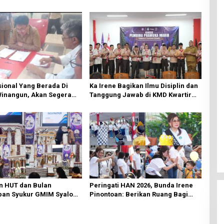
ional Yang Berada Di
Ka Irene Bagikan Ilmu Disiplin dan
Winangun, Akan Segera
Tanggung Jawab di KMD Kwartir
ki Oleh BPJN
Cabang Manado
n HUT dan Bulan
Peringati HAN 2026, Bunda Irene
an Syukur GMIM Syalom
Pinontoan: Berikan Ruang Bagi
an Dimulai, Pandelaki:
Anak untuk Tampil Percaya Diri
n Hanya Bagi Tuhan