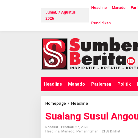
L
e
Headline
Manado
Par
Jumat, 7 Agustus
w
a
2026
Pendidikan
t
i
k
e
k
o
n
t
e
n
Headline
Manado
Parlemen
Politik
Homepage
/
Headline
S
u
Sualang Susul Ango
a
l
a
Redaksi
Februari 27, 2025
n
Headline
,
Manado
,
Pemerintahan
2158 Dilihat
g