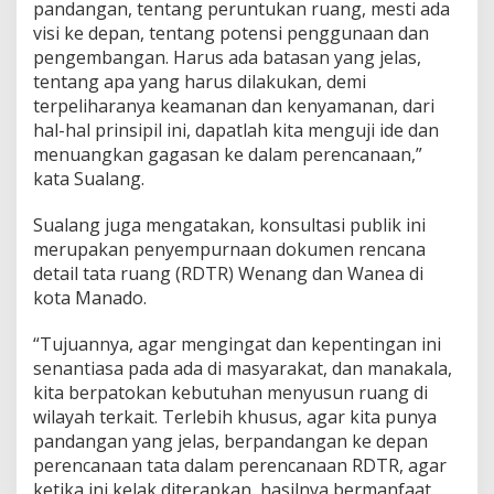
pandangan, tentang peruntukan ruang, mesti ada
a
visi ke depan, tentang potensi penggunaan dan
n
pengembangan. Harus ada batasan yang jelas,
f
a
tentang apa yang harus dilakukan, demi
a
terpeliharanya keamanan dan kenyamanan, dari
t
hal-hal prinsipil ini, dapatlah kita menguji ide dan
B
menuangkan gagasan ke dalam perencanaan,”
e
s
kata Sualang.
a
r
Sualang juga mengatakan, konsultasi publik ini
U
merupakan penyempurnaan dokumen rencana
n
detail tata ruang (RDTR) Wenang dan Wanea di
t
u
kota Manado.
k
M
“Tujuannya, agar mengingat dan kepentingan ini
a
senantiasa pada ada di masyarakat, dan manakala,
s
kita berpatokan kebutuhan menyusun ruang di
y
a
wilayah terkait. Terlebih khusus, agar kita punya
r
pandangan yang jelas, berpandangan ke depan
a
perencanaan tata dalam perencanaan RDTR, agar
k
ketika ini kelak diterapkan, hasilnya bermanfaat
a