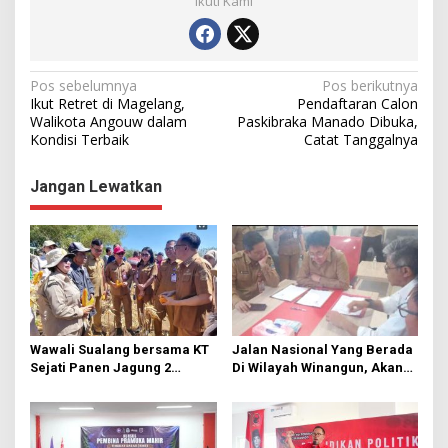
Ikuti Kami
N
Pos sebelumnya
Pos berikutnya
Ikut Retret di Magelang,
Pendaftaran Calon
a
Walikota Angouw dalam
Paskibraka Manado Dibuka,
Kondisi Terbaik
Catat Tanggalnya
v
i
Jangan Lewatkan
g
a
s
i
p
o
Wawali Sualang bersama KT
Jalan Nasional Yang Berada
s
Sejati Panen Jagung 2
Di Wilayah Winangun, Akan
Hektare di Paniki Bawah
Segera Diperbaiki Oleh BPJN