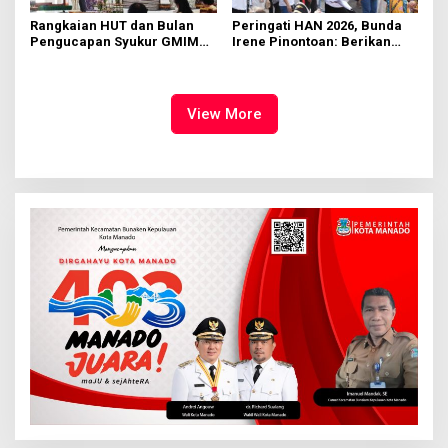
Rangkaian HUT dan Bulan
Peringati HAN 2026, Bunda
Pengucapan Syukur GMIM
Irene Pinontoan: Berikan
Syalom Karombasan
Ruang Bagi Anak untuk
Dimulai, Pandelaki:
Tampil Percaya Diri
Kemuliaan Hanya Bagi
Tuhan Yesus
View More