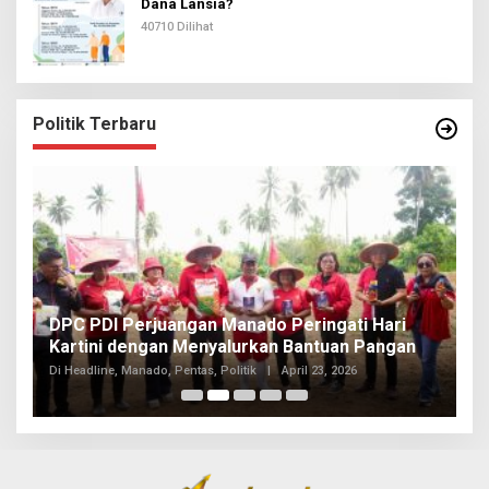
Dana Lansia?
40710 Dilihat
Politik Terbaru
I
DPC PDI Perjuangan Manado Peringati Hari
T
Kartini dengan Menyalurkan Bantuan Pangan
I
Di
Di Headline, Manado, Pentas, Politik
|
April 23, 2026
20