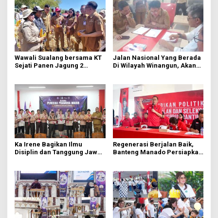
Wawali Sualang bersama KT
Jalan Nasional Yang Berada
Sejati Panen Jagung 2
Di Wilayah Winangun, Akan
Hektare di Paniki Bawah
Segera Diperbaiki Oleh BPJN
Ka Irene Bagikan Ilmu
Regenerasi Berjalan Baik,
Disiplin dan Tanggung Jawab
Banteng Manado Persiapkan
di KMD Kwartir Cabang
562 Kader Turun ke Akar
Manado
Rumput