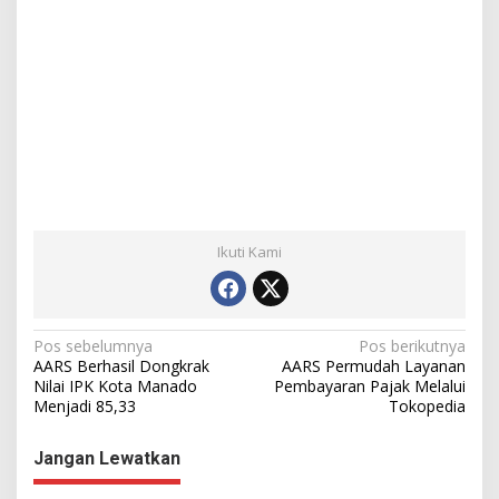
Ikuti Kami
N
Pos sebelumnya
Pos berikutnya
AARS Berhasil Dongkrak
AARS Permudah Layanan
a
Nilai IPK Kota Manado
Pembayaran Pajak Melalui
Menjadi 85,33
Tokopedia
v
i
Jangan Lewatkan
g