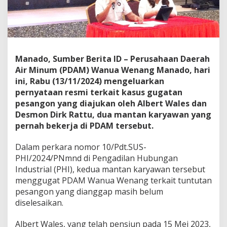
k
,
P
D
A
M
Manado, Sumber Berita ID – Perusahaan Daerah
W
Air Minum (PDAM) Wanua Wenang Manado, hari
a
n
ini, Rabu (13/11/2024) mengeluarkan
u
pernyataan resmi terkait kasus gugatan
a
pesangon yang diajukan oleh Albert Wales dan
W
Desmon Dirk Rattu, dua mantan karyawan yang
e
n
pernah bekerja di PDAM tersebut.
a
n
Dalam perkara nomor 10/Pdt.SUS-
g
PHI/2024/PNmnd di Pengadilan Hubungan
M
Industrial (PHI), kedua mantan karyawan tersebut
a
n
menggugat PDAM Wanua Wenang terkait tuntutan
a
pesangon yang dianggap masih belum
d
diselesaikan.
o
T
Albert Wales, yang telah pensiun pada 15 Mei 2023,
i