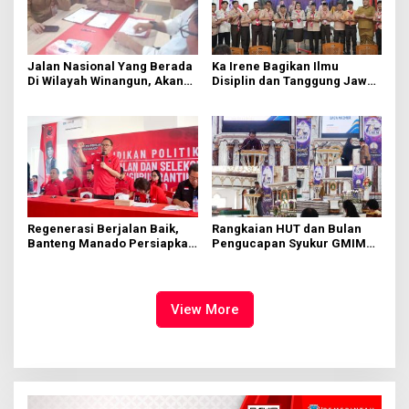
Jalan Nasional Yang Berada
Ka Irene Bagikan Ilmu
Di Wilayah Winangun, Akan
Disiplin dan Tanggung Jawab
Segera Diperbaiki Oleh BPJN
di KMD Kwartir Cabang
Manado
Regenerasi Berjalan Baik,
Rangkaian HUT dan Bulan
Banteng Manado Persiapkan
Pengucapan Syukur GMIM
562 Kader Turun ke Akar
Syalom Karombasan
Rumput
Dimulai, Pandelaki:
Kemuliaan Hanya Bagi
Tuhan Yesus
View More