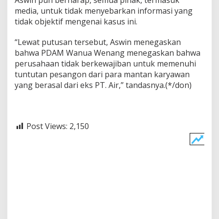
Aswin pun berharap, semua pihak, termasuk
s
media, untuk tidak menyebarkan informasi yang
a
tidak objektif mengenai kasus ini.
n
g
“Lewat putusan tersebut, Aswin menegaskan
o
n
bahwa PDAM Wanua Wenang menegaskan bahwa
perusahaan tidak berkewajiban untuk memenuhi
tuntutan pesangon dari para mantan karyawan
yang berasal dari eks PT. Air,” tandasnya.(*/don)
Post Views:
2,150