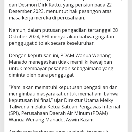
d
dan Desmon Dirk Rattu, yang pensiun pada 22
a
Desember 2023, menuntut hak pesangon atas
k
masa kerja mereka di perusahaan.
A
d
Namun, dalam putusan pengadilan tertanggal 28
a
K
Oktober 2024, PHI menyatakan bahwa gugatan
e
penggugat ditolak secara keseluruhan.
w
a
Dengan keputusan ini, PDAM Wanua Wenang
j
Manado menegaskan tidak memiliki kewajiban
i
b
untuk membayar pesangon sebagaimana yang
a
diminta oleh para penggugat.
n
M
“Kami akan mematuhi keputusan pengadilan dan
e
mengimbau masyarakat untuk memahami bahwa
m
b
keputusan ini final,” ujar Direktur Utama Meiky
a
Taliwuna melalui Ketua Satuan Pengawas Internal
y
(SPI), Perusahaan Daerah Air Minum (PDAM)
a
Wanua Wenang Manado, Aswin Kasim.
r
P
e