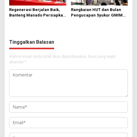
Regenerasi Berjalan Baik,
Rangkaian HUT dan Bulan
Banteng Manado Persiapkan
Pengucapan Syukur GMIM
562 Kader Turun ke Akar
Syalom Karombasan
Rumput
Dimulai, Pandelaki:
Kemuliaan Hanya Bagi
Tuhan Yesus
Tinggalkan Balasan
Alamat email Anda tidak akan dipublikasikan.
Ruas yang wajib
ditandai
*