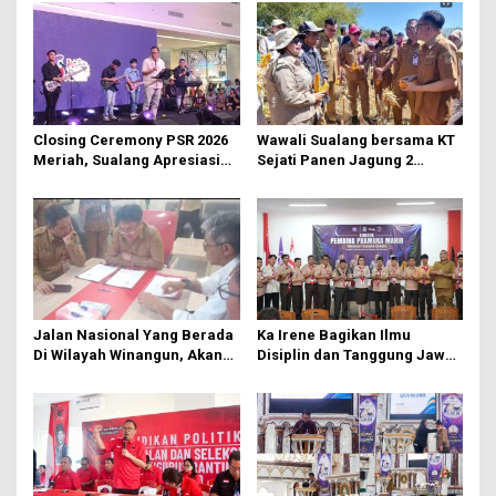
a
s
i
p
o
Closing Ceremony PSR 2026
Wawali Sualang bersama KT
s
Meriah, Sualang Apresiasi
Sejati Panen Jagung 2
Keterlibatan 10 Ribu Remaja
Hektare di Paniki Bawah
GMIM
Jalan Nasional Yang Berada
Ka Irene Bagikan Ilmu
Di Wilayah Winangun, Akan
Disiplin dan Tanggung Jawab
Segera Diperbaiki Oleh BPJN
di KMD Kwartir Cabang
Manado