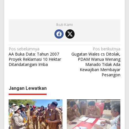
Ikuti Kami
N
Pos sebelumnya
Pos berikutnya
AA Buka Data: Tahun 2007
Gugatan Wales cs Ditolak,
a
Proyek Reklamasi 10 Hektar
PDAM Wanua Wenang
Ditandatangani Imba
Manado Tidak Ada
v
Kewajiban Membayar
i
Pesangon
g
Jangan Lewatkan
a
s
i
p
o