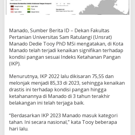
N
i
l
a
i
Manado, Sumber Berita ID – Dekan Fakultas
I
P
Pertanian Universitas Sam Ratulangi (Unsrat)
K
Manado Dedie Tooy PhD MSi mengatakan, di Kota
K
Manado telah terjadi kenaikan signifikan terhadap
o
kondisi pangan sesuai Indeks Ketahanan Pangan
t
(IKP).
a
M
a
Menurutnya, IKP 2022 lalu dikisaran 75,55 dan
n
melonjak menjadi 85,33 di 2023, sehingga kenaikan
a
drastis ini terhadap kondisi pangan hingga
d
ketahanannya di Manado di 3 tahun terakhir
o
M
belakangan ini telah terjaga baik.
e
n
“Berdasarkan IKP 2023 Manado masuk kategori
j
tahan. Ini secara nasional,” kata Tooy beberapa
a
hari lalu.
d
i