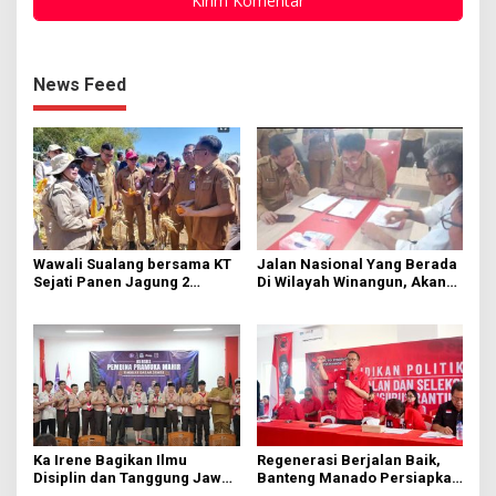
News Feed
Wawali Sualang bersama KT
Jalan Nasional Yang Berada
Sejati Panen Jagung 2
Di Wilayah Winangun, Akan
Hektare di Paniki Bawah
Segera Diperbaiki Oleh BPJN
Ka Irene Bagikan Ilmu
Regenerasi Berjalan Baik,
Disiplin dan Tanggung Jawab
Banteng Manado Persiapkan
di KMD Kwartir Cabang
562 Kader Turun ke Akar