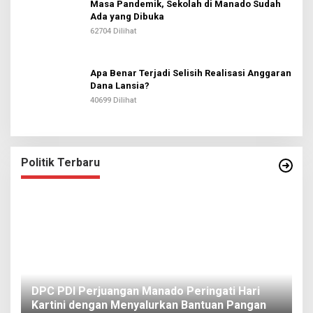
Masa Pandemik, Sekolah di Manado Sudah
Ada yang Dibuka
62704 Dilihat
Apa Benar Terjadi Selisih Realisasi Anggaran
Dana Lansia?
40699 Dilihat
Politik Terbaru
I
DPC PDI Perjuangan Manado Peringati Hari
T
Kartini dengan Menyalurkan Bantuan Pangan
I
Di