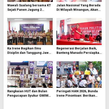
s
Wawali Sualang bersama KT
Jalan Nasional Yang Berada
Sejati Panen Jagung 2
Di Wilayah Winangun, Akan
Hektare di Paniki Bawah
Segera Diperbaiki Oleh BPJN
Ka Irene Bagikan Ilmu
Regenerasi Berjalan Baik,
Disiplin dan Tanggung Jawab
Banteng Manado Persiapkan
di KMD Kwartir Cabang
562 Kader Turun ke Akar
Manado
Rumput
Rangkaian HUT dan Bulan
Peringati HAN 2026, Bunda
Pengucapan Syukur GMIM
Irene Pinontoan: Berikan
Syalom Karombasan
Ruang Bagi Anak untuk
Dimulai, Pandelaki:
Tampil Percaya Diri
Kemuliaan Hanya Bagi