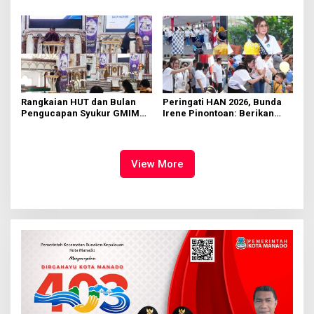
Manado
Rumput
Rangkaian HUT dan Bulan
Peringati HAN 2026, Bunda
Pengucapan Syukur GMIM
Irene Pinontoan: Berikan
Syalom Karombasan
Ruang Bagi Anak untuk
Dimulai, Pandelaki:
Tampil Percaya Diri
Kemuliaan Hanya Bagi
Tuhan Yesus
View More