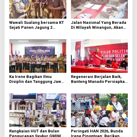
Wawali Sualang bersama KT
Jalan Nasional Yang Berada
Sejati Panen Jagung 2
Di Wilayah Winangun, Akan
Hektare di Paniki Bawah
Segera Diperbaiki Oleh BPJN
Ka Irene Bagikan Ilmu
Regenerasi Berjalan Baik,
Disiplin dan Tanggung Jawab
Banteng Manado Persiapkan
di KMD Kwartir Cabang
562 Kader Turun ke Akar
Manado
Rumput
Rangkaian HUT dan Bulan
Peringati HAN 2026, Bunda
Pengucapan Syukur GMIM
Irene Pinontoan: Berikan