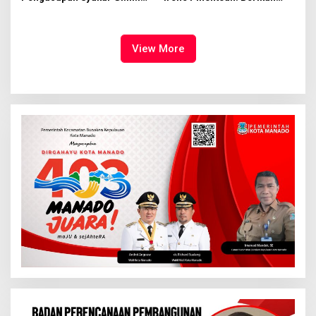
Syalom Karombasan
Ruang Bagi Anak untuk
Dimulai, Pandelaki:
Tampil Percaya Diri
Kemuliaan Hanya Bagi
Tuhan Yesus
View More