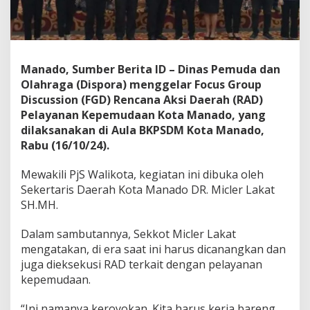
k
K
e
m
b
Manado, Sumber Berita ID – Dinas Pemuda dan
a
n
Olahraga (Dispora) menggelar Focus Group
g
Discussion (FGD) Rencana Aksi Daerah (RAD)
k
Pelayanan Kepemudaan Kota Manado, yang
a
dilaksanakan di Aula BKPSDM Kota Manado,
n
Rabu (16/10/24).
P
r
e
Mewakili PjS Walikota, kegiatan ini dibuka oleh
s
Sekertaris Daerah Kota Manado DR. Micler Lakat
t
SH.MH.
a
s
i
Dalam sambutannya, Sekkot Micler Lakat
,
mengatakan, di era saat ini harus dicanangkan dan
L
juga dieksekusi RAD terkait dengan pelayanan
a
kepemudaan.
k
a
t
“Ini namanya keroyokan. Kita harus kerja bareng.