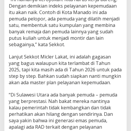
:
Dengan demikian indeks pelayanan kepemudaan
P
itu akan naik. Contoh di Kota Manado ini ada
e
pemuda pelopor, ada pemuda yang dilatih menjadi
m
satu, membentuk satu kumpulan yang membina
e
r
banyak remaja dan pemuda lainnya yang sudah
i
putus kuliah untuk menjadi montir dan lain
n
sebagainya,” kata Sekkot.
t
a
Lanjut Sekkot Micler Lakat, ini adalah gagasan
h
H
yang bagus walaupun kita terlambat di Tahun
a
2025, tapi kita masih ada di Tahun 2026 untuk pada
r
step by step. Bahkan sudah siapkan nanti mungkin
u
akan ada master plan pelayanan kepemudaan.
s
H
a
“Di Sulawesi Utara ada banyak pemuda – pemuda
d
yang berprestasi. Nah bakat mereka nantinya
i
kalau pemerintah tidak kembangkan dan tidak
r
perhatikan akan hilang dengan sendirinya. Dan
saya yakin bahwa ini generasi emas pemuda,
apalagi ada RAD terkait dengan pelayanan