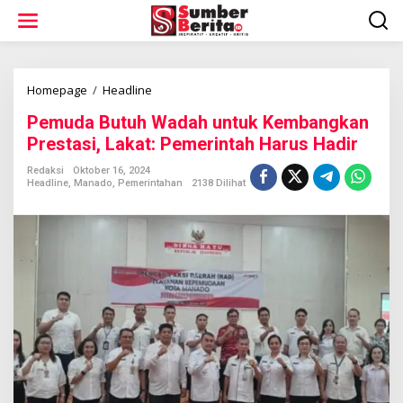
L
e
w
a
t
i
Homepage
/
Headline
P
k
e
Pemuda Butuh Wadah untuk Kembangkan
e
m
k
u
Prestasi, Lakat: Pemerintah Harus Hadir
o
d
n
a
Redaksi
Oktober 16, 2024
t
Headline
,
Manado
,
Pemerintahan
2138 Dilihat
B
e
u
n
t
u
h
W
a
d
a
h
u
n
t
u