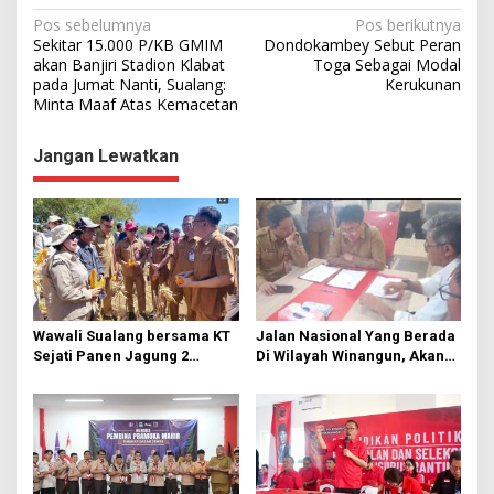
N
Pos sebelumnya
Pos berikutnya
Sekitar 15.000 P/KB GMIM
Dondokambey Sebut Peran
a
akan Banjiri Stadion Klabat
Toga Sebagai Modal
pada Jumat Nanti, Sualang:
Kerukunan
v
Minta Maaf Atas Kemacetan
i
g
Jangan Lewatkan
a
s
i
p
o
s
Wawali Sualang bersama KT
Jalan Nasional Yang Berada
Sejati Panen Jagung 2
Di Wilayah Winangun, Akan
Hektare di Paniki Bawah
Segera Diperbaiki Oleh BPJN