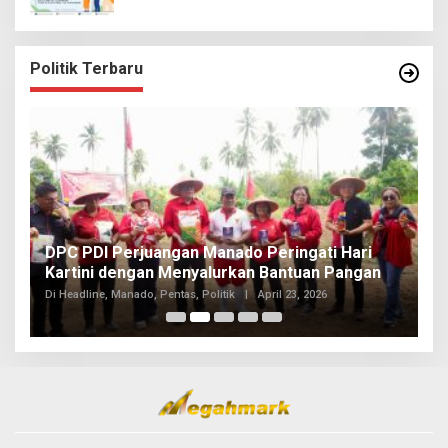
Politik Terbaru
I
DPC PDI Perjuangan Manado Peringati Hari
T
Kartini dengan Menyalurkan Bantuan Pangan
I
Di
Di Headline, Manado, Pentas, Politik
|
April 23, 2026
20