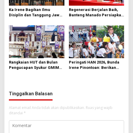
Ka Irene Bagikan Ilmu
Regenerasi Berjalan Baik,
Disiplin dan Tanggung Jawab
Banteng Manado Persiapkan
di KMD Kwartir Cabang
562 Kader Turun ke Akar
Manado
Rumput
Rangkaian HUT dan Bulan
Peringati HAN 2026, Bunda
Pengucapan Syukur GMIM
Irene Pinontoan: Berikan
Syalom Karombasan
Ruang Bagi Anak untuk
Dimulai, Pandelaki:
Tampil Percaya Diri
Kemuliaan Hanya Bagi
Tuhan Yesus
Tinggalkan Balasan
Alamat email Anda tidak akan dipublikasikan.
Ruas yang wajib
ditandai
*