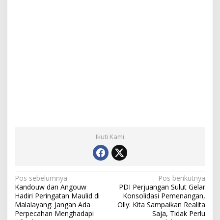
Ikuti Kami
N
Pos sebelumnya
Pos berikutnya
Kandouw dan Angouw
PDI Perjuangan Sulut Gelar
a
Hadiri Peringatan Maulid di
Konsolidasi Pemenangan,
Malalayang: Jangan Ada
Olly: Kita Sampaikan Realita
v
Perpecahan Menghadapi
Saja, Tidak Perlu