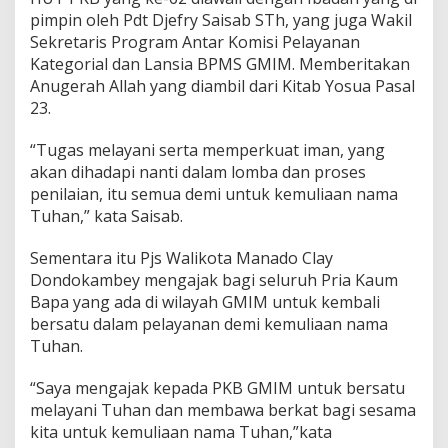
a
pimpin oleh Pdt Djefry Saisab STh, yang juga Wakil
n
Sekretaris Program Antar Komisi Pelayanan
i
Kategorial dan Lansia BPMS GMIM. Memberitakan
B
Anugerah Allah yang diambil dari Kitab Yosua Pasal
e
r
23.
k
a
“Tugas melayani serta memperkuat iman, yang
t
akan dihadapi nanti dalam lomba dan proses
B
penilaian, itu semua demi untuk kemuliaan nama
a
g
Tuhan,” kata Saisab.
i
S
Sementara itu Pjs Walikota Manado Clay
e
Dondokambey mengajak bagi seluruh Pria Kaum
s
Bapa yang ada di wilayah GMIM untuk kembali
a
m
bersatu dalam pelayanan demi kemuliaan nama
a
Tuhan.
“Saya mengajak kepada PKB GMIM untuk bersatu
melayani Tuhan dan membawa berkat bagi sesama
kita untuk kemuliaan nama Tuhan,”kata