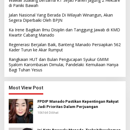
Wawali Sualang bersama KT Sejati Panen Jagung 2 Hektare
di Paniki Bawah
Jalan Nasional Yang Berada Di Wilayah Winangun, Akan
Segera Diperbaiki Oleh BPJN
Ka Irene Bagikan Ilmu Disiplin dan Tanggung Jawab di KMD
Kwartir Cabang Manado
Regenerasi Berjalan Baik, Banteng Manado Persiapkan 562
Kader Turun ke Akar Rumput
Rangkaian HUT dan Bulan Pengucapan Syukur GMIM
Syalom Karombasan Dimulai, Pandelaki: Kemuliaan Hanya
Bagi Tuhan Yesus
Most View Post
FPDIP Manado Pastikan Kepentingan Rakyat
Jadi Prioritas Dalam Perjuangan
106164 Dilihat