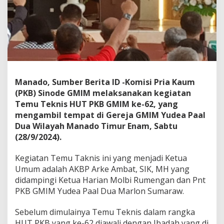
,
D
o
n
d
o
k
a
m
Manado, Sumber Berita ID -Komisi Pria Kaum
b
(PKB) Sinode GMIM melaksanakan kegiatan
e
Temu Teknis HUT PKB GMIM ke-62, yang
y
:
mengambil tempat di Gereja GMIM Yudea Paal
B
Dua Wilayah Manado Timur Enam, Sabtu
e
(28/9/2024).
r
s
Kegiatan Temu Taknis ini yang menjadi Ketua
a
t
Umum adalah AKBP Arke Ambat, SIK, MH yang
u
didampingi Ketua Harian Molbi Rumengan dan Pnt
M
PKB GMIM Yudea Paal Dua Marlon Sumaraw.
e
l
Sebelum dimulainya Temu Teknis dalam rangka
a
y
HUT PKB yang ke-62 diawali dengan Ibadah yang di