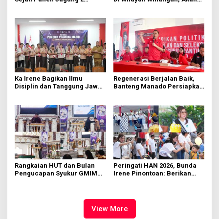
Hektare di Paniki Bawah
Segera Diperbaiki Oleh BPJN
Ka Irene Bagikan Ilmu
Regenerasi Berjalan Baik,
Disiplin dan Tanggung Jawab
Banteng Manado Persiapkan
di KMD Kwartir Cabang
562 Kader Turun ke Akar
Manado
Rumput
Rangkaian HUT dan Bulan
Peringati HAN 2026, Bunda
Pengucapan Syukur GMIM
Irene Pinontoan: Berikan
Syalom Karombasan
Ruang Bagi Anak untuk
Dimulai, Pandelaki:
Tampil Percaya Diri
Kemuliaan Hanya Bagi
Tuhan Yesus
View More