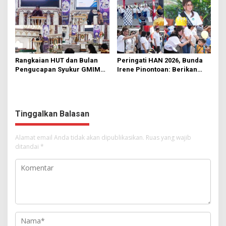
Rangkaian HUT dan Bulan
Peringati HAN 2026, Bunda
Pengucapan Syukur GMIM
Irene Pinontoan: Berikan
Syalom Karombasan
Ruang Bagi Anak untuk
Dimulai, Pandelaki:
Tampil Percaya Diri
Kemuliaan Hanya Bagi
Tuhan Yesus
Tinggalkan Balasan
Alamat email Anda tidak akan dipublikasikan.
Ruas yang wajib
ditandai
*