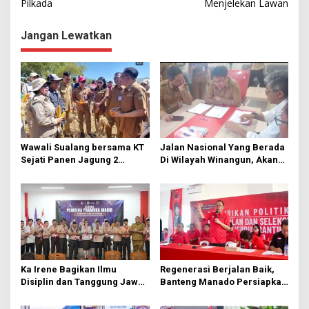
i
Pilkada
Menjelekan Lawan
g
Jangan Lewatkan
a
s
i
p
o
s
Wawali Sualang bersama KT
Jalan Nasional Yang Berada
Sejati Panen Jagung 2
Di Wilayah Winangun, Akan
Hektare di Paniki Bawah
Segera Diperbaiki Oleh BPJN
Ka Irene Bagikan Ilmu
Regenerasi Berjalan Baik,
Disiplin dan Tanggung Jawab
Banteng Manado Persiapkan
di KMD Kwartir Cabang
562 Kader Turun ke Akar
Manado
Rumput