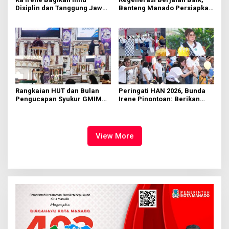
Disiplin dan Tanggung Jawab
Banteng Manado Persiapkan
di KMD Kwartir Cabang
562 Kader Turun ke Akar
Manado
Rumput
Rangkaian HUT dan Bulan
Peringati HAN 2026, Bunda
Pengucapan Syukur GMIM
Irene Pinontoan: Berikan
Syalom Karombasan
Ruang Bagi Anak untuk
Dimulai, Pandelaki:
Tampil Percaya Diri
Kemuliaan Hanya Bagi
Tuhan Yesus
View More