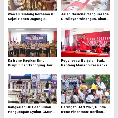
o
s
Wawali Sualang bersama KT
Jalan Nasional Yang Berada
Sejati Panen Jagung 2
Di Wilayah Winangun, Akan
Hektare di Paniki Bawah
Segera Diperbaiki Oleh BPJN
Ka Irene Bagikan Ilmu
Regenerasi Berjalan Baik,
Disiplin dan Tanggung Jawab
Banteng Manado Persiapkan
di KMD Kwartir Cabang
562 Kader Turun ke Akar
Manado
Rumput
Rangkaian HUT dan Bulan
Peringati HAN 2026, Bunda
Pengucapan Syukur GMIM
Irene Pinontoan: Berikan
Syalom Karombasan
Ruang Bagi Anak untuk