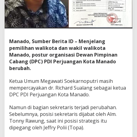
r
D
P
C
P
D
I
Manado, Sumber Berita ID – Menjelang
P
pemilihan walikota dan wakil walikota
e
r
Manado, postur organisasi Dewan Pimpinan
j
Cabang (DPC) PDI Perjuangan Kota Manado
u
berubah.
a
n
Ketua Umum Megawati Soekarnoputri masih
g
a
mempercayakan dr. Richard Sualang sebagai ketua
n
DPC PDI Perjuangan Kota Manado.
B
e
Namun di bagian sekretaris terjadi perubahan.
r
Sebelumnya, posisi sekretaris dijabat oleh Alm.
u
b
Tonny Rawung, saat ini posisi strategis itu
a
dipegang oleh Jeffry Polii (Topa).
h
,