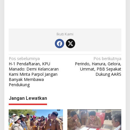
Ikuti Kami
N
Pos sebelumnya
Pos berikutnya
H-1 Pendaftaran, KPU
Perindo, Hanura, Gelora,
a
Manado: Demi Kelancaran
Ummat, PBB Sepakat
Kami Minta Parpol Jangan
Dukung AARS
v
Banyak Membawa
i
Pendukung
g
Jangan Lewatkan
a
s
i
p