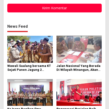
News Feed
Wawali Sualang bersama KT
Jalan Nasional Yang Berada
Sejati Panen Jagung 2
Di Wilayah Winangun, Akan
Hektare di Paniki Bawah
Segera Diperbaiki Oleh BPJN
Ka Irene Bagikan Ilmu
Regenerasi Berjalan Baik,