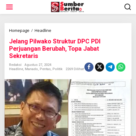
L
e
w
a
t
i
Homepage
/
Headline
J
k
e
Jelang Pilwako Struktur DPC PDI
e
l
k
a
Perjuangan Berubah, Topa Jabat
o
n
Sekretaris
n
g
t
P
Redaksi
Agustus 27, 2024
e
i
Headline
,
Manado
,
Pentas
,
Politik
2269 Dilihat
n
l
w
a
k
o
S
t
r
u
k
t
u