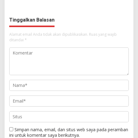
Dimulai, Pandelaki:
Tampil Percaya Diri
Kemuliaan Hanya Bagi
Tuhan Yesus
Tinggalkan Balasan
Alamat email Anda tidak akan dipublikasikan.
Ruas yang wajib
ditandai
*
Simpan nama, email, dan situs web saya pada peramban
ini untuk komentar saya berikutnya.