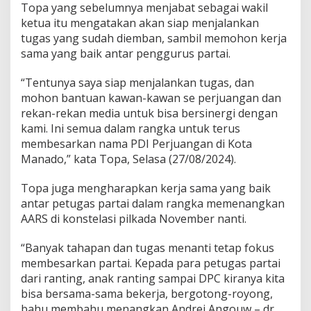
Topa yang sebelumnya menjabat sebagai wakil
T
ketua itu mengatakan akan siap menjalankan
o
p
tugas yang sudah diemban, sambil memohon kerja
a
sama yang baik antar penggurus partai.
J
a
“Tentunya saya siap menjalankan tugas, dan
b
mohon bantuan kawan-kawan se perjuangan dan
a
t
rekan-rekan media untuk bisa bersinergi dengan
S
kami. Ini semua dalam rangka untuk terus
e
membesarkan nama PDI Perjuangan di Kota
k
Manado,” kata Topa, Selasa (27/08/2024).
r
e
t
Topa juga mengharapkan kerja sama yang baik
a
antar petugas partai dalam rangka memenangkan
r
AARS di konstelasi pilkada November nanti.
i
s
“Banyak tahapan dan tugas menanti tetap fokus
membesarkan partai. Kepada para petugas partai
dari ranting, anak ranting sampai DPC kiranya kita
bisa bersama-sama bekerja, bergotong-royong,
bahu membahu menangkan Andrei Angouw – dr.