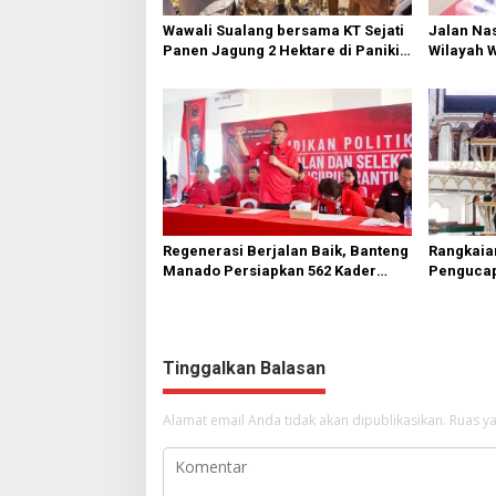
Wawali Sualang bersama KT Sejati
Jalan Nas
Panen Jagung 2 Hektare di Paniki
Wilayah 
Bawah
Diperbai
Regenerasi Berjalan Baik, Banteng
Rangkaia
Manado Persiapkan 562 Kader
Pengucap
Turun ke Akar Rumput
Karombas
Kemuliaa
Yesus
Tinggalkan Balasan
Alamat email Anda tidak akan dipublikasikan.
Ruas ya