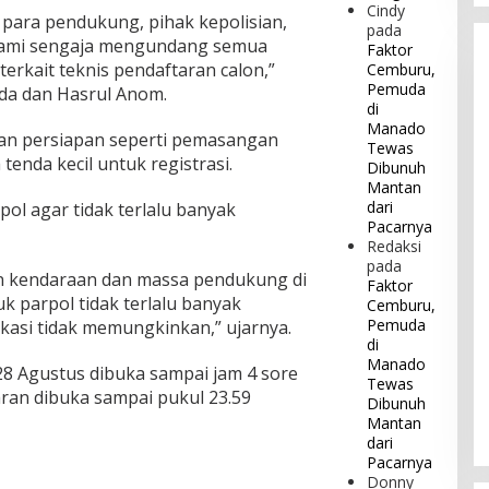
Cindy
, para pendukung, pihak kepolisian,
pada
i kami sengaja mengundang semua
Faktor
erkait teknis pendaftaran calon,”
Cemburu,
Pemuda
da dan Hasrul Anom.
di
Manado
an persiapan seperti pemasangan
Tewas
tenda kecil untuk registrasi.
Dibunuh
Mantan
dari
ol agar tidak terlalu banyak
Pacarnya
Redaksi
pada
 kendaraan dan massa pendukung di
Faktor
k parpol tidak terlalu banyak
Cemburu,
Pemuda
si tidak memungkinkan,” ujarnya.
di
Manado
28 Agustus dibuka sampai jam 4 sore
Tewas
ran dibuka sampai pukul 23.59
Dibunuh
Mantan
dari
Pacarnya
Donny