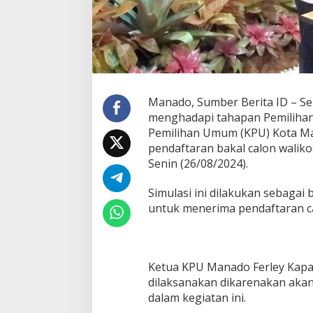
a
n
c
a
r
a
n
K
Manado, Sumber Berita ID – Se
a
menghadapi tahapan Pemilihan
m
Pemilihan Umum (KPU) Kota M
i
pendaftaran bakal calon waliko
M
i
Senin (26/08/2024).
n
t
Simulasi ini dilakukan sebagai
a
untuk menerima pendaftaran ca
P
a
r
p
o
Ketua KPU Manado Ferley Kapar
l
dilaksanakan dikarenakan akan
J
dalam kegiatan ini.
a
n