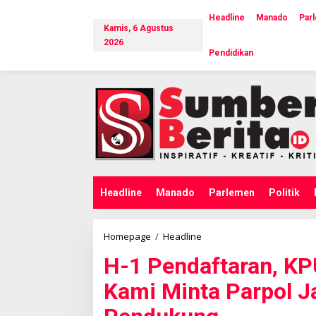
L
e
Headline
Manado
Par
Kamis, 6 Agustus
w
a
2026
Pendidikan
t
i
k
e
k
o
n
t
e
n
Headline
Manado
Parlemen
Politik
Homepage
/
Headline
H
-
H-1 Pendaftaran, K
1
P
Kami Minta Parpol 
e
n
d