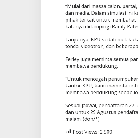
g
“Mulai dari massa calon, partai
a
dan media. Dalam simulasi in
n
pihak terkait untuk membahas t
B
katanya didampingi Ramly Pate
a
n
y
Lanjutnya, KPU sudah melakuk
a
tenda, videotron, dan beberapa 
k
M
Ferley juga meminta semua parp
e
membawa pendukung.
m
b
a
“Untuk mencegah penumpukan
w
kantor KPU, kami meminta untu
a
membawa pendukung sebab loka
P
e
Sesuai jadwal, pendaftaran 27-
n
d
dan untuk 29 Agustus pendafta
u
malam. (don/*)
k
u
Post Views:
2,500
n