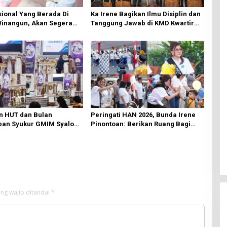
ional Yang Berada Di
Ka Irene Bagikan Ilmu Disiplin dan
Winangun, Akan Segera
Tanggung Jawab di KMD Kwartir
ki Oleh BPJN
Cabang Manado
n HUT dan Bulan
Peringati HAN 2026, Bunda Irene
an Syukur GMIM Syalom
Pinontoan: Berikan Ruang Bagi
an Dimulai, Pandelaki:
Anak untuk Tampil Percaya Diri
n Hanya Bagi Tuhan
ng wajib ditandai
*