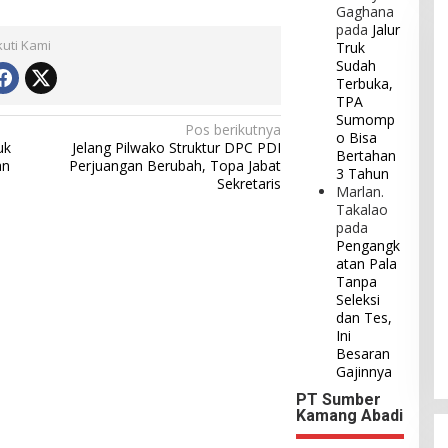
Gaghana
pada
Jalur
kuti Kami
Truk
Sudah
Terbuka,
TPA
Sumomp
Pos berikutnya
o Bisa
uk
Jelang Pilwako Struktur DPC PDI
Bertahan
an
Perjuangan Berubah, Topa Jabat
3 Tahun
Sekretaris
Marlan.
Takalao
pada
Pengangk
atan Pala
Tanpa
Seleksi
dan Tes,
Ini
Besaran
Gajinnya
PT Sumber
Kamang Abadi