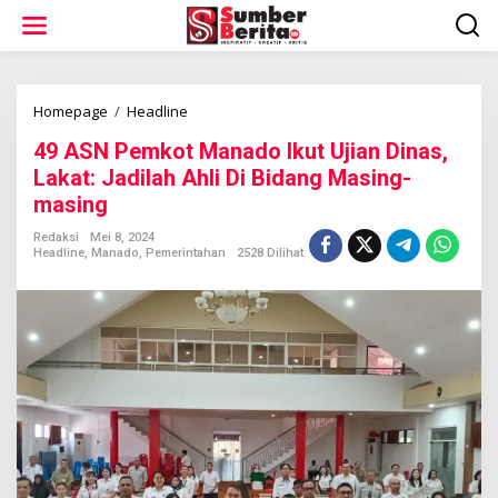
L
e
w
a
t
i
Homepage
/
Headline
4
k
9
49 ASN Pemkot Manado Ikut Ujian Dinas,
e
A
k
S
Lakat: Jadilah Ahli Di Bidang Masing-
o
N
masing
n
P
t
e
Redaksi
Mei 8, 2024
e
m
Headline
,
Manado
,
Pemerintahan
2528 Dilihat
n
k
o
t
M
a
n
a
d
o
I
k
u