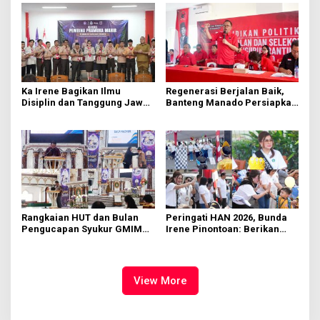
Ka Irene Bagikan Ilmu
Regenerasi Berjalan Baik,
Disiplin dan Tanggung Jawab
Banteng Manado Persiapkan
di KMD Kwartir Cabang
562 Kader Turun ke Akar
Manado
Rumput
Rangkaian HUT dan Bulan
Peringati HAN 2026, Bunda
Pengucapan Syukur GMIM
Irene Pinontoan: Berikan
Syalom Karombasan
Ruang Bagi Anak untuk
Dimulai, Pandelaki:
Tampil Percaya Diri
Kemuliaan Hanya Bagi
Tuhan Yesus
View More