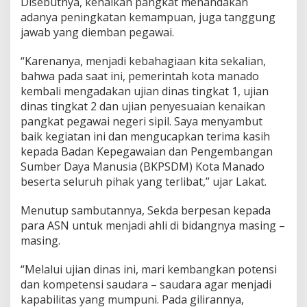
Disebutnya, kenaikan pangkat menandakan
A
adanya peningkatan kemampuan, juga tanggung
h
jawab yang diemban pegawai.
l
i
D
“Karenanya, menjadi kebahagiaan kita sekalian,
i
bahwa pada saat ini, pemerintah kota manado
B
kembali mengadakan ujian dinas tingkat 1, ujian
i
dinas tingkat 2 dan ujian penyesuaian kenaikan
d
pangkat pegawai negeri sipil. Saya menyambut
a
n
baik kegiatan ini dan mengucapkan terima kasih
g
kepada Badan Kepegawaian dan Pengembangan
M
Sumber Daya Manusia (BKPSDM) Kota Manado
a
beserta seluruh pihak yang terlibat,” ujar Lakat.
s
i
n
Menutup sambutannya, Sekda berpesan kepada
g
para ASN untuk menjadi ahli di bidangnya masing –
-
masing.
m
a
“Melalui ujian dinas ini, mari kembangkan potensi
s
i
dan kompetensi saudara – saudara agar menjadi
n
kapabilitas yang mumpuni. Pada gilirannya,
g