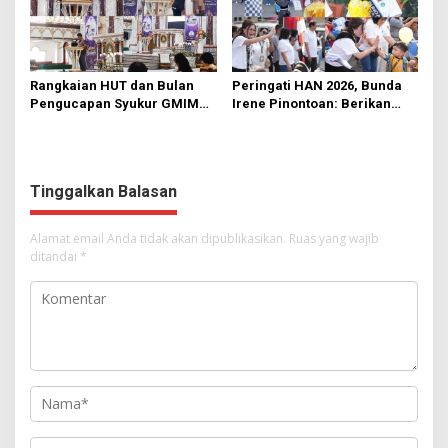
Rangkaian HUT dan Bulan
Peringati HAN 2026, Bunda
Pengucapan Syukur GMIM
Irene Pinontoan: Berikan
Syalom Karombasan
Ruang Bagi Anak untuk
Dimulai, Pandelaki:
Tampil Percaya Diri
Kemuliaan Hanya Bagi
Tuhan Yesus
Tinggalkan Balasan
Alamat email Anda tidak akan dipublikasikan.
Ruas yang wajib
ditandai
*