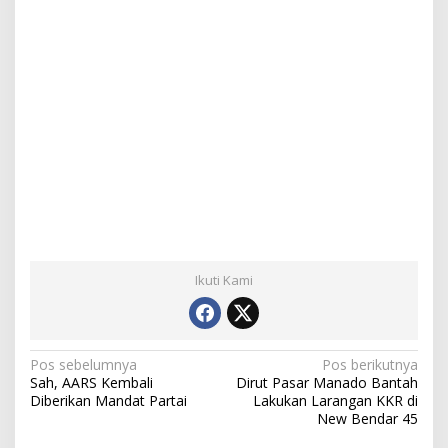
Ikuti Kami
N
Pos sebelumnya
Pos berikutnya
Sah, AARS Kembali
Dirut Pasar Manado Bantah
a
Diberikan Mandat Partai
Lakukan Larangan KKR di
New Bendar 45
v