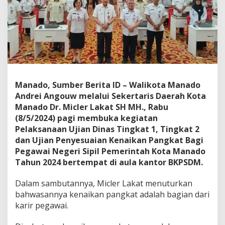
t
U
j
i
a
n
D
i
n
Manado, Sumber Berita ID – Walikota Manado
a
Andrei Angouw melalui Sekertaris Daerah Kota
s
,
Manado Dr. Micler Lakat SH MH., Rabu
L
(8/5/2024) pagi membuka kegiatan
a
Pelaksanaan Ujian Dinas Tingkat 1, Tingkat 2
k
dan Ujian Penyesuaian Kenaikan Pangkat Bagi
a
Pegawai Negeri Sipil Pemerintah Kota Manado
t
:
Tahun 2024 bertempat di aula kantor BKPSDM.
J
a
Dalam sambutannya, Micler Lakat menuturkan
d
bahwasannya kenaikan pangkat adalah bagian dari
i
karir pegawai.
l
a
h