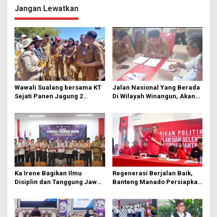
i
Jangan Lewatkan
g
a
s
i
p
o
Wawali Sualang bersama KT
Jalan Nasional Yang Berada
s
Sejati Panen Jagung 2
Di Wilayah Winangun, Akan
Hektare di Paniki Bawah
Segera Diperbaiki Oleh BPJN
Ka Irene Bagikan Ilmu
Regenerasi Berjalan Baik,
Disiplin dan Tanggung Jawab
Banteng Manado Persiapkan
di KMD Kwartir Cabang
562 Kader Turun ke Akar
Manado
Rumput