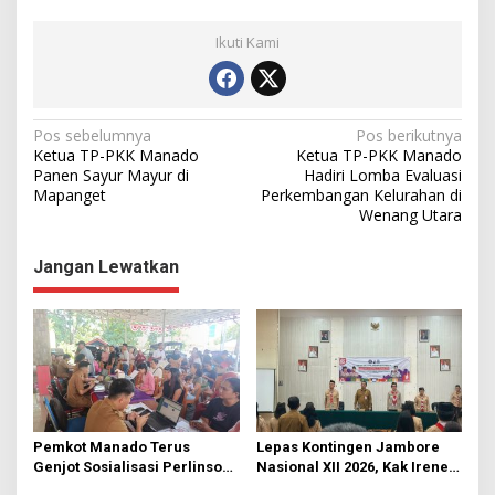
Ikuti Kami
N
Pos sebelumnya
Pos berikutnya
Ketua TP-PKK Manado
Ketua TP-PKK Manado
a
Panen Sayur Mayur di
Hadiri Lomba Evaluasi
Mapanget
Perkembangan Kelurahan di
v
Wenang Utara
i
g
Jangan Lewatkan
a
s
i
p
o
s
Pemkot Manado Terus
Lepas Kontingen Jambore
Genjot Sosialisasi Perlinsos
Nasional XII 2026, Kak Irene:
Digital
Selalu Kompak dan Jaga