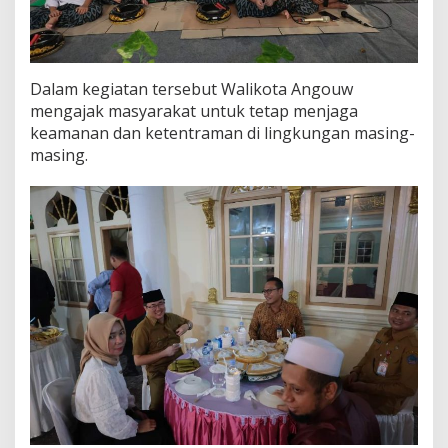
h
a
w
u
:
Dalam kegiatan tersebut Walikota Angouw
M
mengajak masyarakat untuk tetap menjaga
a
keamanan dan ketentraman di lingkungan masing-
r
masing.
i
T
e
r
u
s
J
a
g
a
K
e
r
u
k
u
n