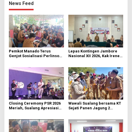
News Feed
Pemkot Manado Terus
Lepas Kontingen Jambore
Genjot Sosialisasi Perlinsos
Nasional XII 2026, Kak Irene:
Digital
Selalu Kompak dan Jaga
Kesehatan
Closing Ceremony PSR 2026
Wawali Sualang bersama KT
Meriah, Sualang Apresiasi
Sejati Panen Jagung 2
Keterlibatan 10 Ribu Remaja
Hektare di Paniki Bawah
GMIM