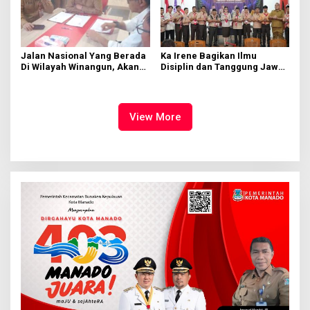
Jalan Nasional Yang Berada
Ka Irene Bagikan Ilmu
Di Wilayah Winangun, Akan
Disiplin dan Tanggung Jawab
Segera Diperbaiki Oleh BPJN
di KMD Kwartir Cabang
Manado
View More