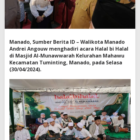
H
a
l
a
l
b
i
Manado, Sumber Berita ID – Walikota Manado
H
Andrei Angouw menghadiri acara Halal bi Halal
a
l
di Masjid Al-Munawwarah Kelurahan Mahawu
a
Kecamatan Tuminting, Manado, pada Selasa
l
(30/04/2024).
d
i
K
e
l
u
r
a
h
a
n
M
a