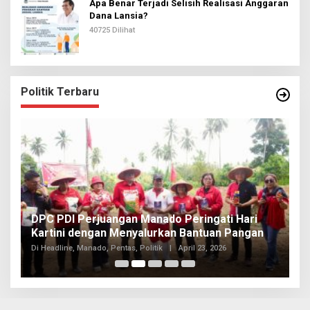
Apa Benar Terjadi Selisih Realisasi Anggaran
Dana Lansia?
40725 Dilihat
Politik Terbaru
I
DPC PDI Perjuangan Manado Peringati Hari
T
Kartini dengan Menyalurkan Bantuan Pangan
I
Di
Di Headline, Manado, Pentas, Politik
|
April 23, 2026
20