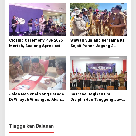
Kesehatan
Closing Ceremony PSR 2026
Wawali Sualang bersama KT
Meriah, Sualang Apresiasi
Sejati Panen Jagung 2
Keterlibatan 10 Ribu Remaja
Hektare di Paniki Bawah
GMIM
Jalan Nasional Yang Berada
Ka Irene Bagikan Ilmu
Di Wilayah Winangun, Akan
Disiplin dan Tanggung Jawab
Segera Diperbaiki Oleh BPJN
di KMD Kwartir Cabang
Manado
Tinggalkan Balasan