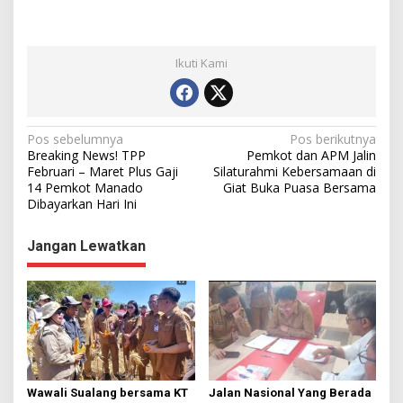
Ikuti Kami
N
Pos sebelumnya
Pos berikutnya
Breaking News! TPP
Pemkot dan APM Jalin
a
Februari – Maret Plus Gaji
Silaturahmi Kebersamaan di
14 Pemkot Manado
Giat Buka Puasa Bersama
v
Dibayarkan Hari Ini
i
g
Jangan Lewatkan
a
s
i
p
o
s
Wawali Sualang bersama KT
Jalan Nasional Yang Berada