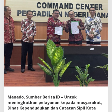
n
g
P
e
r
k
a
r
a
,
P
N
M
a
n
a
d
o
M
o
U
Manado, Sumber Berita ID – Untuk
b
e
meningkatkan pelayanan kepada masyarakat,
r
Dinas Kependudukan dan Catatan Sipil Kota
s