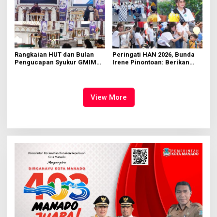
Rangkaian HUT dan Bulan
Peringati HAN 2026, Bunda
Pengucapan Syukur GMIM
Irene Pinontoan: Berikan
Syalom Karombasan
Ruang Bagi Anak untuk
Dimulai, Pandelaki:
Tampil Percaya Diri
Kemuliaan Hanya Bagi
Tuhan Yesus
View More