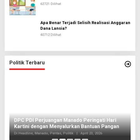
62721 Dilihat
Apa Benar Terjadi Selisih Realisasi Anggaran
Dana Lansia?
40712 Dilihat
Politik Terbaru
I
DPC PDI Perjuangan Manado Peringati Hari
T
Kartini dengan Menyalurkan Bantuan Pangan
I
Di
Di Headline, Manado, Pentas, Politik
|
April 23, 2026
20