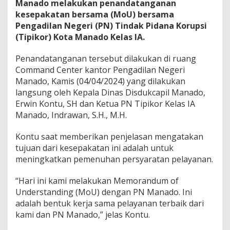
Manado melakukan penandatanganan
a
kesepakatan bersama (MoU) bersama
m
Pengadilan Negeri (PN) Tindak Pidana Korupsi
a
D
(Tipikor) Kota Manado Kelas IA.
i
s
Penandatanganan tersebut dilakukan di ruang
d
Command Center kantor Pengadilan Negeri
u
Manado, Kamis (04/04/2024) yang dilakukan
k
c
langsung oleh Kepala Dinas Disdukcapil Manado,
a
Erwin Kontu, SH dan Ketua PN Tipikor Kelas IA
p
Manado, Indrawan, S.H., M.H.
i
l
Kontu saat memberikan penjelasan mengatakan
tujuan dari kesepakatan ini adalah untuk
meningkatkan pemenuhan persyaratan pelayanan.
“Hari ini kami melakukan Memorandum of
Understanding (MoU) dengan PN Manado. Ini
adalah bentuk kerja sama pelayanan terbaik dari
kami dan PN Manado,” jelas Kontu.