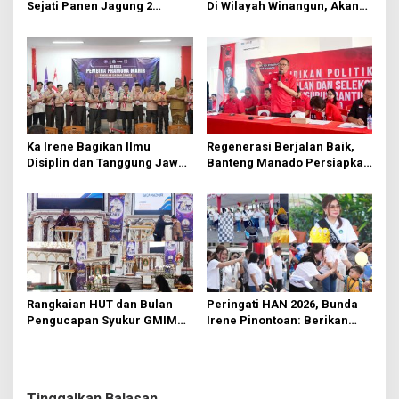
Sejati Panen Jagung 2
Di Wilayah Winangun, Akan
Hektare di Paniki Bawah
Segera Diperbaiki Oleh BPJN
Ka Irene Bagikan Ilmu
Regenerasi Berjalan Baik,
Disiplin dan Tanggung Jawab
Banteng Manado Persiapkan
di KMD Kwartir Cabang
562 Kader Turun ke Akar
Manado
Rumput
Rangkaian HUT dan Bulan
Peringati HAN 2026, Bunda
Pengucapan Syukur GMIM
Irene Pinontoan: Berikan
Syalom Karombasan
Ruang Bagi Anak untuk
Dimulai, Pandelaki:
Tampil Percaya Diri
Kemuliaan Hanya Bagi
Tuhan Yesus
Tinggalkan Balasan