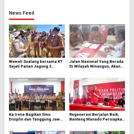
News Feed
Wawali Sualang bersama KT
Jalan Nasional Yang Berada
Sejati Panen Jagung 2
Di Wilayah Winangun, Akan
Hektare di Paniki Bawah
Segera Diperbaiki Oleh BPJN
Ka Irene Bagikan Ilmu
Regenerasi Berjalan Baik,
Disiplin dan Tanggung Jawab
Banteng Manado Persiapkan
di KMD Kwartir Cabang
562 Kader Turun ke Akar
Manado
Rumput