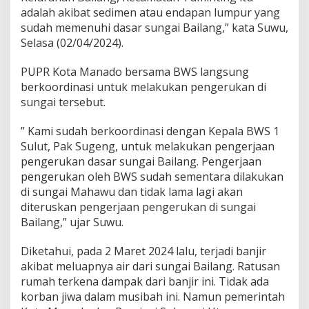
P
adalah akibat sedimen atau endapan lumpur yang
e
sudah memenuhi dasar sungai Bailang,” kata Suwu,
m
Selasa (02/04/2024).
k
o
PUPR Kota Manado bersama BWS langsung
t
M
berkoordinasi untuk melakukan pengerukan di
a
sungai tersebut.
n
a
” Kami sudah berkoordinasi dengan Kepala BWS 1
d
Sulut, Pak Sugeng, untuk melakukan pengerjaan
o
L
pengerukan dasar sungai Bailang. Pengerjaan
a
pengerukan oleh BWS sudah sementara dilakukan
k
di sungai Mahawu dan tidak lama lagi akan
u
diteruskan pengerjaan pengerukan di sungai
k
a
Bailang,” ujar Suwu.
n
P
Diketahui, pada 2 Maret 2024 lalu, terjadi banjir
e
akibat meluapnya air dari sungai Bailang. Ratusan
n
rumah terkena dampak dari banjir ini. Tidak ada
g
e
korban jiwa dalam musibah ini. Namun pemerintah
r