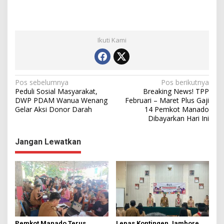
Ikuti Kami
N
Pos sebelumnya
Pos berikutnya
Peduli Sosial Masyarakat,
Breaking News! TPP
a
DWP PDAM Wanua Wenang
Februari – Maret Plus Gaji
Gelar Aksi Donor Darah
14 Pemkot Manado
v
Dibayarkan Hari Ini
i
g
Jangan Lewatkan
a
s
i
p
o
Pemkot Manado Terus
Lepas Kontingen Jambore