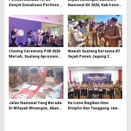
s
Genjot Sosialisasi Perlinsos
Nasional XII 2026, Kak Irene:
Digital
Selalu Kompak dan Jaga
Kesehatan
Closing Ceremony PSR 2026
Wawali Sualang bersama KT
Meriah, Sualang Apresiasi
Sejati Panen Jagung 2
Keterlibatan 10 Ribu Remaja
Hektare di Paniki Bawah
GMIM
Jalan Nasional Yang Berada
Ka Irene Bagikan Ilmu
Di Wilayah Winangun, Akan
Disiplin dan Tanggung Jawab
Segera Diperbaiki Oleh BPJN
di KMD Kwartir Cabang
Manado