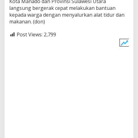
Kota Manado dan Provinsi Sulawesi Utara
u
langsung bergerak cepat melakukan bantuan
k
kepada warga dengan menyalurkan alat tidur dan
a
makanan. (don)
n
Post Views:
2,799