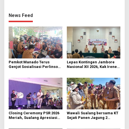
News Feed
Pemkot Manado Terus
Lepas Kontingen Jambore
Genjot Sosialisasi Perlinsos
Nasional XII 2026, Kak Irene:
Digital
Selalu Kompak dan Jaga
Kesehatan
Closing Ceremony PSR 2026
Wawali Sualang bersama KT
Meriah, Sualang Apresiasi
Sejati Panen Jagung 2
Keterlibatan 10 Ribu Remaja
Hektare di Paniki Bawah
GMIM