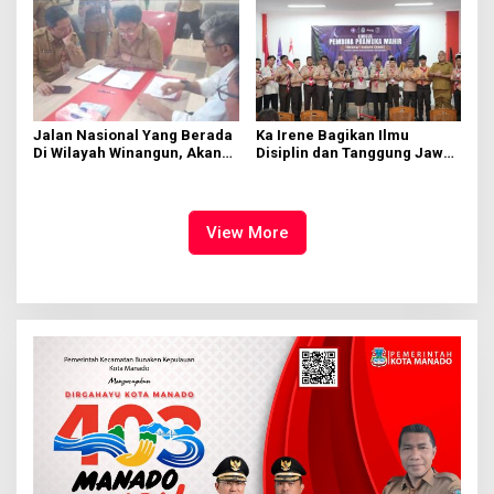
Jalan Nasional Yang Berada
Ka Irene Bagikan Ilmu
Di Wilayah Winangun, Akan
Disiplin dan Tanggung Jawab
Segera Diperbaiki Oleh BPJN
di KMD Kwartir Cabang
Manado
View More