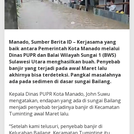
b
B
a
n
j
i
r
A
Manado, Sumber Berita ID – Kerjasama yang
w
baik antara Pemerintah Kota Manado melalui
a
Dinas PUPR dan Balai Wilayah Sungai 1 (BWS)
l
Sulawesi Utara menghasilkan buah. Penyebab
M
banjir yang terjadi pada awal Maret lalu
a
r
akhirnya bisa terdeteksi. Pangkal masalahnya
e
ada pada sedimen di dasar sungai Bailang.
t
L
Kepala Dinas PUPR Kota Manado, John Suwu
a
mengatakan, endapan yang ada di sungai Bailang
l
u
menjadi penyebab terjadinya banjir di Kecamatan
,
Tuminting awal Maret lalu.
B
W
“Setelah kami telusuri, penyebab banjir di
S
Kelurahan Bailang, Kecamatan Tuminting itu
-