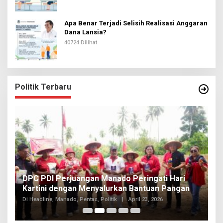
Apa Benar Terjadi Selisih Realisasi Anggaran
Dana Lansia?
40724 Dilihat
Politik Terbaru
I
DPC PDI Perjuangan Manado Peringati Hari
T
Kartini dengan Menyalurkan Bantuan Pangan
I
Di
Di Headline, Manado, Pentas, Politik
|
April 23, 2026
20