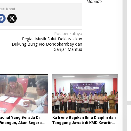
Manado
kuti Kami
Pos berikutnya
Pegiat Musik Sulut Deklarasikan
Dukung Bung Rio Dondokambey dan
Ganjar-Mahfud
ional Yang Berada Di
Ka Irene Bagikan Ilmu Disiplin dan
Winangun, Akan Segera
Tanggung Jawab di KMD Kwartir
ki Oleh BPJN
Cabang Manado