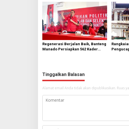
Regenerasi Berjalan Baik, Banteng
Rangkaia
Manado Persiapkan 562 Kader
Pengucap
Turun ke Akar Rumput
Karombas
Kemuliaa
Yesus
Tinggalkan Balasan
Alamat email Anda tidak akan dipublikasikan.
Ruas ya