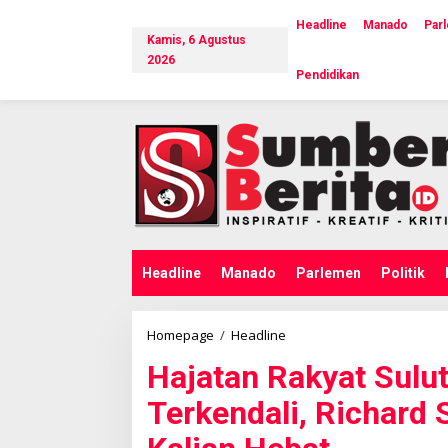
L
e
Headline
Manado
Par
Kamis, 6 Agustus
w
a
2026
Pendidikan
t
i
k
e
k
o
n
t
e
n
Headline
Manado
Parlemen
Politik
Homepage
/
Headline
H
a
Hajatan Rakyat Sulu
j
a
Terkendali, Richard 
t
a
n