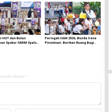
n HUT dan Bulan
Peringati HAN 2026, Bunda Irene
an Syukur GMIM Syalom
Pinontoan: Berikan Ruang Bagi
an Dimulai, Pandelaki:
Anak untuk Tampil Percaya Diri
n Hanya Bagi Tuhan
ng wajib ditandai
*