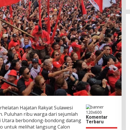
rhelatan Hajatan Rakyat Sulawesi
an. Puluhan ribu warga dari sejumlah
Komentar
si Utara berbondong-bondong datang
Terbaru
o untuk melihat langsung Calon