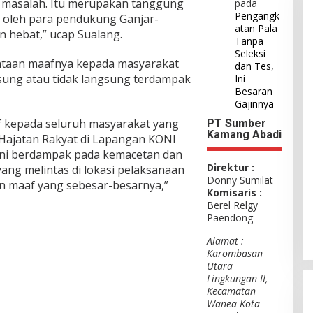
n masalah. Itu merupakan tanggung
pada
Pengangk
n oleh para pendukung Ganjar-
atan Pala
n hebat,” ucap Sualang.
Tanpa
Seleksi
taan maafnya kepada masyarakat
dan Tes,
sung atau tidak langsung terdampak
Ini
Besaran
Gajinnya
 kepada seluruh masyarakat yang
PT Sumber
Kamang Abadi
 Hajatan Rakyat di Lapangan KONI
 ini berdampak pada kemacetan dan
Direktur :
ng melintas di lokasi pelaksanaan
Donny Sumilat
on maaf yang sebesar-besarnya,”
Komisaris :
Berel Relgy
Paendong
Alamat :
Karombasan
Utara
Lingkungan II,
Kecamatan
Wanea Kota