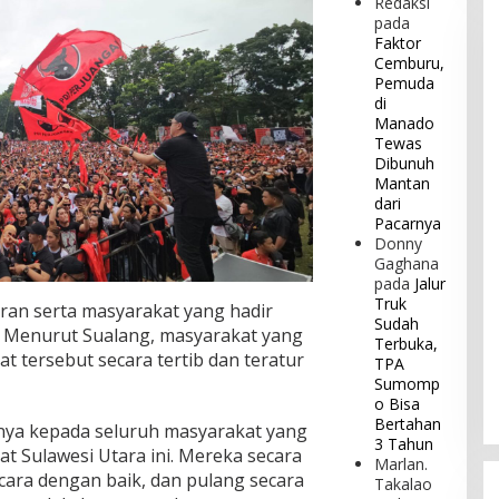
Redaksi
pada
Faktor
Cemburu,
Pemuda
di
Manado
Tewas
Dibunuh
Mantan
dari
Pacarnya
Donny
Gaghana
pada
Jalur
Truk
ran serta masyarakat yang hadir
Sudah
. Menurut Sualang, masyarakat yang
Terbuka,
t tersebut secara tertib dan teratur
TPA
Sumomp
o Bisa
Bertahan
ginya kepada seluruh masyarakat yang
3 Tahun
at Sulawesi Utara ini. Mereka secara
Marlan.
acara dengan baik, dan pulang secara
Takalao