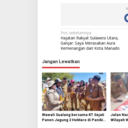
I
N
Pos sebelumnya
Hajatan Rakyat Sulawesi Utara,
a
Ganjar: Saya Merasakan Aura
Kemenangan dari Kota Manado
v
i
Jangan Lewatkan
g
a
s
i
p
o
s
Wawali Sualang bersama KT Sejati
Jalan Nas
Panen Jagung 2 Hektare di Paniki
Wilayah 
Bawah
Diperbai