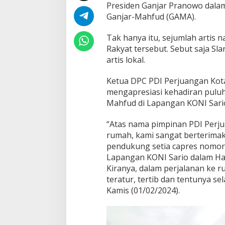
Presiden Ganjar Pranowo dala
g
Ganjar-Mahfud (GAMA).
:
T
e
Tak hanya itu, sejumlah artis 
r
Rakyat tersebut. Sebut saja Sl
i
artis lokal.
m
a
Ketua DPC PDI Perjuangan Kota
k
a
mengapresiasi kehadiran puluh
s
Mahfud di Lapangan KONI Sari
i
h
“Atas nama pimpinan PDI Perj
,
rumah, kami sangat berterimak
K
a
pendukung setia capres nomor 
l
Lapangan KONI Sario dalam Haja
i
Kiranya, dalam perjalanan ke 
a
teratur, tertib dan tentunya se
n
Kamis (01/02/2024).
H
e
b
a