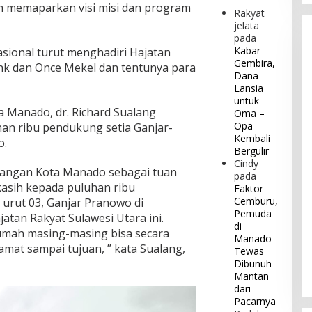
m memaparkan visi misi dan program
Rakyat
jelata
pada
Kabar
nasional turut menghadiri Hajatan
Gembira,
ank dan Once Mekel dan tentunya para
Dana
Lansia
untuk
 Manado, dr. Richard Sualang
Oma –
Opa
an ribu pendukung setia Ganjar-
Kembali
o.
Bergulir
Cindy
uangan Kota Manado sebagai tuan
pada
asih kepada puluhan ribu
Faktor
Cemburu,
urut 03, Ganjar Pranowo di
Pemuda
tan Rakyat Sulawesi Utara ini.
di
rumah masing-masing bisa secara
Manado
lamat sampai tujuan, ” kata Sualang,
Tewas
Dibunuh
Mantan
dari
Pacarnya