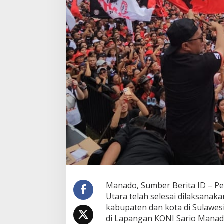
n
T
e
r
k
e
n
d
a
l
i
,
R
i
c
h
a
r
d
S
Manado, Sumber Berita ID – Pe
u
Utara telah selesai dilaksanak
a
l
kabupaten dan kota di Sulawe
a
di Lapangan KONI Sario Manad
n