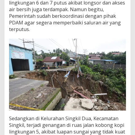
lingkungan 6 dan 7 putus akibat longsor dan akses
u
air bersih juga terdampak. Namun begitu,
a
c
Pemerintah sudah berkoordinasi dengan pihak
a
PDAM agar segera memperbaiki saluran air yang
E
terputus.
k
s
t
r
i
m
Sedangkan di Kelurahan Singkil Dua, Kecamatan
Singkil, terjadi genangan di ruas jalan kobong kopi
lingkungan 5, akibat luapan sungai yang tidak kuat