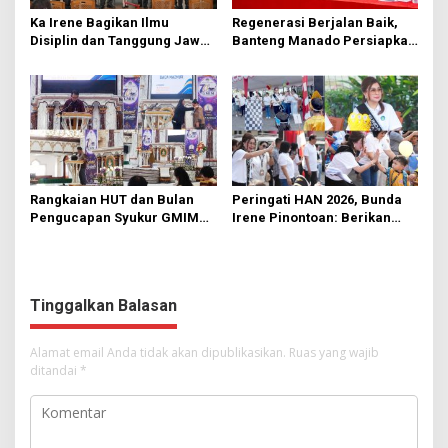
Ka Irene Bagikan Ilmu
Regenerasi Berjalan Baik,
Disiplin dan Tanggung Jawab
Banteng Manado Persiapkan
di KMD Kwartir Cabang
562 Kader Turun ke Akar
Manado
Rumput
Rangkaian HUT dan Bulan
Peringati HAN 2026, Bunda
Pengucapan Syukur GMIM
Irene Pinontoan: Berikan
Syalom Karombasan
Ruang Bagi Anak untuk
Dimulai, Pandelaki:
Tampil Percaya Diri
Kemuliaan Hanya Bagi
Tuhan Yesus
Tinggalkan Balasan
Alamat email Anda tidak akan dipublikasikan.
Ruas yang wajib
ditandai
*