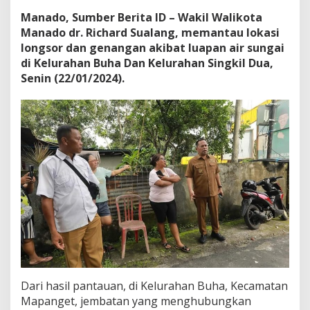
A
Manado, Sumber Berita ID – Wakil Walikota
c
Manado dr. Richard Sualang, memantau lokasi
t
i
longsor dan genangan akibat luapan air sungai
o
di Kelurahan Buha Dan Kelurahan Singkil Dua,
n
Senin (22/01/2024).
A
t
a
s
i
M
a
s
a
l
a
h
A
k
i
b
a
Dari hasil pantauan, di Kelurahan Buha, Kecamatan
t
Mapanget, jembatan yang menghubungkan
C