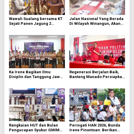
Wawali Sualang bersama KT
Jalan Nasional Yang Berada
Sejati Panen Jagung 2
Di Wilayah Winangun, Akan
Hektare di Paniki Bawah
Segera Diperbaiki Oleh BPJN
Ka Irene Bagikan Ilmu
Regenerasi Berjalan Baik,
Disiplin dan Tanggung Jawab
Banteng Manado Persiapkan
di KMD Kwartir Cabang
562 Kader Turun ke Akar
Manado
Rumput
Rangkaian HUT dan Bulan
Peringati HAN 2026, Bunda
Pengucapan Syukur GMIM
Irene Pinontoan: Berikan