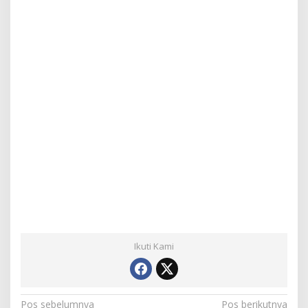
Ikuti Kami
N
Pos sebelumnya
Pos berikutnya