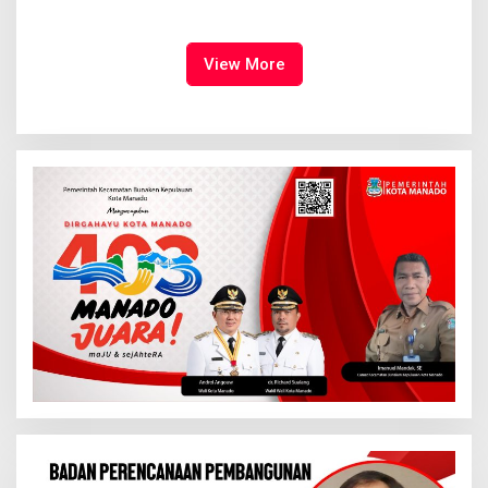
Syalom Karombasan
Ruang Bagi Anak untuk
Dimulai, Pandelaki:
Tampil Percaya Diri
Kemuliaan Hanya Bagi
Tuhan Yesus
View More