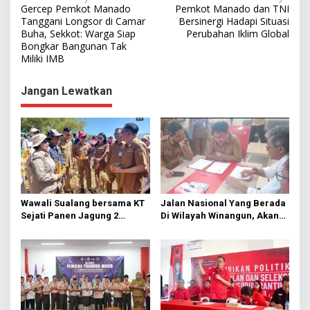
Gercep Pemkot Manado
Pemkot Manado dan TNI
a
Tanggani Longsor di Camar
Bersinergi Hadapi Situasi
Buha, Sekkot: Warga Siap
Perubahan Iklim Global
v
Bongkar Bangunan Tak
i
Miliki IMB
g
Jangan Lewatkan
a
s
i
p
o
s
Wawali Sualang bersama KT
Jalan Nasional Yang Berada
Sejati Panen Jagung 2
Di Wilayah Winangun, Akan
Hektare di Paniki Bawah
Segera Diperbaiki Oleh BPJN