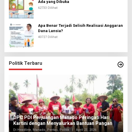
Ada yang Dibuka
62733 Dilihat
Apa Benar Terjadi Selisih Realisasi Anggaran
Dana Lansia?
40727 Dilihat
Politik Terbaru
I
DPC PDI Perjuangan Manado Peringati Hari
T
Kartini dengan Menyalurkan Bantuan Pangan
I
Di
Di Headline, Manado, Pentas, Politik
|
April 23, 2026
20