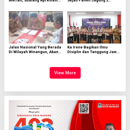
Meriah, Sualang Apresiasi
Sejati Panen Jagung 2
Keterlibatan 10 Ribu Remaja
Hektare di Paniki Bawah
GMIM
Jalan Nasional Yang Berada
Ka Irene Bagikan Ilmu
Di Wilayah Winangun, Akan
Disiplin dan Tanggung Jawab
Segera Diperbaiki Oleh BPJN
di KMD Kwartir Cabang
Manado
View More