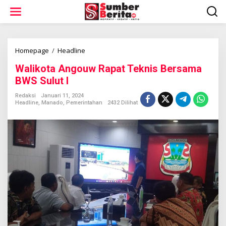
L
e
w
a
t
i
Homepage
/
Headline
W
k
a
Walikota Angouw Rapat Teknis Bersama
e
l
k
i
BWS Sulut I
o
k
n
o
Redaksi
Januari 11, 2024
t
Headline
,
Manado
,
Pemerintahan
2432 Dilihat
t
e
a
n
A
n
g
o
u
w
R
a
p
a
t
T