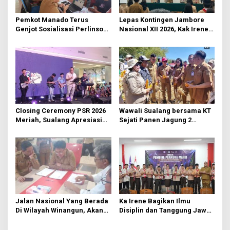
o
s
Pemkot Manado Terus
Lepas Kontingen Jambore
Genjot Sosialisasi Perlinsos
Nasional XII 2026, Kak Irene:
Digital
Selalu Kompak dan Jaga
Kesehatan
Closing Ceremony PSR 2026
Wawali Sualang bersama KT
Meriah, Sualang Apresiasi
Sejati Panen Jagung 2
Keterlibatan 10 Ribu Remaja
Hektare di Paniki Bawah
GMIM
Jalan Nasional Yang Berada
Ka Irene Bagikan Ilmu
Di Wilayah Winangun, Akan
Disiplin dan Tanggung Jawab
Segera Diperbaiki Oleh BPJN
di KMD Kwartir Cabang
Manado