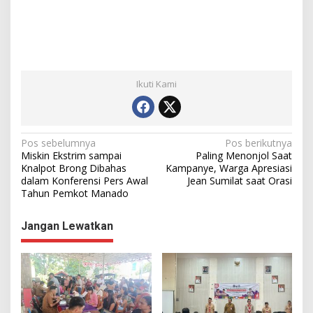
Ikuti Kami
N
Pos sebelumnya
Pos berikutnya
Miskin Ekstrim sampai
Paling Menonjol Saat
a
Knalpot Brong Dibahas
Kampanye, Warga Apresiasi
dalam Konferensi Pers Awal
Jean Sumilat saat Orasi
v
Tahun Pemkot Manado
i
g
Jangan Lewatkan
a
s
i
p