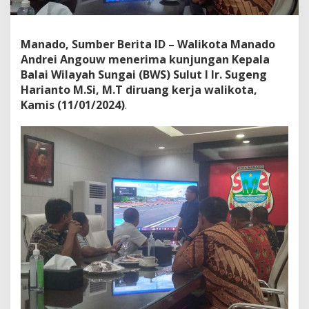
e
k
n
Manado, Sumber Berita ID – Walikota Manado
i
s
Andrei Angouw menerima kunjungan Kepala
B
Balai Wilayah Sungai (BWS) Sulut I Ir. Sugeng
e
Harianto M.Si, M.T diruang kerja walikota,
r
Kamis (11/01/2024)
.
s
a
m
a
B
W
S
S
u
l
u
t
I