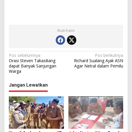
Ikuti Kami
N
Pos sebelumnya
Pos berikutnya
Orasi Steven Takasiliang
Richard Sualang Ajak ASN
a
dapat Banyak Sanjungan
Agar Netral dalam Pemilu
Warga
v
i
Jangan Lewatkan
g
a
s
i
p
o