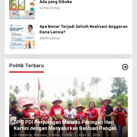
Ada yang Dibuka
62704 Dilihat
Apa Benar Terjadi Selisih Realisasi Anggaran
Dana Lansia?
40699 Dilihat
Politik Terbaru
I
DPC PDI Perjuangan Manado Peringati Hari
T
Kartini dengan Menyalurkan Bantuan Pangan
I
Di
Di Headline, Manado, Pentas, Politik
|
April 23, 2026
20