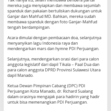
Tak hanya itu, selain membawa bendera partai
a
mereka juga menyiapkan dan membawa sejumlah
s
spanduk dan pakaian bertuliskan dukungan untuk
a
Ganjar dan Mahfud MD. Bahkan, mereka sudah
P
a
membawa spanduk dengan foto Ganjar-Mahfud
d
tengah berdampingan.
a
t
Acara dimulai dengan pembacaan doa, selanjutnya
i
menyanyikan lagu Indonesia raya dan
L
a
mendengarkan mars dan hymne PDI Perjuangan.
p
a
Selanjutnya, mendengarkan orasi dari para calon
n
anggota legislatif dari dapil Tikala – Paal Dua dan
g
para calon anggota DPRD Provinsi Sulawesi Utara
a
n
dapil Manado.
M
a
Ketua Dewan Pimpinan Cabang (DPC) PDI
l
Perjuangan Kota Manado, dr. Richard Sualang
v
dalam orasinya mengajak para hadirin yang hadir
i
n
untuk bisa memenangkan PDI Perjuangan.
a
s