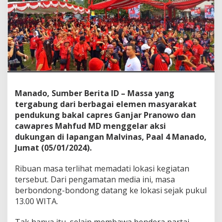
I
P
e
r
j
u
a
n
g
a
Manado, Sumber Berita ID – Massa yang
n
tergabung dari berbagai elemen masyarakat
M
a
pendukung bakal capres Ganjar Pranowo dan
n
cawapres Mahfud MD menggelar aksi
a
dukungan di lapangan Malvinas, Paal 4 Manado,
d
Jumat (05/01/2024).
o
,
R
Ribuan masa terlihat memadati lokasi kegiatan
i
tersebut. Dari pengamatan media ini, masa
b
berbondong-bondong datang ke lokasi sejak pukul
u
13.00 WITA.
a
n
M