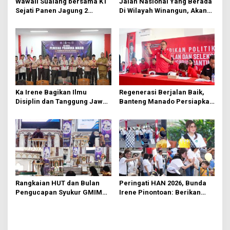
Wawali Sualang bersama KT
Jalan Nasional Yang Berada
s
Sejati Panen Jagung 2
Di Wilayah Winangun, Akan
Hektare di Paniki Bawah
Segera Diperbaiki Oleh BPJN
Ka Irene Bagikan Ilmu
Regenerasi Berjalan Baik,
Disiplin dan Tanggung Jawab
Banteng Manado Persiapkan
di KMD Kwartir Cabang
562 Kader Turun ke Akar
Manado
Rumput
Rangkaian HUT dan Bulan
Peringati HAN 2026, Bunda
Pengucapan Syukur GMIM
Irene Pinontoan: Berikan
Syalom Karombasan
Ruang Bagi Anak untuk
Dimulai, Pandelaki:
Tampil Percaya Diri
Kemuliaan Hanya Bagi
Tuhan Yesus