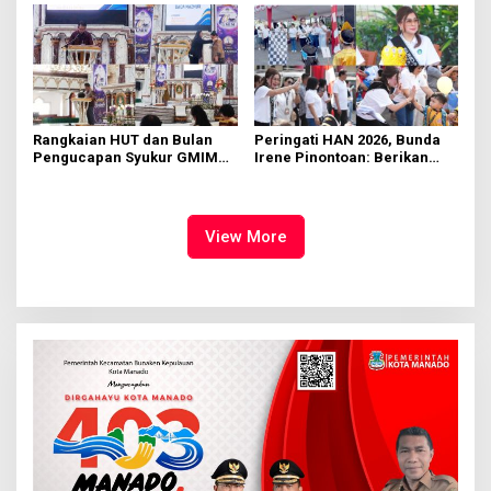
Rangkaian HUT dan Bulan
Peringati HAN 2026, Bunda
Pengucapan Syukur GMIM
Irene Pinontoan: Berikan
Syalom Karombasan
Ruang Bagi Anak untuk
Dimulai, Pandelaki:
Tampil Percaya Diri
Kemuliaan Hanya Bagi
Tuhan Yesus
View More