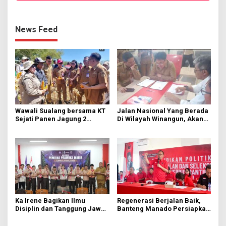
News Feed
Wawali Sualang bersama KT
Jalan Nasional Yang Berada
Sejati Panen Jagung 2
Di Wilayah Winangun, Akan
Hektare di Paniki Bawah
Segera Diperbaiki Oleh BPJN
Ka Irene Bagikan Ilmu
Regenerasi Berjalan Baik,
Disiplin dan Tanggung Jawab
Banteng Manado Persiapkan
di KMD Kwartir Cabang
562 Kader Turun ke Akar
Manado
Rumput