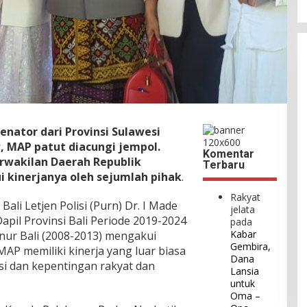
enator dari Provinsi Sulawesi
w, MAP patut diacungi jempol.
Komentar
rwakilan Daerah Republik
Terbaru
ui kinerjanya oleh sejumlah pihak
.
Rakyat
Bali Letjen Polisi (Purn) Dr. I Made
jelata
pil Provinsi Bali Periode 2019-2024
pada
Kabar
ur Bali (2008-2013) mengakui
Gembira,
MAP memiliki kinerja yang luar biasa
Dana
i dan kepentingan rakyat dan
Lansia
untuk
Oma –