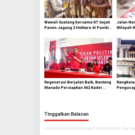
Wawali Sualang bersama KT Sejati
Jalan Nas
Panen Jagung 2 Hektare di Paniki
Wilayah 
Bawah
Diperbai
Regenerasi Berjalan Baik, Banteng
Rangkaia
Manado Persiapkan 562 Kader
Pengucap
Turun ke Akar Rumput
Karombas
Kemuliaa
Yesus
Tinggalkan Balasan
Alamat email Anda tidak akan dipublikasikan.
Ruas ya