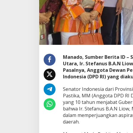
u
i
K
i
n
e
r
j
a
S
Manado, Sumber Berita ID – S
B
Utara, Ir. Stefanus B.A.N Lio
A
N
Pasalnya, Anggota Dewan Pe
L
Indonesia (DPD RI) yang diak
i
o
Senator Indonesia dari Provinsi 
w
Pastika, MM (Anggota DPD RI Da
yang 10 tahun menjabat Gubern
bahwa Ir. Stefanus B.A.N Liow, 
dalam memperjuangkan aspiras
daerah.