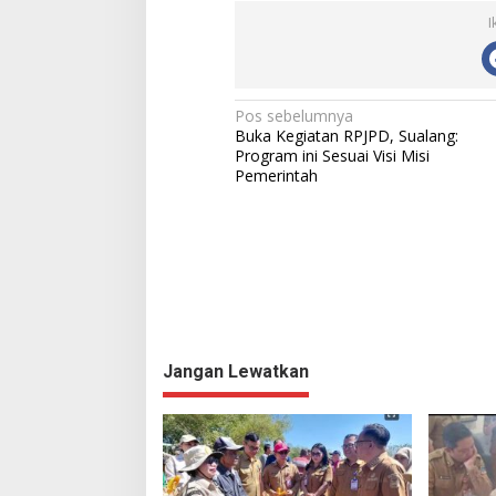
I
N
Pos sebelumnya
Buka Kegiatan RPJPD, Sualang:
a
Program ini Sesuai Visi Misi
Pemerintah
v
i
g
a
s
i
p
Jangan Lewatkan
o
s