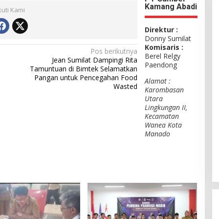
Kamang Abadi
kuti Kami
Direktur :
Donny Sumilat
Komisaris :
Pos berikutnya
Berel Relgy
Jean Sumilat Dampingi Rita
Paendong
Tamuntuan di Bimtek Selamatkan
Pangan untuk Pencegahan Food
Alamat :
Wasted
Karombasan
Utara
Lingkungan II,
Kecamatan
Wanea Kota
Manado