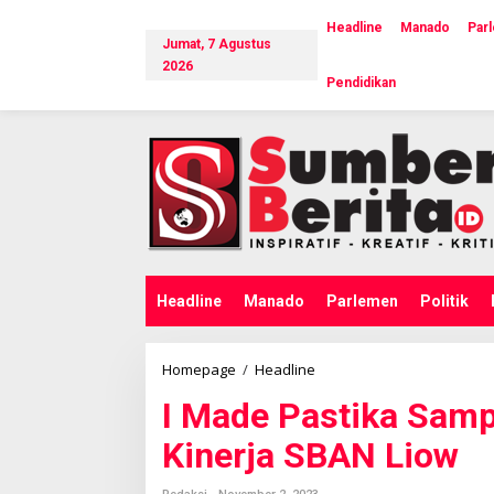
L
e
Headline
Manado
Par
Jumat, 7 Agustus
w
a
2026
Pendidikan
t
i
k
e
k
o
n
t
e
n
Headline
Manado
Parlemen
Politik
Homepage
/
Headline
I
M
I Made Pastika Samp
a
d
Kinerja SBAN Liow
e
P
a