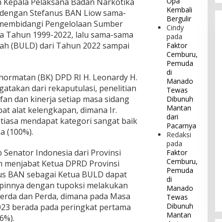
Opa
 Kepala Pelaksana Badan Narkotika
Kembali
a dengan Stefanus BAN Liow sama-
Bergulir
g membidangi Pengelolaan Sumber
Cindy
a Tahun 1999-2022, lalu sama-sama
pada
rah (BULD) dari Tahun 2022 sampai
Faktor
Cemburu,
Pemuda
di
hormatan (BK) DPD RI H. Leonardy H.
Manado
atakan dari rekaputulasi, penelitian
Tewas
fan dan kinerja setiap masa sidang
Dibunuh
Mantan
at alat kelengkapan, dimana Ir.
dari
iasa mendapat kategori sangat baik
Pacarnya
a (100%).
Redaksi
pada
Senator Indonesia dari Provinsi
Faktor
Cemburu,
h menjabat Ketua DPRD Provinsi
Pemuda
us BAN sebagai Ketua BULD dapat
di
pinnya dengan tupoksi melakukan
Manado
erda dan Perda, dimana pada Masa
Tewas
Dibunuh
023 berada pada peringkat pertama
Mantan
6%).