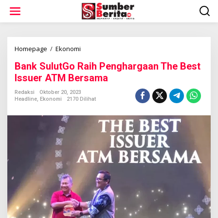
L
e
w
a
t
i
Homepage
/
Ekonomi
B
k
a
Bank SulutGo Raih Penghargaan The Best
e
n
k
k
Issuer ATM Bersama
o
S
n
u
Redaksi
Oktober 20, 2023
t
Headline
,
Ekonomi
2170 Dilihat
l
e
u
n
t
G
o
R
a
i
h
P
e
n
g
h