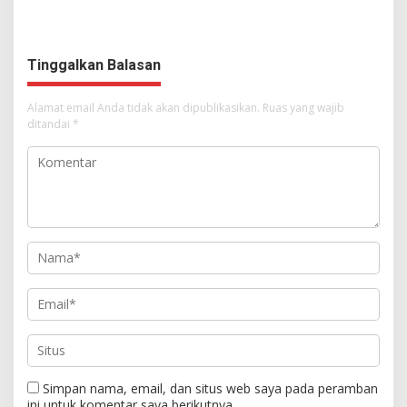
562 Kader Turun ke Akar
Syalom Karombasan
Rumput
Dimulai, Pandelaki:
Kemuliaan Hanya Bagi
Tuhan Yesus
Tinggalkan Balasan
Alamat email Anda tidak akan dipublikasikan.
Ruas yang wajib
ditandai
*
Simpan nama, email, dan situs web saya pada peramban
ini untuk komentar saya berikutnya.