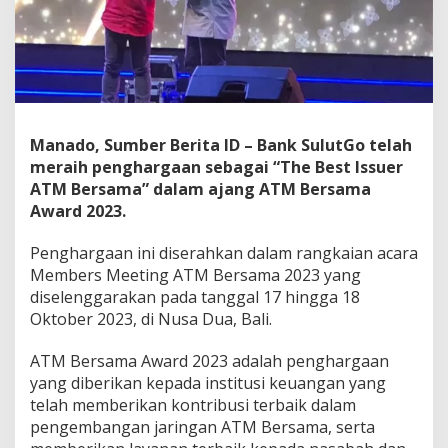
a
r
g
a
a
n
T
h
Manado, Sumber Berita ID – Bank SulutGo telah
e
meraih penghargaan sebagai “The Best Issuer
B
ATM Bersama” dalam ajang ATM Bersama
e
Award 2023.
s
t
I
Penghargaan ini diserahkan dalam rangkaian acara
s
Members Meeting ATM Bersama 2023 yang
s
diselenggarakan pada tanggal 17 hingga 18
u
Oktober 2023, di Nusa Dua, Bali.
e
r
A
ATM Bersama Award 2023 adalah penghargaan
T
yang diberikan kepada institusi keuangan yang
M
telah memberikan kontribusi terbaik dalam
B
pengembangan jaringan ATM Bersama, serta
e
r