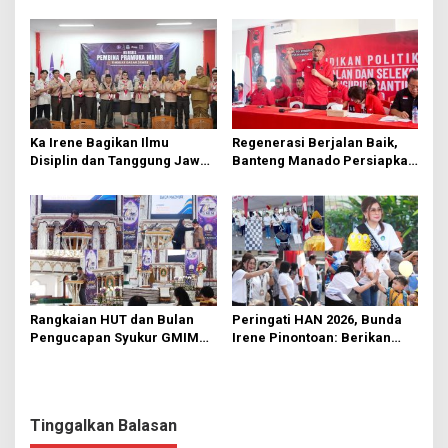
Hektare di Paniki Bawah
Segera Diperbaiki Oleh BPJN
Ka Irene Bagikan Ilmu
Regenerasi Berjalan Baik,
Disiplin dan Tanggung Jawab
Banteng Manado Persiapkan
di KMD Kwartir Cabang
562 Kader Turun ke Akar
Manado
Rumput
Rangkaian HUT dan Bulan
Peringati HAN 2026, Bunda
Pengucapan Syukur GMIM
Irene Pinontoan: Berikan
Syalom Karombasan
Ruang Bagi Anak untuk
Dimulai, Pandelaki:
Tampil Percaya Diri
Kemuliaan Hanya Bagi
Tuhan Yesus
Tinggalkan Balasan