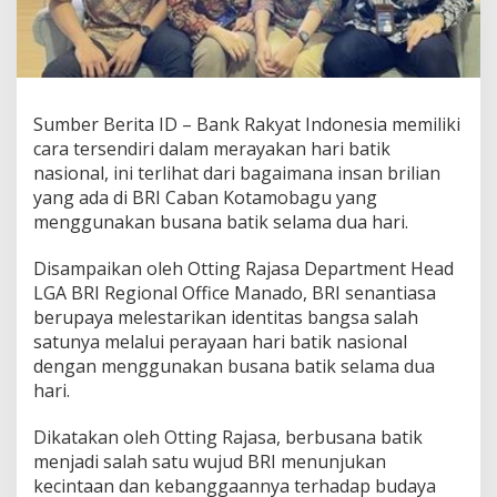
I
n
s
a
n
B
Sumber Berita ID – Bank Rakyat Indonesia memiliki
R
cara tersendiri dalam merayakan hari batik
I
nasional, ini terlihat dari bagaimana insan brilian
L
e
yang ada di BRI Caban Kotamobagu yang
s
menggunakan busana batik selama dua hari.
t
a
Disampaikan oleh Otting Rajasa Department Head
r
LGA BRI Regional Office Manado, BRI senantiasa
i
k
berupaya melestarikan identitas bangsa salah
a
satunya melalui perayaan hari batik nasional
n
dengan menggunakan busana batik selama dua
B
hari.
u
d
a
Dikatakan oleh Otting Rajasa, berbusana batik
y
menjadi salah satu wujud BRI menunjukan
a
kecintaan dan kebanggaannya terhadap budaya
B