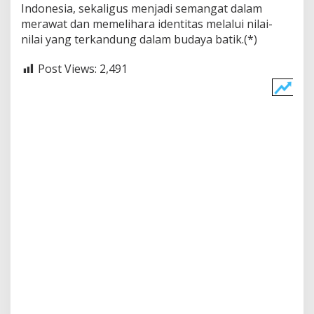
Indonesia, sekaligus menjadi semangat dalam
a
n
merawat dan memelihara identitas melalui nilai-
g
nilai yang terkandung dalam budaya batik.(*)
s
a
Post Views:
2,491