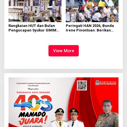
Rangkaian HUT dan Bulan
Peringati HAN 2026, Bunda
Pengucapan Syukur GMIM
Irene Pinontoan: Berikan
Syalom Karombasan
Ruang Bagi Anak untuk
Dimulai, Pandelaki:
Tampil Percaya Diri
Kemuliaan Hanya Bagi
Tuhan Yesus
View More