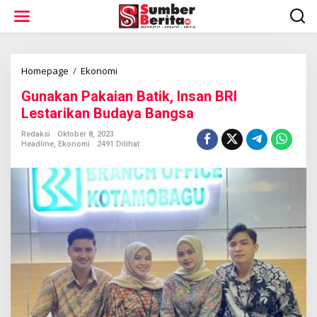
L
e
w
a
t
i
Homepage
/
Ekonomi
G
k
u
Gunakan Pakaian Batik, Insan BRI
e
n
k
a
Lestarikan Budaya Bangsa
o
k
n
a
Redaksi
Oktober 8, 2023
t
Headline
,
Ekonomi
2491 Dilihat
n
e
P
n
a
k
a
i
a
n
B
a
t
i
k
,