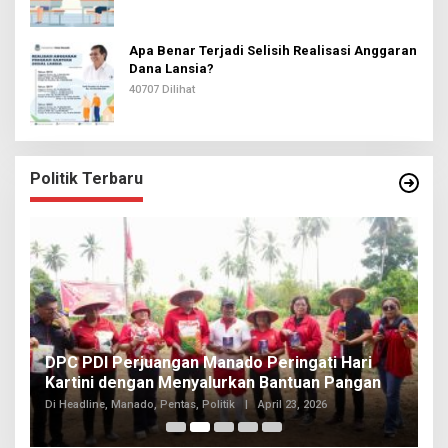
Apa Benar Terjadi Selisih Realisasi Anggaran
Dana Lansia?
40707 Dilihat
Politik Terbaru
I
DPC PDI Perjuangan Manado Peringati Hari
T
Kartini dengan Menyalurkan Bantuan Pangan
I
Di
Di Headline, Manado, Pentas, Politik
|
April 23, 2026
20