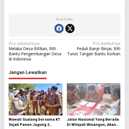
Ikuti Kami
N
Pos sebelumnya
Pos berikutnya
Melalui Desa BRIlian, BRI
Peduli Banjir Binjai, BRI
a
Bantu Pengembangan Desa
Turun Tangan Bantu Korban
di Indonesia
v
i
Jangan Lewatkan
g
a
s
i
p
o
Wawali Sualang bersama KT
Jalan Nasional Yang Berada
s
Sejati Panen Jagung 2
Di Wilayah Winangun, Akan