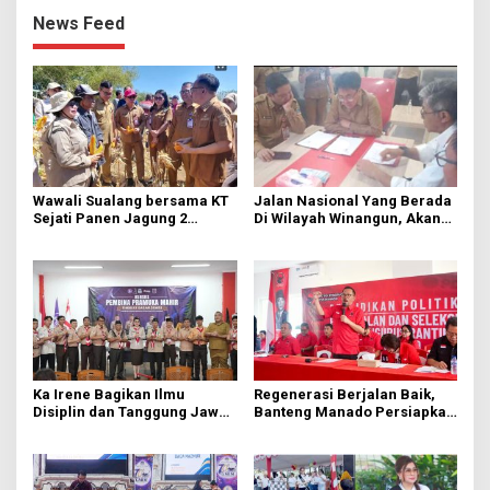
News Feed
Wawali Sualang bersama KT
Jalan Nasional Yang Berada
Sejati Panen Jagung 2
Di Wilayah Winangun, Akan
Hektare di Paniki Bawah
Segera Diperbaiki Oleh BPJN
Ka Irene Bagikan Ilmu
Regenerasi Berjalan Baik,
Disiplin dan Tanggung Jawab
Banteng Manado Persiapkan
di KMD Kwartir Cabang
562 Kader Turun ke Akar
Manado
Rumput