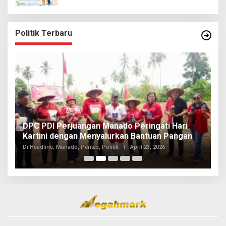
Politik Terbaru
I
DPC PDI Perjuangan Manado Peringati Hari
T
Kartini dengan Menyalurkan Bantuan Pangan
I
Di
Di Headline, Manado, Pentas, Politik
|
April 23, 2026
20