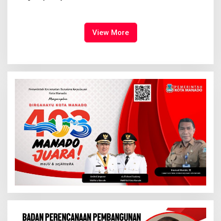
Syalom Karombasan
Ruang Bagi Anak untuk
Dimulai, Pandelaki:
Tampil Percaya Diri
Kemuliaan Hanya Bagi
Tuhan Yesus
View More