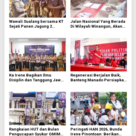
Wawali Sualang bersama KT
Jalan Nasional Yang Berada
Sejati Panen Jagung 2
Di Wilayah Winangun, Akan
Hektare di Paniki Bawah
Segera Diperbaiki Oleh BPJN
Ka Irene Bagikan Ilmu
Regenerasi Berjalan Baik,
Disiplin dan Tanggung Jawab
Banteng Manado Persiapkan
di KMD Kwartir Cabang
562 Kader Turun ke Akar
Manado
Rumput
Rangkaian HUT dan Bulan
Peringati HAN 2026, Bunda
Pengucapan Syukur GMIM
Irene Pinontoan: Berikan