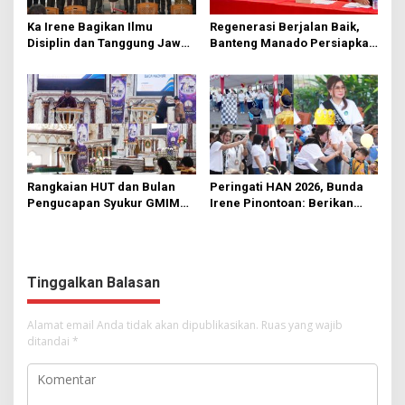
Ka Irene Bagikan Ilmu
Regenerasi Berjalan Baik,
Disiplin dan Tanggung Jawab
Banteng Manado Persiapkan
di KMD Kwartir Cabang
562 Kader Turun ke Akar
Manado
Rumput
Rangkaian HUT dan Bulan
Peringati HAN 2026, Bunda
Pengucapan Syukur GMIM
Irene Pinontoan: Berikan
Syalom Karombasan
Ruang Bagi Anak untuk
Dimulai, Pandelaki:
Tampil Percaya Diri
Kemuliaan Hanya Bagi
Tuhan Yesus
Tinggalkan Balasan
Alamat email Anda tidak akan dipublikasikan.
Ruas yang wajib
ditandai
*