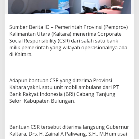
B
a
n
t
u
Sumber Berita ID – Pemerintah Provinsi (Pemprov)
a
Kalimantan Utara (Kaltara) menerima Corporate
n
Social Responsibility (CSR) dari salah satu bank
M
milik pemerintah yang wilayah operasionalnya ada
o
di Kaltara.
b
i
l
A
m
Adapun bantuan CSR yang diterima Provinsi
b
Kaltara yakni, satu unit mobil ambulans dari PT
u
l
Bank Rakyat Indonesia (BRI) Cabang Tanjung
a
Selor, Kabupaten Bulungan.
n
s
d
a
Bantuan CSR tersebut diterima langsung Gubernur
r
i
Kaltara, Drs. H. Zainal A Paliwang, S.H., M.Hum usai
B