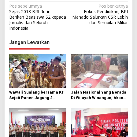
N
Pos sebelumnya
Pos berikutnya
Sejak 2013 BRI Rutin
Fokus Pendidikan, BRI
a
Berikan Beasiswa S2 kepada
Manado Salurkan CSR Lebih
Jurnalis dari Seluruh
dari Sembilan Miliar
v
Indonesia
i
g
Jangan Lewatkan
a
s
i
p
o
s
Wawali Sualang bersama KT
Jalan Nasional Yang Berada
Sejati Panen Jagung 2
Di Wilayah Winangun, Akan
Hektare di Paniki Bawah
Segera Diperbaiki Oleh BPJN