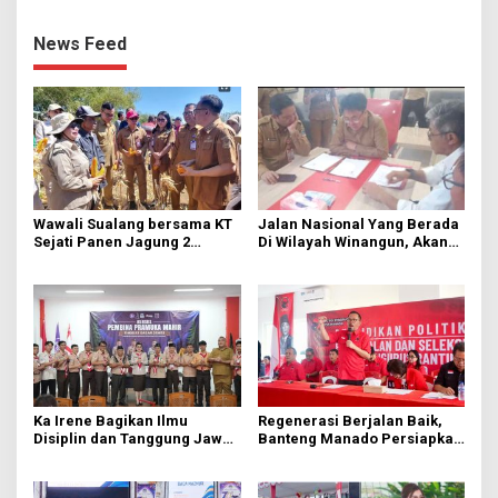
News Feed
Wawali Sualang bersama KT
Jalan Nasional Yang Berada
Sejati Panen Jagung 2
Di Wilayah Winangun, Akan
Hektare di Paniki Bawah
Segera Diperbaiki Oleh BPJN
Ka Irene Bagikan Ilmu
Regenerasi Berjalan Baik,
Disiplin dan Tanggung Jawab
Banteng Manado Persiapkan
di KMD Kwartir Cabang
562 Kader Turun ke Akar
Manado
Rumput