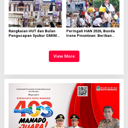
Rangkaian HUT dan Bulan
Peringati HAN 2026, Bunda
Pengucapan Syukur GMIM
Irene Pinontoan: Berikan
Syalom Karombasan
Ruang Bagi Anak untuk
Dimulai, Pandelaki:
Tampil Percaya Diri
Kemuliaan Hanya Bagi
Tuhan Yesus
View More