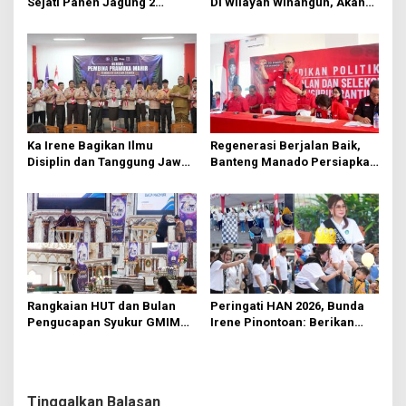
s
Sejati Panen Jagung 2
Di Wilayah Winangun, Akan
Hektare di Paniki Bawah
Segera Diperbaiki Oleh BPJN
Ka Irene Bagikan Ilmu
Regenerasi Berjalan Baik,
Disiplin dan Tanggung Jawab
Banteng Manado Persiapkan
di KMD Kwartir Cabang
562 Kader Turun ke Akar
Manado
Rumput
Rangkaian HUT dan Bulan
Peringati HAN 2026, Bunda
Pengucapan Syukur GMIM
Irene Pinontoan: Berikan
Syalom Karombasan
Ruang Bagi Anak untuk
Dimulai, Pandelaki:
Tampil Percaya Diri
Kemuliaan Hanya Bagi
Tuhan Yesus
Tinggalkan Balasan