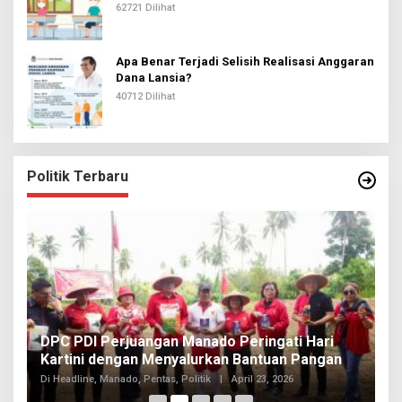
62721 Dilihat
Apa Benar Terjadi Selisih Realisasi Anggaran
Dana Lansia?
40712 Dilihat
Politik Terbaru
I
DPC PDI Perjuangan Manado Peringati Hari
T
Kartini dengan Menyalurkan Bantuan Pangan
I
Di
Di Headline, Manado, Pentas, Politik
|
April 23, 2026
20