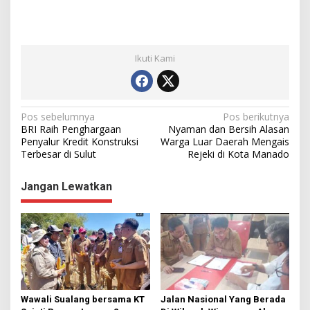
Ikuti Kami
N
Pos sebelumnya
Pos berikutnya
BRI Raih Penghargaan
Nyaman dan Bersih Alasan
a
Penyalur Kredit Konstruksi
Warga Luar Daerah Mengais
Terbesar di Sulut
Rejeki di Kota Manado
v
i
Jangan Lewatkan
g
a
s
i
p
o
Wawali Sualang bersama KT
Jalan Nasional Yang Berada