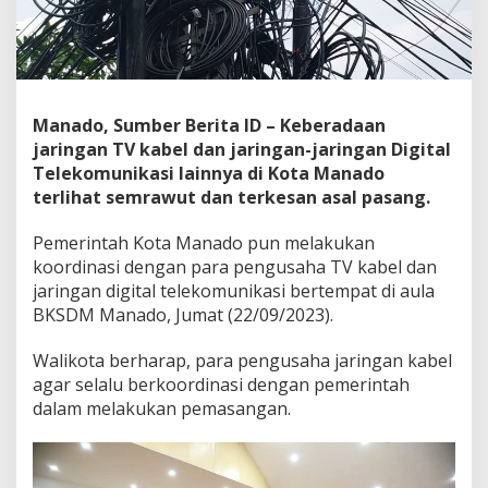
o
a
k
a
n
T
Manado, Sumber Berita ID – Keberadaan
e
jaringan TV kabel dan jaringan-jaringan Digital
r
t
Telekomunikasi lainnya di Kota Manado
i
terlihat semrawut dan terkesan asal pasang.
b
k
Pemerintah Kota Manado pun melakukan
a
koordinasi dengan para pengusaha TV kabel dan
n
J
jaringan digital telekomunikasi bertempat di aula
a
BKSDM Manado, Jumat (22/09/2023).
r
i
Walikota berharap, para pengusaha jaringan kabel
n
agar selalu berkoordinasi dengan pemerintah
g
a
dalam melakukan pemasangan.
n
T
V
K