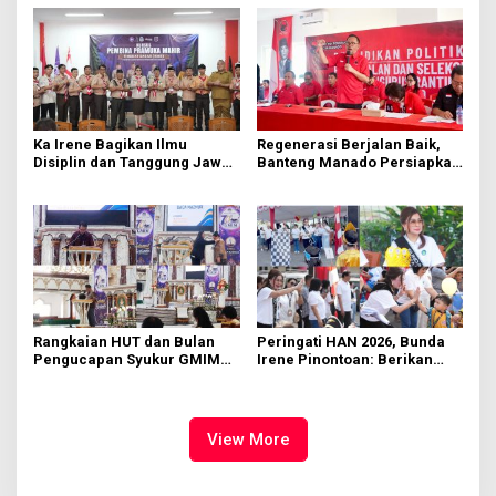
Ka Irene Bagikan Ilmu
Regenerasi Berjalan Baik,
Disiplin dan Tanggung Jawab
Banteng Manado Persiapkan
di KMD Kwartir Cabang
562 Kader Turun ke Akar
Manado
Rumput
Rangkaian HUT dan Bulan
Peringati HAN 2026, Bunda
Pengucapan Syukur GMIM
Irene Pinontoan: Berikan
Syalom Karombasan
Ruang Bagi Anak untuk
Dimulai, Pandelaki:
Tampil Percaya Diri
Kemuliaan Hanya Bagi
Tuhan Yesus
View More