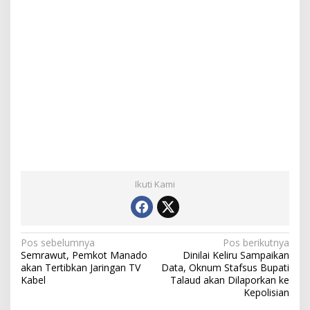
Ikuti Kami
N
Pos sebelumnya
Pos berikutnya
Semrawut, Pemkot Manado
Dinilai Keliru Sampaikan
a
akan Tertibkan Jaringan TV
Data, Oknum Stafsus Bupati
Kabel
Talaud akan Dilaporkan ke
v
Kepolisian
i