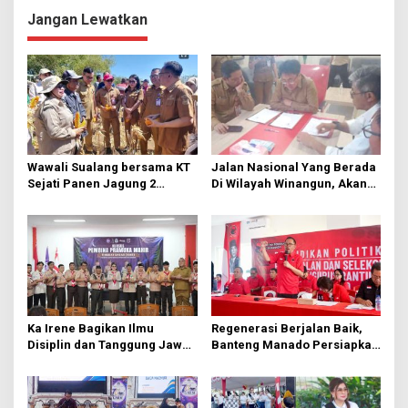
g
Jangan Lewatkan
a
s
i
p
o
s
Wawali Sualang bersama KT
Jalan Nasional Yang Berada
Sejati Panen Jagung 2
Di Wilayah Winangun, Akan
Hektare di Paniki Bawah
Segera Diperbaiki Oleh BPJN
Ka Irene Bagikan Ilmu
Regenerasi Berjalan Baik,
Disiplin dan Tanggung Jawab
Banteng Manado Persiapkan
di KMD Kwartir Cabang
562 Kader Turun ke Akar
Manado
Rumput