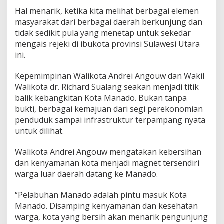
j
Hal menarik, ketika kita melihat berbagai elemen
e
masyarakat dari berbagai daerah berkunjung dan
k
tidak sedikit pula yang menetap untuk sekedar
i
mengais rejeki di ibukota provinsi Sulawesi Utara
d
i
ini.
K
o
Kepemimpinan Walikota Andrei Angouw dan Wakil
t
Walikota dr. Richard Sualang seakan menjadi titik
a
balik kebangkitan Kota Manado. Bukan tanpa
M
a
bukti, berbagai kemajuan dari segi perekonomian
n
penduduk sampai infrastruktur terpampang nyata
a
untuk dilihat.
d
o
Walikota Andrei Angouw mengatakan kebersihan
dan kenyamanan kota menjadi magnet tersendiri
warga luar daerah datang ke Manado.
“Pelabuhan Manado adalah pintu masuk Kota
Manado. Disamping kenyamanan dan kesehatan
warga, kota yang bersih akan menarik pengunjung