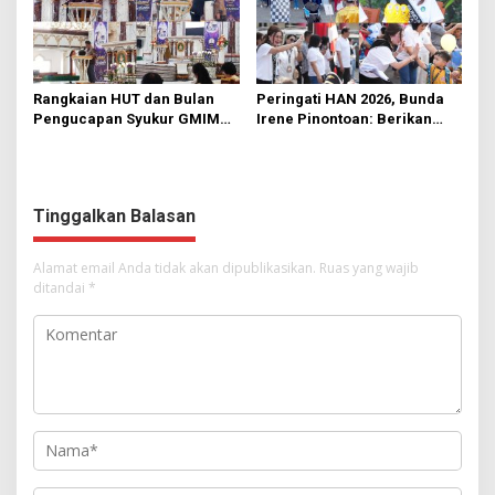
Rangkaian HUT dan Bulan
Peringati HAN 2026, Bunda
Pengucapan Syukur GMIM
Irene Pinontoan: Berikan
Syalom Karombasan
Ruang Bagi Anak untuk
Dimulai, Pandelaki:
Tampil Percaya Diri
Kemuliaan Hanya Bagi
Tuhan Yesus
Tinggalkan Balasan
Alamat email Anda tidak akan dipublikasikan.
Ruas yang wajib
ditandai
*