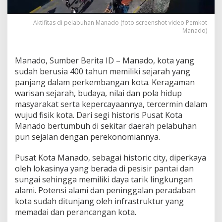
n
W
Aktifitas di pelabuhan Manado (foto screenshot video Pemkot
a
Manado)
r
g
a
Manado, Sumber Berita ID – Manado, kota yang
L
u
sudah berusia 400 tahun memiliki sejarah yang
a
panjang dalam perkembangan kota. Keragaman
r
warisan sejarah, budaya, nilai dan pola hidup
D
masyarakat serta kepercayaannya, tercermin dalam
a
e
wujud fisik kota. Dari segi historis Pusat Kota
r
Manado bertumbuh di sekitar daerah pelabuhan
a
pun sejalan dengan perekonomiannya.
h
M
Pusat Kota Manado, sebagai historic city, diperkaya
e
n
oleh lokasinya yang berada di pesisir pantai dan
g
sungai sehingga memiliki daya tarik lingkungan
a
alami. Potensi alami dan peninggalan peradaban
i
kota sudah ditunjang oleh infrastruktur yang
s
memadai dan perancangan kota.
R
e