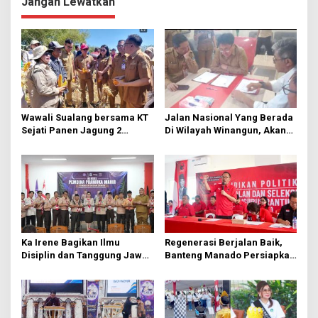
Jangan Lewatkan
a
s
i
p
o
s
Wawali Sualang bersama KT
Jalan Nasional Yang Berada
Sejati Panen Jagung 2
Di Wilayah Winangun, Akan
Hektare di Paniki Bawah
Segera Diperbaiki Oleh BPJN
Ka Irene Bagikan Ilmu
Regenerasi Berjalan Baik,
Disiplin dan Tanggung Jawab
Banteng Manado Persiapkan
di KMD Kwartir Cabang
562 Kader Turun ke Akar
Manado
Rumput