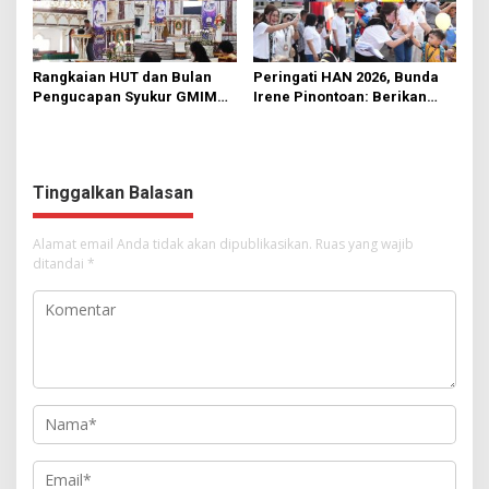
Rangkaian HUT dan Bulan
Peringati HAN 2026, Bunda
Pengucapan Syukur GMIM
Irene Pinontoan: Berikan
Syalom Karombasan
Ruang Bagi Anak untuk
Dimulai, Pandelaki:
Tampil Percaya Diri
Kemuliaan Hanya Bagi
Tuhan Yesus
Tinggalkan Balasan
Alamat email Anda tidak akan dipublikasikan.
Ruas yang wajib
ditandai
*