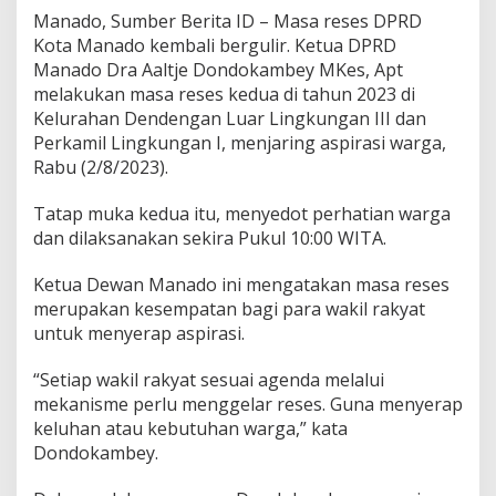
a
Manado, Sumber Berita ID – Masa reses DPRD
p
Kota Manado kembali bergulir. Ketua DPRD
A
Manado Dra Aaltje Dondokambey MKes, Apt
s
melakukan masa reses kedua di tahun 2023 di
p
i
Kelurahan Dendengan Luar Lingkungan III dan
r
Perkamil Lingkungan I, menjaring aspirasi warga,
a
Rabu (2/8/2023).
s
i
Tatap muka kedua itu, menyedot perhatian warga
d
i
dan dilaksanakan sekira Pukul 10:00 WITA.
D
e
Ketua Dewan Manado ini mengatakan masa reses
n
merupakan kesempatan bagi para wakil rakyat
d
untuk menyerap aspirasi.
e
n
g
“Setiap wakil rakyat sesuai agenda melalui
a
mekanisme perlu menggelar reses. Guna menyerap
n
keluhan atau kebutuhan warga,” kata
d
Dondokambey.
a
n
P