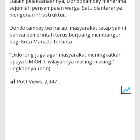
Dalam pelaksanaannya, Dondokambey menerima
e
sejumlah penyampaian warga. Satu diantaranya
r
mengenai infrastruktur.
k
a
m
Dondokambey berharap, masyarakat tetap yakini
i
bahwa pemerintah terus berjuang membangun
l
bagi Kota Manado tercinta.
“Didorong juga agar masyarakat meningkatkan
upaya UMKM di wilayahnya masing-masing,”
ungkapnya. (don)
Post Views:
2,947