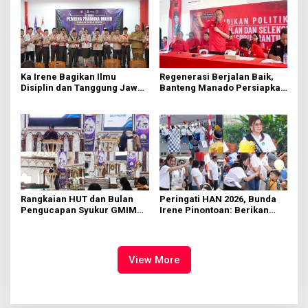
Ka Irene Bagikan Ilmu
Regenerasi Berjalan Baik,
Disiplin dan Tanggung Jawab
Banteng Manado Persiapkan
di KMD Kwartir Cabang
562 Kader Turun ke Akar
Manado
Rumput
Rangkaian HUT dan Bulan
Peringati HAN 2026, Bunda
Pengucapan Syukur GMIM
Irene Pinontoan: Berikan
Syalom Karombasan
Ruang Bagi Anak untuk
Dimulai, Pandelaki:
Tampil Percaya Diri
Kemuliaan Hanya Bagi
Tuhan Yesus
View More