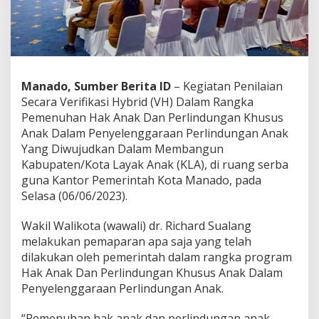
a
s
i
k
a
n
Manado, Sumber Berita ID
– Kegiatan Penilaian
S
e
Secara Verifikasi Hybrid (VH) Dalam Rangka
c
Pemenuhan Hak Anak Dan Perlindungan Khusus
a
Anak Dalam Penyelenggaraan Perlindungan Anak
r
Yang Diwujudkan Dalam Membangun
a
L
Kabupaten/Kota Layak Anak (KLA), di ruang serba
e
guna Kantor Pemerintah Kota Manado, pada
n
Selasa (06/06/2023).
g
k
Wakil Walikota (wawali) dr. Richard Sualang
a
p
melakukan pemaparan apa saja yang telah
P
dilakukan oleh pemerintah dalam rangka program
r
Hak Anak Dan Perlindungan Khusus Anak Dalam
o
Penyelenggaraan Perlindungan Anak.
g
r
a
“Pemenuhan hak anak dan perlindungan anak