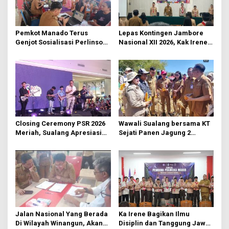
i
p
o
Pemkot Manado Terus
Lepas Kontingen Jambore
s
Genjot Sosialisasi Perlinsos
Nasional XII 2026, Kak Irene:
Digital
Selalu Kompak dan Jaga
Kesehatan
Closing Ceremony PSR 2026
Wawali Sualang bersama KT
Meriah, Sualang Apresiasi
Sejati Panen Jagung 2
Keterlibatan 10 Ribu Remaja
Hektare di Paniki Bawah
GMIM
Jalan Nasional Yang Berada
Ka Irene Bagikan Ilmu
Di Wilayah Winangun, Akan
Disiplin dan Tanggung Jawab