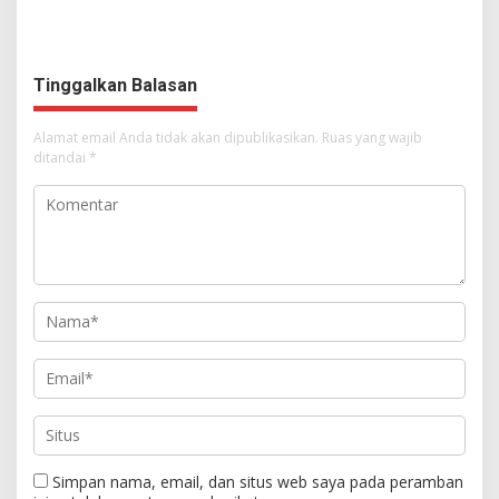
Segera Diperbaiki Oleh BPJN
di KMD Kwartir Cabang
Manado
Tinggalkan Balasan
Alamat email Anda tidak akan dipublikasikan.
Ruas yang wajib
ditandai
*
Simpan nama, email, dan situs web saya pada peramban