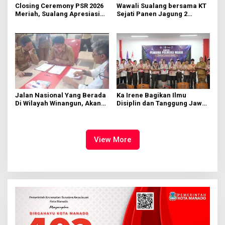
Closing Ceremony PSR 2026
Wawali Sualang bersama KT
Meriah, Sualang Apresiasi
Sejati Panen Jagung 2
Keterlibatan 10 Ribu Remaja
Hektare di Paniki Bawah
GMIM
Jalan Nasional Yang Berada
Ka Irene Bagikan Ilmu
Di Wilayah Winangun, Akan
Disiplin dan Tanggung Jawab
Segera Diperbaiki Oleh BPJN
di KMD Kwartir Cabang
Manado
View More