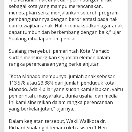
m
sebagai kota yang mampu merencanakan,
K
menetapkan serta menjalankan seluruh program
L
pembangunannya dengan berorientasi pada hak
A
dan kewajiban anak. Hal ini dimaksudkan agar anak
d
i
dapat tumbuh dan berkembang dengan baik,” ujar
K
Sualang dihadapan tim penilai.
o
t
Sualang menyebut, pemerintah Kota Manado
a
sudah mensinergikan sejumlah elemen dalam
M
a
rangka perencanaan yang berkelanjutan.
n
a
“Kota Manado mempunyai jumlah anak sebesar
d
113.578 atau 23,38% dari jumlah penduduk kota
o
Manado. Ada 4 pilar yang sudah kami siapkan, yaitu
pemerintah, masyarakat, dunia usaha, dan media.
Ini kami sinergikan dalam rangka perencanaan
yang berkelanjutan,” ujarnya.
Dalam kegiatan tersebut, Wakil Walikota dr.
Richard Sualang ditemani oleh asisten 1 Heri