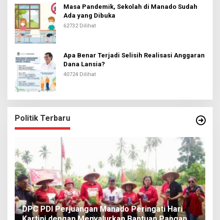
Masa Pandemik, Sekolah di Manado Sudah
Ada yang Dibuka
62732 Dilihat
Apa Benar Terjadi Selisih Realisasi Anggaran
Dana Lansia?
40724 Dilihat
Politik Terbaru
I
DPC PDI Perjuangan Manado Peringati Hari
T
Kartini dengan Menyalurkan Bantuan Pangan