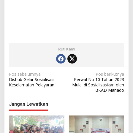
Ikuti Kami
N
Pos sebelumnya
Pos berikutnya
Dishub Gelar Sosialisasi
Perwal No 10 Tahun 2023
a
Keselamatan Pelayaran
Mulai di Sosialisasikan oleh
BKAD Manado
v
i
Jangan Lewatkan
g
a
s