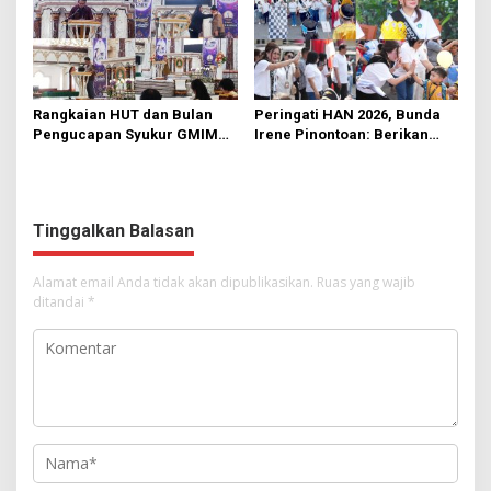
Rangkaian HUT dan Bulan
Peringati HAN 2026, Bunda
Pengucapan Syukur GMIM
Irene Pinontoan: Berikan
Syalom Karombasan
Ruang Bagi Anak untuk
Dimulai, Pandelaki:
Tampil Percaya Diri
Kemuliaan Hanya Bagi
Tuhan Yesus
Tinggalkan Balasan
Alamat email Anda tidak akan dipublikasikan.
Ruas yang wajib
ditandai
*