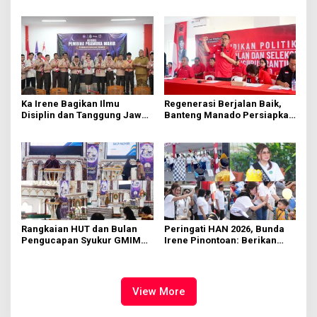
Hektare di Paniki Bawah
Segera Diperbaiki Oleh BPJN
Ka Irene Bagikan Ilmu
Regenerasi Berjalan Baik,
Disiplin dan Tanggung Jawab
Banteng Manado Persiapkan
di KMD Kwartir Cabang
562 Kader Turun ke Akar
Manado
Rumput
Rangkaian HUT dan Bulan
Peringati HAN 2026, Bunda
Pengucapan Syukur GMIM
Irene Pinontoan: Berikan
Syalom Karombasan
Ruang Bagi Anak untuk
Dimulai, Pandelaki:
Tampil Percaya Diri
Kemuliaan Hanya Bagi
Tuhan Yesus
View More