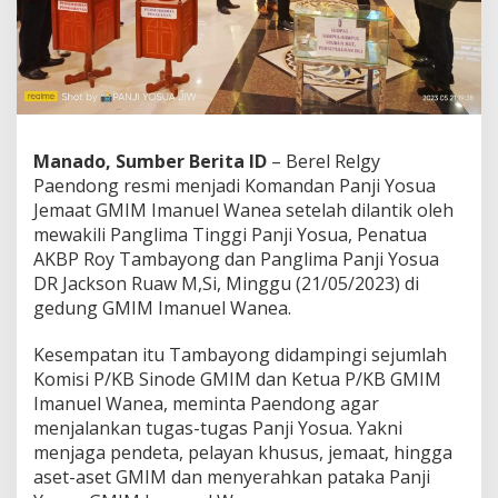
l
W
a
n
e
a
R
e
Manado, Sumber Berita ID
– Berel Relgy
s
Paendong resmi menjadi Komandan Panji Yosua
m
Jemaat GMIM Imanuel Wanea setelah dilantik oleh
i
mewakili Panglima Tinggi Panji Yosua, Penatua
D
i
AKBP Roy Tambayong dan Panglima Panji Yosua
l
DR Jackson Ruaw M,Si, Minggu (21/05/2023) di
a
gedung GMIM Imanuel Wanea.
n
t
Kesempatan itu Tambayong didampingi sejumlah
i
k
Komisi P/KB Sinode GMIM dan Ketua P/KB GMIM
Imanuel Wanea, meminta Paendong agar
menjalankan tugas-tugas Panji Yosua. Yakni
menjaga pendeta, pelayan khusus, jemaat, hingga
aset-aset GMIM dan menyerahkan pataka Panji