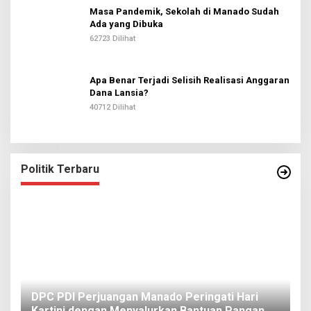
Masa Pandemik, Sekolah di Manado Sudah
Ada yang Dibuka
62723 Dilihat
Apa Benar Terjadi Selisih Realisasi Anggaran
Dana Lansia?
40712 Dilihat
Politik Terbaru
I
DPC PDI Perjuangan Manado Peringati Hari
T
Kartini dengan Menyalurkan Bantuan Pangan