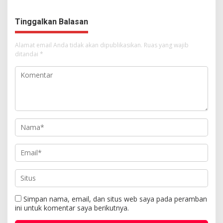
Kemuliaan Hanya Bagi
Tuhan Yesus
Tinggalkan Balasan
Alamat email Anda tidak akan dipublikasikan.
Ruas yang wajib
ditandai
*
Simpan nama, email, dan situs web saya pada peramban
ini untuk komentar saya berikutnya.