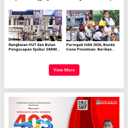
di KMD Kwartir Cabang
562 Kader Turun ke Akar
Manado
Rumput
Rangkaian HUT dan Bulan
Peringati HAN 2026, Bunda
Pengucapan Syukur GMIM
Irene Pinontoan: Berikan
Syalom Karombasan
Ruang Bagi Anak untuk
Dimulai, Pandelaki:
Tampil Percaya Diri
Kemuliaan Hanya Bagi
Tuhan Yesus
View More