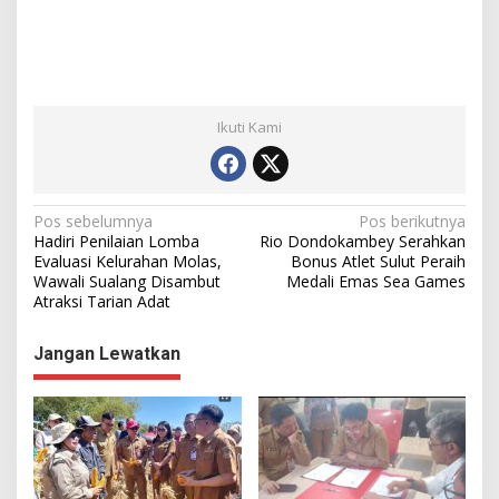
Ikuti Kami
N
Pos sebelumnya
Pos berikutnya
Hadiri Penilaian Lomba
Rio Dondokambey Serahkan
a
Evaluasi Kelurahan Molas,
Bonus Atlet Sulut Peraih
Wawali Sualang Disambut
Medali Emas Sea Games
v
Atraksi Tarian Adat
i
g
Jangan Lewatkan
a
s
i
p