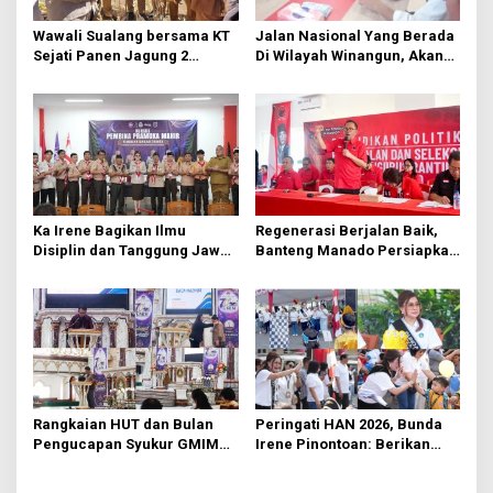
o
s
Wawali Sualang bersama KT
Jalan Nasional Yang Berada
Sejati Panen Jagung 2
Di Wilayah Winangun, Akan
Hektare di Paniki Bawah
Segera Diperbaiki Oleh BPJN
Ka Irene Bagikan Ilmu
Regenerasi Berjalan Baik,
Disiplin dan Tanggung Jawab
Banteng Manado Persiapkan
di KMD Kwartir Cabang
562 Kader Turun ke Akar
Manado
Rumput
Rangkaian HUT dan Bulan
Peringati HAN 2026, Bunda
Pengucapan Syukur GMIM
Irene Pinontoan: Berikan
Syalom Karombasan
Ruang Bagi Anak untuk
Dimulai, Pandelaki:
Tampil Percaya Diri