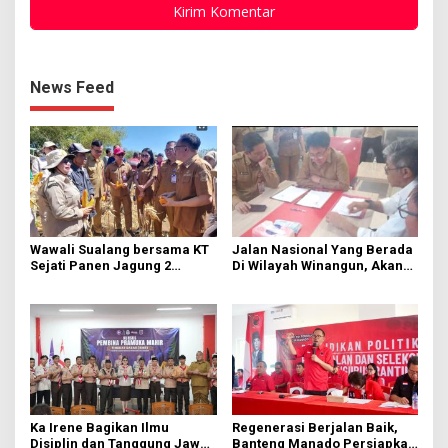
News Feed
Wawali Sualang bersama KT
Jalan Nasional Yang Berada
Sejati Panen Jagung 2
Di Wilayah Winangun, Akan
Hektare di Paniki Bawah
Segera Diperbaiki Oleh BPJN
Ka Irene Bagikan Ilmu
Regenerasi Berjalan Baik,
Disiplin dan Tanggung Jawab
Banteng Manado Persiapkan