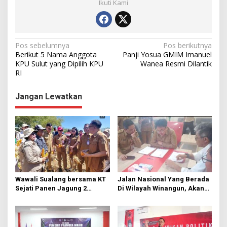
Ikuti Kami
N
Pos sebelumnya
Pos berikutnya
Berikut 5 Nama Anggota
Panji Yosua GMIM Imanuel
a
KPU Sulut yang Dipilih KPU
Wanea Resmi Dilantik
RI
v
i
Jangan Lewatkan
g
a
s
i
p
o
Wawali Sualang bersama KT
Jalan Nasional Yang Berada
s
Sejati Panen Jagung 2
Di Wilayah Winangun, Akan
Hektare di Paniki Bawah
Segera Diperbaiki Oleh BPJN