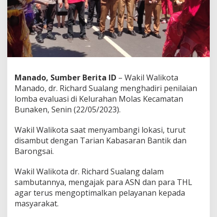
E
v
a
l
u
a
s
i
K
Manado, Sumber Berita ID
– Wakil Walikota
e
Manado, dr. Richard Sualang menghadiri penilaian
l
lomba evaluasi di Kelurahan Molas Kecamatan
u
Bunaken, Senin (22/05/2023).
r
a
h
Wakil Walikota saat menyambangi lokasi, turut
a
disambut dengan Tarian Kabasaran Bantik dan
n
Barongsai.
M
o
Wakil Walikota dr. Richard Sualang dalam
l
a
sambutannya, mengajak para ASN dan para THL
s
agar terus mengoptimalkan pelayanan kepada
,
masyarakat.
W
a