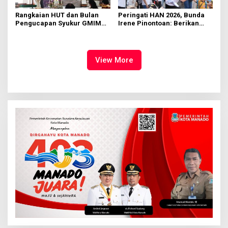
Rangkaian HUT dan Bulan
Peringati HAN 2026, Bunda
Pengucapan Syukur GMIM
Irene Pinontoan: Berikan
Syalom Karombasan
Ruang Bagi Anak untuk
Dimulai, Pandelaki:
Tampil Percaya Diri
Kemuliaan Hanya Bagi
Tuhan Yesus
View More