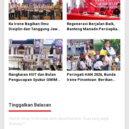
Ka Irene Bagikan Ilmu
Regenerasi Berjalan Baik,
Disiplin dan Tanggung Jawab
Banteng Manado Persiapkan
di KMD Kwartir Cabang
562 Kader Turun ke Akar
Manado
Rumput
Rangkaian HUT dan Bulan
Peringati HAN 2026, Bunda
Pengucapan Syukur GMIM
Irene Pinontoan: Berikan
Syalom Karombasan
Ruang Bagi Anak untuk
Dimulai, Pandelaki:
Tampil Percaya Diri
Kemuliaan Hanya Bagi
Tuhan Yesus
Tinggalkan Balasan
Alamat email Anda tidak akan dipublikasikan.
Ruas yang wajib
ditandai
*