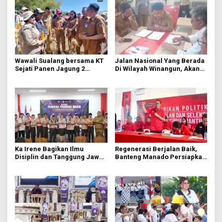
Wawali Sualang bersama KT
Jalan Nasional Yang Berada
Sejati Panen Jagung 2
Di Wilayah Winangun, Akan
Hektare di Paniki Bawah
Segera Diperbaiki Oleh BPJN
Ka Irene Bagikan Ilmu
Regenerasi Berjalan Baik,
Disiplin dan Tanggung Jawab
Banteng Manado Persiapkan
di KMD Kwartir Cabang
562 Kader Turun ke Akar
Manado
Rumput