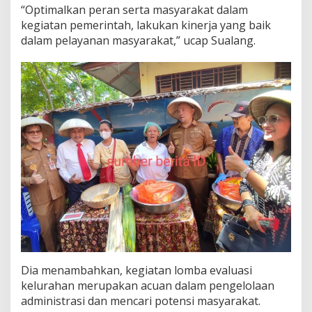
“Optimalkan peran serta masyarakat dalam
w
a
kegiatan pemerintah, lakukan kinerja yang baik
l
dalam pelayanan masyarakat,” ucap Sualang.
i
S
u
a
l
a
n
g
D
i
s
a
m
b
u
t
A
t
Dia menambahkan, kegiatan lomba evaluasi
r
kelurahan merupakan acuan dalam pengelolaan
a
k
administrasi dan mencari potensi masyarakat.
s