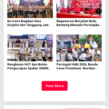
Ka Irene Bagikan Ilmu
Regenerasi Berjalan Baik,
Disiplin dan Tanggung Jawab
Banteng Manado Persiapkan
di KMD Kwartir Cabang
562 Kader Turun ke Akar
Manado
Rumput
Rangkaian HUT dan Bulan
Peringati HAN 2026, Bunda
Pengucapan Syukur GMIM
Irene Pinontoan: Berikan
Syalom Karombasan
Ruang Bagi Anak untuk
Dimulai, Pandelaki:
Tampil Percaya Diri
Kemuliaan Hanya Bagi
Tuhan Yesus
View More