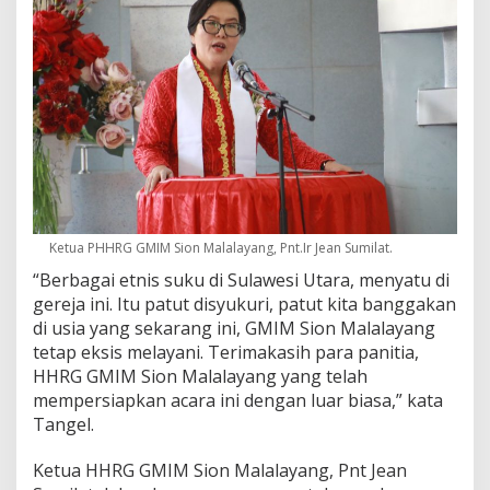
g
M
e
r
i
a
h
Ketua PHHRG GMIM Sion Malalayang, Pnt.Ir Jean Sumilat.
“Berbagai etnis suku di Sulawesi Utara, menyatu di
gereja ini. Itu patut disyukuri, patut kita banggakan
di usia yang sekarang ini, GMIM Sion Malalayang
tetap eksis melayani. Terimakasih para panitia,
HHRG GMIM Sion Malalayang yang telah
mempersiapkan acara ini dengan luar biasa,” kata
Tangel.
Ketua HHRG GMIM Sion Malalayang, Pnt Jean