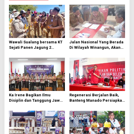
a
s
i
p
o
s
Wawali Sualang bersama KT
Jalan Nasional Yang Berada
Sejati Panen Jagung 2
Di Wilayah Winangun, Akan
Hektare di Paniki Bawah
Segera Diperbaiki Oleh BPJN
Ka Irene Bagikan Ilmu
Regenerasi Berjalan Baik,
Disiplin dan Tanggung Jawab
Banteng Manado Persiapkan
di KMD Kwartir Cabang
562 Kader Turun ke Akar
Manado
Rumput