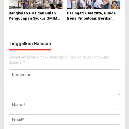
Rangkaian HUT dan Bulan
Peringati HAN 2026, Bunda
Pengucapan Syukur GMIM
Irene Pinontoan: Berikan
Syalom Karombasan
Ruang Bagi Anak untuk
Dimulai, Pandelaki:
Tampil Percaya Diri
Kemuliaan Hanya Bagi
Tuhan Yesus
Tinggalkan Balasan
Alamat email Anda tidak akan dipublikasikan.
Ruas yang wajib
ditandai
*