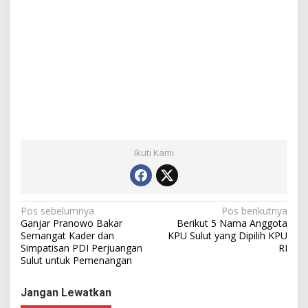
Ikuti Kami
N
Pos sebelumnya
Pos berikutnya
Ganjar Pranowo Bakar
Berikut 5 Nama Anggota
a
Semangat Kader dan
KPU Sulut yang Dipilih KPU
Simpatisan PDI Perjuangan
RI
v
Sulut untuk Pemenangan
i
g
Jangan Lewatkan