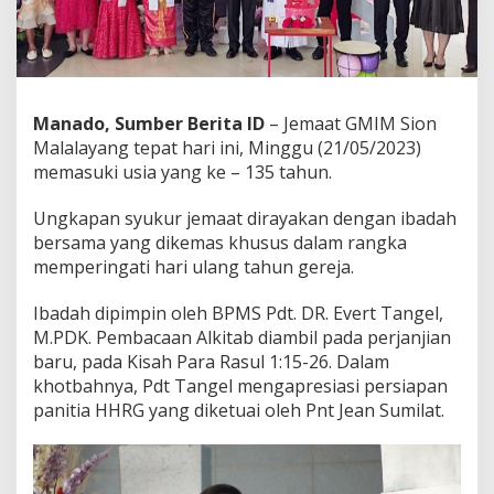
a
l
a
l
a
y
Manado, Sumber Berita ID
– Jemaat GMIM Sion
a
Malalayang tepat hari ini, Minggu (21/05/2023)
n
memasuki usia yang ke – 135 tahun.
g
k
e
Ungkapan syukur jemaat dirayakan dengan ibadah
-
bersama yang dikemas khusus dalam rangka
1
memperingati hari ulang tahun gereja.
3
5
B
Ibadah dipimpin oleh BPMS Pdt. DR. Evert Tangel,
e
M.PDK. Pembacaan Alkitab diambil pada perjanjian
r
baru, pada Kisah Para Rasul 1:15-26. Dalam
l
khotbahnya, Pdt Tangel mengapresiasi persiapan
a
panitia HHRG yang diketuai oleh Pnt Jean Sumilat.
n
g
s
u
n