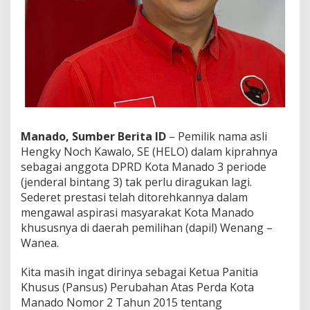
i
3
P
e
r
i
o
d
e
,
S
Manado, Sumber Berita ID
– Pemilik nama asli
u
Hengky Noch Kawalo, SE (HELO) dalam kiprahnya
k
sebagai anggota DPRD Kota Manado 3 periode
s
(jenderal bintang 3) tak perlu diragukan lagi.
e
s
Sederet prestasi telah ditorehkannya dalam
o
mengawal aspirasi masyarakat Kota Manado
r
khususnya di daerah pemilihan (dapil) Wenang –
P
Wanea.
e
r
d
Kita masih ingat dirinya sebagai Ketua Panitia
a
Khusus (Pansus) Perubahan Atas Perda Kota
P
Manado Nomor 2 Tahun 2015 tentang
a