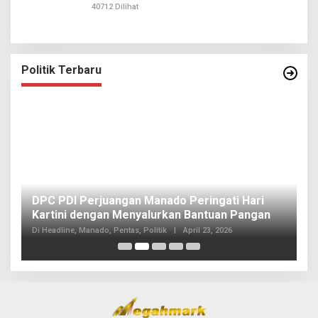
40712 Dilihat
Politik Terbaru
I
DPC PDI Perjuangan Manado Peringati Hari
T
Kartini dengan Menyalurkan Bantuan Pangan
I
Di
Di Headline, Manado, Pentas, Politik
|
April 23, 2026
20