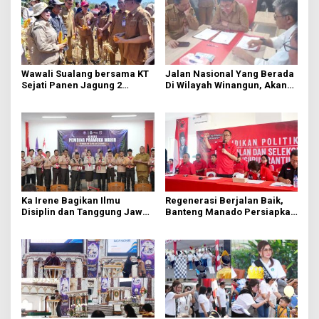
Wawali Sualang bersama KT
Jalan Nasional Yang Berada
Sejati Panen Jagung 2
Di Wilayah Winangun, Akan
Hektare di Paniki Bawah
Segera Diperbaiki Oleh BPJN
Ka Irene Bagikan Ilmu
Regenerasi Berjalan Baik,
Disiplin dan Tanggung Jawab
Banteng Manado Persiapkan
di KMD Kwartir Cabang
562 Kader Turun ke Akar
Manado
Rumput