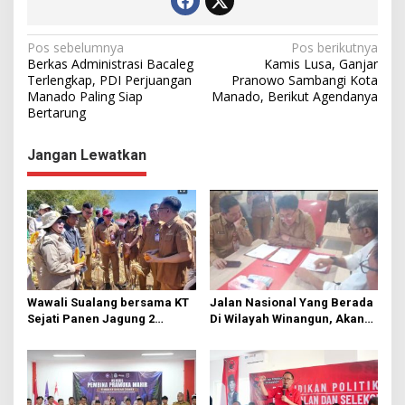
N
Pos sebelumnya
Pos berikutnya
Berkas Administrasi Bacaleg
Kamis Lusa, Ganjar
a
Terlengkap, PDI Perjuangan
Pranowo Sambangi Kota
Manado Paling Siap
Manado, Berikut Agendanya
v
Bertarung
i
g
Jangan Lewatkan
a
s
i
p
o
s
Wawali Sualang bersama KT
Jalan Nasional Yang Berada
Sejati Panen Jagung 2
Di Wilayah Winangun, Akan
Hektare di Paniki Bawah
Segera Diperbaiki Oleh BPJN