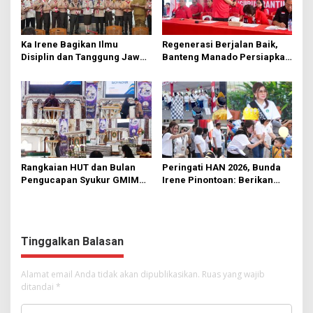
Ka Irene Bagikan Ilmu
Regenerasi Berjalan Baik,
Disiplin dan Tanggung Jawab
Banteng Manado Persiapkan
di KMD Kwartir Cabang
562 Kader Turun ke Akar
Manado
Rumput
Rangkaian HUT dan Bulan
Peringati HAN 2026, Bunda
Pengucapan Syukur GMIM
Irene Pinontoan: Berikan
Syalom Karombasan
Ruang Bagi Anak untuk
Dimulai, Pandelaki:
Tampil Percaya Diri
Kemuliaan Hanya Bagi
Tuhan Yesus
Tinggalkan Balasan
Alamat email Anda tidak akan dipublikasikan.
Ruas yang wajib
ditandai
*