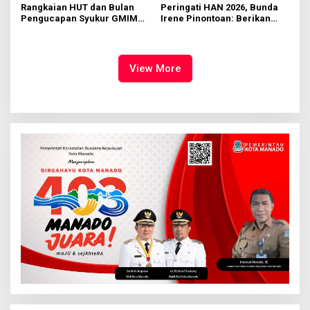
Rangkaian HUT dan Bulan
Peringati HAN 2026, Bunda
Pengucapan Syukur GMIM
Irene Pinontoan: Berikan
Syalom Karombasan
Ruang Bagi Anak untuk
Dimulai, Pandelaki:
Tampil Percaya Diri
Kemuliaan Hanya Bagi
Tuhan Yesus
View More