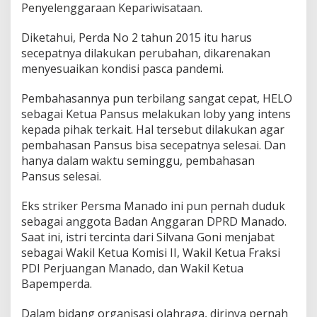
Penyelenggaraan Kepariwisataan.
r
i
w
Diketahui, Perda No 2 tahun 2015 itu harus
i
secepatnya dilakukan perubahan, dikarenakan
s
menyesuaikan kondisi pasca pandemi.
a
t
Pembahasannya pun terbilang sangat cepat, HELO
a
sebagai Ketua Pansus melakukan loby yang intens
kepada pihak terkait. Hal tersebut dilakukan agar
pembahasan Pansus bisa secepatnya selesai. Dan
hanya dalam waktu seminggu, pembahasan
Pansus selesai.
Eks striker Persma Manado ini pun pernah duduk
sebagai anggota Badan Anggaran DPRD Manado.
Saat ini, istri tercinta dari Silvana Goni menjabat
sebagai Wakil Ketua Komisi II, Wakil Ketua Fraksi
PDI Perjuangan Manado, dan Wakil Ketua
Bapemperda.
Dalam bidang organisasi olahraga, dirinya pernah