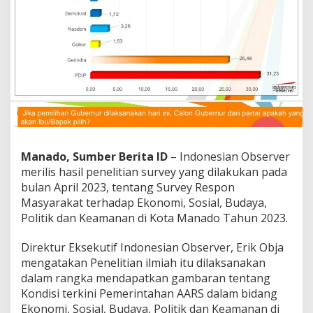
n
O
b
s
e
r
v
e
r
:
P
D
Manado, Sumber Berita ID
– Indonesian Observer
I
merilis hasil penelitian survey yang dilakukan pada
P
e
bulan April 2023, tentang Survey Respon
r
Masyarakat terhadap Ekonomi, Sosial, Budaya,
j
Politik dan Keamanan di Kota Manado Tahun 2023.
u
a
Direktur Eksekutif Indonesian Observer, Erik Obja
n
g
mengatakan Penelitian ilmiah itu dilaksanakan
a
dalam rangka mendapatkan gambaran tentang
n
Kondisi terkini Pemerintahan AARS dalam bidang
M
Ekonomi, Sosial, Budaya, Politik dan Keamanan di
a