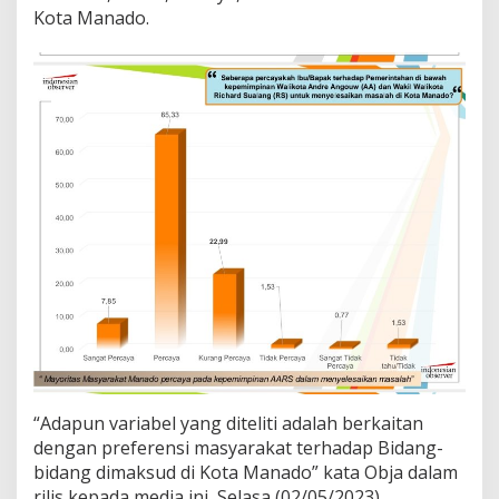
s
Kota Manado.
i
h
P
e
r
k
a
s
a
d
i
M
a
n
a
d
o
“Adapun variabel yang diteliti adalah berkaitan
dengan preferensi masyarakat terhadap Bidang-
bidang dimaksud di Kota Manado” kata Obja dalam
rilis kepada media ini, Selasa (02/05/2023).