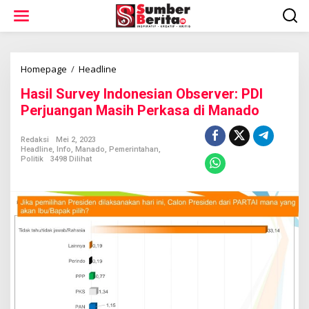
L
e
w
a
t
i
Homepage
/
Headline
H
k
a
Hasil Survey Indonesian Observer: PDI
e
s
k
i
Perjuangan Masih Perkasa di Manado
o
l
n
S
Redaksi
Mei 2, 2023
t
u
Headline
,
Info
,
Manado
,
Pemerintahan
,
e
r
Politik
3498 Dilihat
n
v
e
y
I
n
d
o
n
e
s
i
a