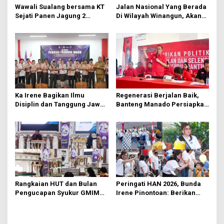
s
Wawali Sualang bersama KT
Jalan Nasional Yang Berada
Sejati Panen Jagung 2
Di Wilayah Winangun, Akan
Hektare di Paniki Bawah
Segera Diperbaiki Oleh BPJN
Ka Irene Bagikan Ilmu
Regenerasi Berjalan Baik,
Disiplin dan Tanggung Jawab
Banteng Manado Persiapkan
di KMD Kwartir Cabang
562 Kader Turun ke Akar
Manado
Rumput
Rangkaian HUT dan Bulan
Peringati HAN 2026, Bunda
Pengucapan Syukur GMIM
Irene Pinontoan: Berikan
Syalom Karombasan
Ruang Bagi Anak untuk
Dimulai, Pandelaki:
Tampil Percaya Diri
Kemuliaan Hanya Bagi