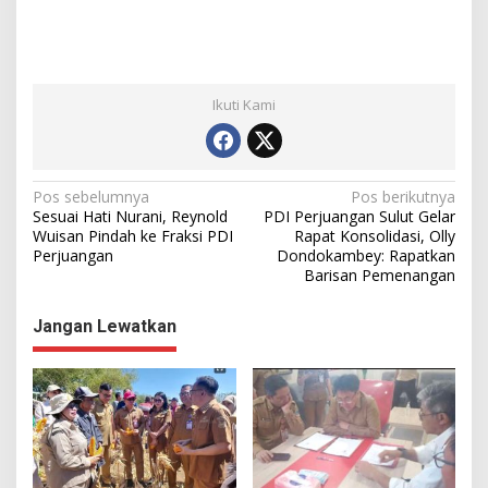
Ikuti Kami
N
Pos sebelumnya
Pos berikutnya
Sesuai Hati Nurani, Reynold
PDI Perjuangan Sulut Gelar
a
Wuisan Pindah ke Fraksi PDI
Rapat Konsolidasi, Olly
Perjuangan
Dondokambey: Rapatkan
v
Barisan Pemenangan
i
g
Jangan Lewatkan
a
s
i
p
o