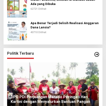
Ada yang Dibuka
62721 Dilihat
Apa Benar Terjadi Selisih Realisasi Anggaran
Dana Lansia?
40710 Dilihat
Politik Terbaru
I
DPC PDI Perjuangan Manado Peringati Hari
T
Kartini dengan Menyalurkan Bantuan Pangan
I
Di