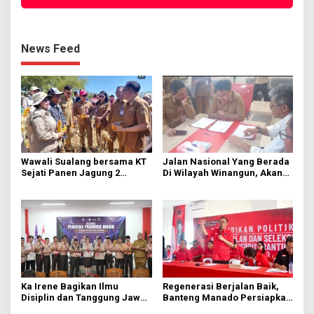
News Feed
Wawali Sualang bersama KT
Jalan Nasional Yang Berada
Sejati Panen Jagung 2
Di Wilayah Winangun, Akan
Hektare di Paniki Bawah
Segera Diperbaiki Oleh BPJN
Ka Irene Bagikan Ilmu
Regenerasi Berjalan Baik,
Disiplin dan Tanggung Jawab
Banteng Manado Persiapkan
di KMD Kwartir Cabang
562 Kader Turun ke Akar