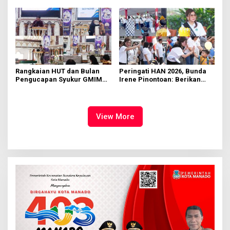
Manado
Rumput
Rangkaian HUT dan Bulan
Peringati HAN 2026, Bunda
Pengucapan Syukur GMIM
Irene Pinontoan: Berikan
Syalom Karombasan
Ruang Bagi Anak untuk
Dimulai, Pandelaki:
Tampil Percaya Diri
Kemuliaan Hanya Bagi
Tuhan Yesus
View More