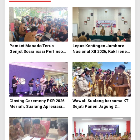
a
s
i
p
o
s
Pemkot Manado Terus
Lepas Kontingen Jambore
Genjot Sosialisasi Perlinsos
Nasional XII 2026, Kak Irene:
Digital
Selalu Kompak dan Jaga
Kesehatan
Closing Ceremony PSR 2026
Wawali Sualang bersama KT
Meriah, Sualang Apresiasi
Sejati Panen Jagung 2
Keterlibatan 10 Ribu Remaja
Hektare di Paniki Bawah
GMIM