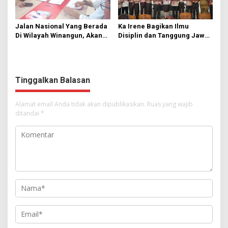
Jalan Nasional Yang Berada
Ka Irene Bagikan Ilmu
Di Wilayah Winangun, Akan
Disiplin dan Tanggung Jawab
Segera Diperbaiki Oleh BPJN
di KMD Kwartir Cabang
Manado
Tinggalkan Balasan
Alamat email Anda tidak akan dipublikasikan.
Ruas yang wajib
ditandai
*