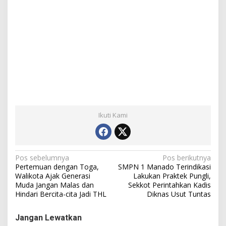
Ikuti Kami
N
Pos sebelumnya
Pos berikutnya
Pertemuan dengan Toga,
SMPN 1 Manado Terindikasi
a
Walikota Ajak Generasi
Lakukan Praktek Pungli,
Muda Jangan Malas dan
Sekkot Perintahkan Kadis
v
Hindari Bercita-cita Jadi THL
Diknas Usut Tuntas
i
g
Jangan Lewatkan