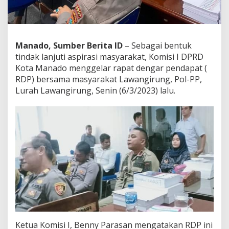
o
G
e
l
a
Manado, Sumber Berita ID
– Sebagai bentuk
r
tindak lanjuti aspirasi masyarakat, Komisi I DPRD
R
Kota Manado menggelar rapat dengar pendapat (
D
RDP) bersama masyarakat Lawangirung, Pol-PP,
P
d
Lurah Lawangirung, Senin (6/3/2023) lalu.
e
n
g
a
n
W
a
r
g
a
L
a
w
a
Ketua Komisi I, Benny Parasan mengatakan RDP ini
n