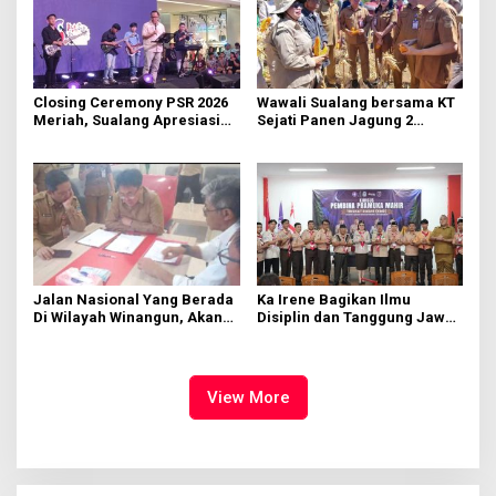
Closing Ceremony PSR 2026
Wawali Sualang bersama KT
Meriah, Sualang Apresiasi
Sejati Panen Jagung 2
Keterlibatan 10 Ribu Remaja
Hektare di Paniki Bawah
GMIM
Jalan Nasional Yang Berada
Ka Irene Bagikan Ilmu
Di Wilayah Winangun, Akan
Disiplin dan Tanggung Jawab
Segera Diperbaiki Oleh BPJN
di KMD Kwartir Cabang
Manado
View More