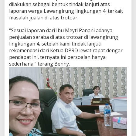
dilakukan sebagai bentuk tindak lanjuti atas
g
i
laporan warga Lawangirung lingkungan 4, terkait
r
masalah jualan di atas trotoar.
u
n
“Sesuai laporan dari Ibu Meyti Panani adanya
g
penjualan saraba di atas trotoar di lawangirung
lingkungan 4, setelah kami tindak lanjuti
rekomendasi dari Ketua DPRD lewat rapat dengar
pendapat ini, ternyata ini persoalan hanya
sederhana,” terang Benny.