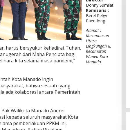
Donny Sumilat
Komisaris :
Berel Relgy
Paendong
Alamat :
Karombasan
Utara
Lingkungan II,
dan harus bersyukur kehadirat Tuhan,
Kecamatan
 anugerah dari Maha Pencipta bagi
Wanea Kota
ihara kita selama masa pandemi,”
Manado
intah Kota Manado ingin
asyarakat, bahwa sesuatu yang
 bila ada kolaborasi antara Pemerintah
a Pak Walikota Manado Andrei
i kepada seluruh masyarakat Kota
elama pemberlakuan PPKM ini,
 Manado dr. Richard Sualang.