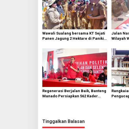
s
i
p
o
s
Wawali Sualang bersama KT Sejati
Jalan Nas
Panen Jagung 2 Hektare di Paniki
Wilayah 
Bawah
Diperbai
Regenerasi Berjalan Baik, Banteng
Rangkaia
Manado Persiapkan 562 Kader
Pengucap
Turun ke Akar Rumput
Karombas
Kemuliaa
Yesus
Tinggalkan Balasan