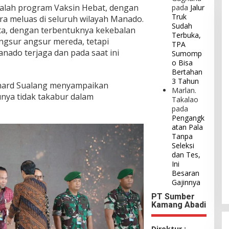
dalah program Vaksin Hebat, dengan
pada
Jalur
Truk
ra meluas di seluruh wilayah Manado.
Sudah
ata, dengan terbentuknya kekebalan
Terbuka,
gsur angsur mereda, tetapi
TPA
ado terjaga dan pada saat ini
Sumomp
o Bisa
Bertahan
3 Tahun
chard Sualang menyampaikan
Marlan.
nya tidak takabur dalam
Takalao
pada
Pengangk
atan Pala
Tanpa
Seleksi
dan Tes,
Ini
Besaran
Gajinnya
PT Sumber
Kamang Abadi
Direktur :