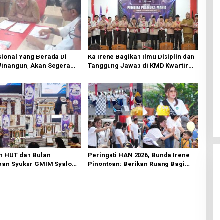
ional Yang Berada Di
Ka Irene Bagikan Ilmu Disiplin dan
Winangun, Akan Segera
Tanggung Jawab di KMD Kwartir
ki Oleh BPJN
Cabang Manado
n HUT dan Bulan
Peringati HAN 2026, Bunda Irene
an Syukur GMIM Syalom
Pinontoan: Berikan Ruang Bagi
an Dimulai, Pandelaki:
Anak untuk Tampil Percaya Diri
n Hanya Bagi Tuhan