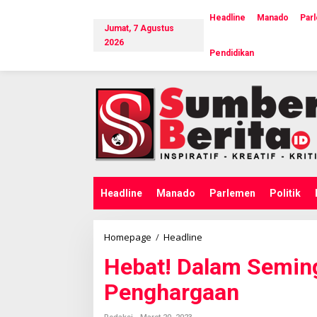
L
e
Headline
Manado
Par
Jumat, 7 Agustus
w
a
2026
Pendidikan
t
i
k
e
k
o
n
t
e
n
Headline
Manado
Parlemen
Politik
Homepage
/
Headline
H
e
Hebat! Dalam Semin
b
a
Penghargaan
t
!
D