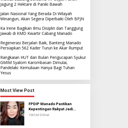
Jagung 2 Hektare di Paniki Bawah
Jalan Nasional Yang Berada Di Wilayah
Winangun, Akan Segera Diperbaiki Oleh BPJN
Ka Irene Bagikan Ilmu Disiplin dan Tanggung
Jawab di KMD Kwartir Cabang Manado
Regenerasi Berjalan Baik, Banteng Manado
Persiapkan 562 Kader Turun ke Akar Rumput
Rangkaian HUT dan Bulan Pengucapan Syukur
GMIM Syalom Karombasan Dimulai,
Pandelaki: Kemuliaan Hanya Bagi Tuhan
Yesus
Most View Post
FPDIP Manado Pastikan
Kepentingan Rakyat Jadi
Prioritas Dalam Perjuangan
106164 Dilihat