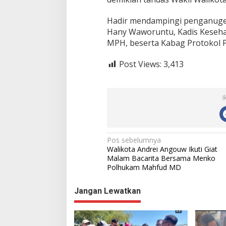
Hadir mendampingi penganuger
Hany Waworuntu, Kadis Keseha
MPH, beserta Kabag Protokol P
Post Views:
3,413
I
N
Pos sebelumnya
Walikota Andrei Angouw Ikuti Giat
a
Malam Bacarita Bersama Menko
Polhukam Mahfud MD
v
i
Jangan Lewatkan
g
a