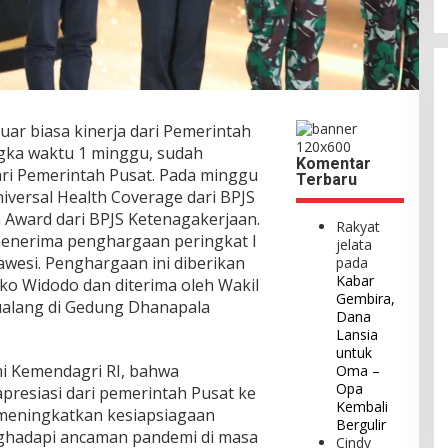
uar biasa kinerja dari Pemerintah
gka waktu 1 minggu, sudah
Komentar
ri Pemerintah Pusat. Pada minggu
Terbaru
versal Health Coverage dari BPJS
 Award dari BPJS Ketenagakerjaan.
Rakyat
 menerima penghargaan peringkat I
jelata
wesi. Penghargaan ini diberikan
pada
Kabar
oko Widodo dan diterima oleh Wakil
Gembira,
ualang di Gedung Dhanapala
Dana
Lansia
untuk
smi Kemendagri RI, bahwa
Oma –
Opa
presiasi dari pemerintah Pusat ke
Kembali
meningkatkan kesiapsiagaan
Bergulir
ghadapi ancaman pandemi di masa
Cindy