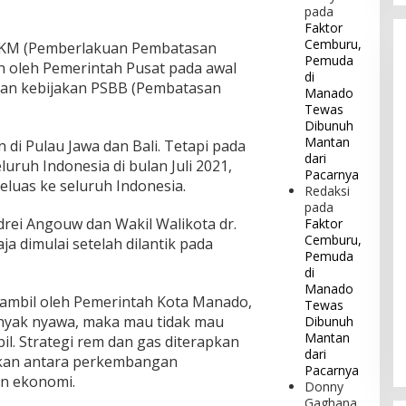
pada
Faktor
Cemburu,
 PPKM (Pemberlakuan Pembatasan
Pemuda
n oleh Pemerintah Pusat pada awal
di
kan kebijakan PSBB (Pembatasan
Manado
Tewas
Dibunuh
Mantan
 di Pulau Jawa dan Bali. Tetapi pada
dari
luruh Indonesia di bulan Juli 2021,
Pacarnya
luas ke seluruh Indonesia.
Redaksi
pada
drei Angouw dan Wakil Walikota dr.
Faktor
Cemburu,
ja dimulai setelah dilantik pada
Pemuda
di
Manado
diambil oleh Pemerintah Kota Manado,
Tewas
nyak nyawa, maka mau tidak mau
Dibunuh
Mantan
il. Strategi rem dan gas diterapkan
dari
kan antara perkembangan
Pacarnya
n ekonomi.
Donny
Gaghana