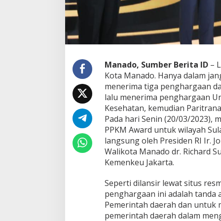
a
i
h
4
P
e
n
Manado, Sumber Berita ID
– L
g
Kota Manado. Hanya dalam jan
h
menerima tiga penghargaan da
a
lalu menerima penghargaan Uni
r
g
Kesehatan, kemudian Paritrana
a
Pada hari Senin (20/03/2023),
a
PPKM Award untuk wilayah Sula
n
langsung oleh Presiden RI Ir. J
Walikota Manado dr. Richard S
Kemenkeu Jakarta.
Seperti dilansir lewat situs re
penghargaan ini adalah tanda a
Pemerintah daerah dan untuk 
pemerintah daerah dalam men