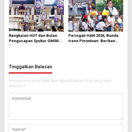
Rangkaian HUT dan Bulan
Peringati HAN 2026, Bunda
Pengucapan Syukur GMIM
Irene Pinontoan: Berikan
Syalom Karombasan
Ruang Bagi Anak untuk
Dimulai, Pandelaki:
Tampil Percaya Diri
Kemuliaan Hanya Bagi
Tuhan Yesus
Tinggalkan Balasan
Alamat email Anda tidak akan dipublikasikan.
Ruas yang wajib
ditandai
*