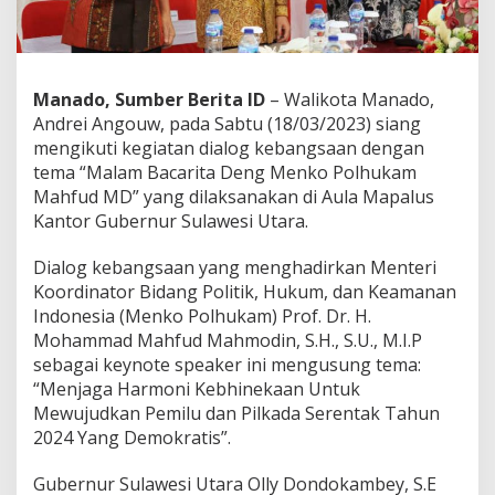
I
k
u
t
i
Manado, Sumber Berita ID
– Walikota Manado,
G
Andrei Angouw, pada Sabtu (18/03/2023) siang
i
mengikuti kegiatan dialog kebangsaan dengan
a
tema “Malam Bacarita Deng Menko Polhukam
t
M
Mahfud MD” yang dilaksanakan di Aula Mapalus
a
Kantor Gubernur Sulawesi Utara.
l
a
Dialog kebangsaan yang menghadirkan Menteri
m
Koordinator Bidang Politik, Hukum, dan Keamanan
B
a
Indonesia (Menko Polhukam) Prof. Dr. H.
c
Mohammad Mahfud Mahmodin, S.H., S.U., M.I.P
a
sebagai keynote speaker ini mengusung tema:
r
“Menjaga Harmoni Kebhinekaan Untuk
i
t
Mewujudkan Pemilu dan Pilkada Serentak Tahun
a
2024 Yang Demokratis”.
B
e
Gubernur Sulawesi Utara Olly Dondokambey, S.E
r