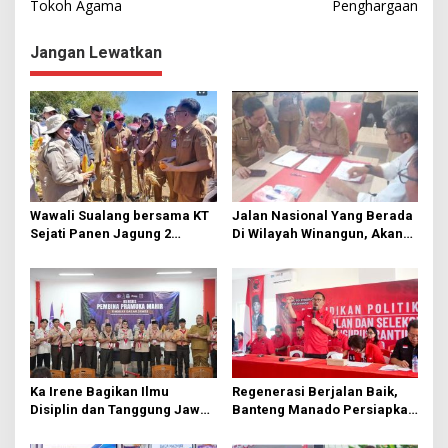
Tokoh Agama
Penghargaan
v
i
Jangan Lewatkan
g
a
s
i
p
o
Wawali Sualang bersama KT
Jalan Nasional Yang Berada
s
Sejati Panen Jagung 2
Di Wilayah Winangun, Akan
Hektare di Paniki Bawah
Segera Diperbaiki Oleh BPJN
Ka Irene Bagikan Ilmu
Regenerasi Berjalan Baik,
Disiplin dan Tanggung Jawab
Banteng Manado Persiapkan
di KMD Kwartir Cabang
562 Kader Turun ke Akar
Manado
Rumput