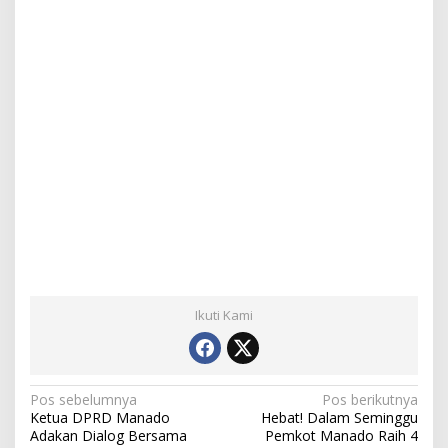
Ikuti Kami
N
Pos sebelumnya
Pos berikutnya
Ketua DPRD Manado
Hebat! Dalam Seminggu
a
Adakan Dialog Bersama
Pemkot Manado Raih 4