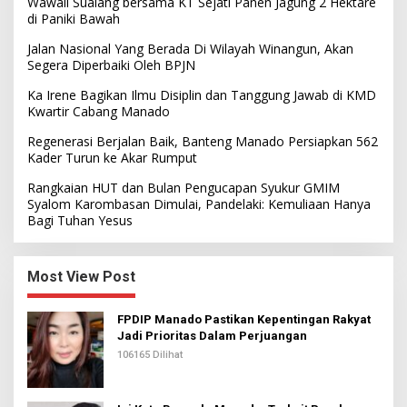
Wawali Sualang bersama KT Sejati Panen Jagung 2 Hektare
di Paniki Bawah
Jalan Nasional Yang Berada Di Wilayah Winangun, Akan
Segera Diperbaiki Oleh BPJN
Ka Irene Bagikan Ilmu Disiplin dan Tanggung Jawab di KMD
Kwartir Cabang Manado
Regenerasi Berjalan Baik, Banteng Manado Persiapkan 562
Kader Turun ke Akar Rumput
Rangkaian HUT dan Bulan Pengucapan Syukur GMIM
Syalom Karombasan Dimulai, Pandelaki: Kemuliaan Hanya
Bagi Tuhan Yesus
Most View Post
FPDIP Manado Pastikan Kepentingan Rakyat
Jadi Prioritas Dalam Perjuangan
106165 Dilihat