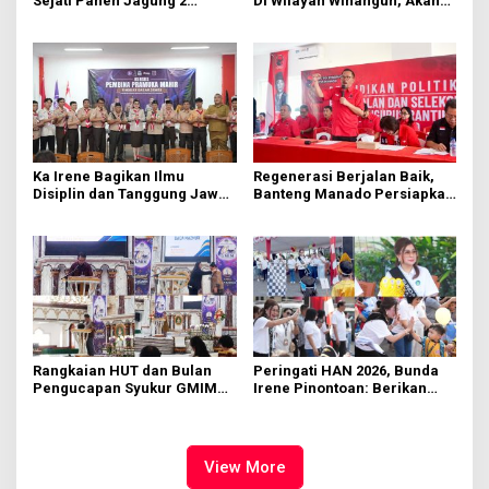
Sejati Panen Jagung 2
Di Wilayah Winangun, Akan
Hektare di Paniki Bawah
Segera Diperbaiki Oleh BPJN
Ka Irene Bagikan Ilmu
Regenerasi Berjalan Baik,
Disiplin dan Tanggung Jawab
Banteng Manado Persiapkan
di KMD Kwartir Cabang
562 Kader Turun ke Akar
Manado
Rumput
Rangkaian HUT dan Bulan
Peringati HAN 2026, Bunda
Pengucapan Syukur GMIM
Irene Pinontoan: Berikan
Syalom Karombasan
Ruang Bagi Anak untuk
Dimulai, Pandelaki:
Tampil Percaya Diri
Kemuliaan Hanya Bagi
Tuhan Yesus
View More