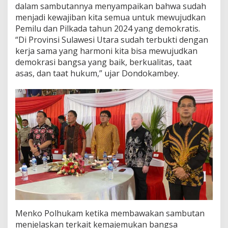
dalam sambutannya menyampaikan bahwa sudah
s
a
menjadi kewajiban kita semua untuk mewujudkan
m
Pemilu dan Pilkada tahun 2024 yang demokratis.
a
“Di Provinsi Sulawesi Utara sudah terbukti dengan
M
kerja sama yang harmoni kita bisa mewujudkan
e
demokrasi bangsa yang baik, berkualitas, taat
n
k
asas, dan taat hukum,” ujar Dondokambey.
o
P
o
l
h
u
k
a
m
M
a
h
f
u
d
Menko Polhukam ketika membawakan sambutan
M
menjelaskan terkait kemajemukan bangsa
D