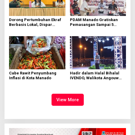
Dorong Pertumbuhan Ekraf
PDAM Manado Gratiskan
Berbasis Lokal, Dispar
Pemasangan Sampai 5
Manado Gelar Bimtek
Tahun ke Depan
Bersama Pelaku Usaha
Cabe Rawit Penyumbang
Hadir dalam Halal Bihalal
Inflasi di Kota Manado
IVENDO, Walikota Angouw
Harap Perputaran Ekonomi
di Manado Meningkat
View More