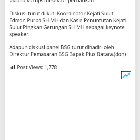
pidana korupsi di sektor perbankan.
P
e
Diskusi turut diikuti Koordinator Kejati Sulut
r
Edmon Purba SH MH dan Kasie Penuntutan Kejati
b
Sulut Pingkan Gerungan SH MH sebagai keynote
a
n
speaker.
k
a
Adapun diskusi panel BSG turut dihadiri oleh
n
Direktur Pemasaran BSG Bapak Pius Batara.(don)
Post Views:
1,778