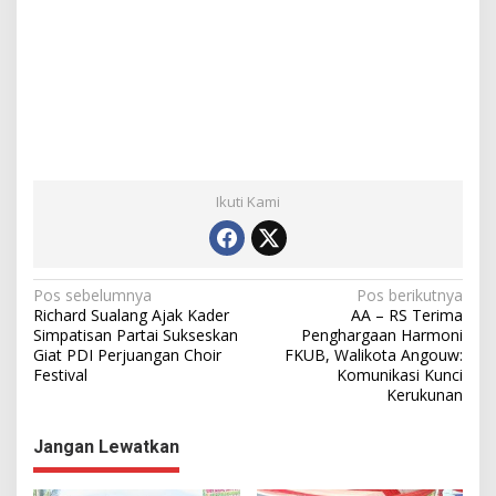
Ikuti Kami
N
Pos sebelumnya
Pos berikutnya
Richard Sualang Ajak Kader
AA – RS Terima
a
Simpatisan Partai Sukseskan
Penghargaan Harmoni
Giat PDI Perjuangan Choir
FKUB, Walikota Angouw:
v
Festival
Komunikasi Kunci
i
Kerukunan
g
Jangan Lewatkan
a
s