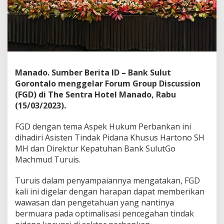
n
d
a
k
P
i
d
a
Manado. Sumber Berita ID – Bank Sulut
n
Gorontalo menggelar Forum Group Discussion
a
(FGD) di The Sentra Hotel Manado, Rabu
K
(15/03/2023).
o
r
u
FGD dengan tema Aspek Hukum Perbankan ini
p
dihadiri Asisten Tindak Pidana Khusus Hartono SH
s
MH dan Direktur Kepatuhan Bank SulutGo
i
Machmud Turuis.
d
i
S
Turuis dalam penyampaiannya mengatakan, FGD
e
kali ini digelar dengan harapan dapat memberikan
k
wawasan dan pengetahuan yang nantinya
t
bermuara pada optimalisasi pencegahan tindak
o
r