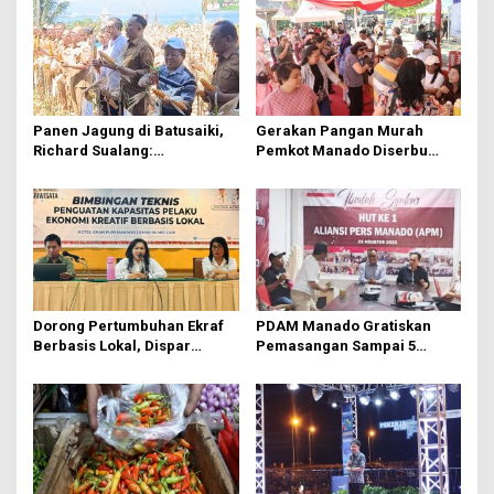
i
p
o
s
Panen Jagung di Batusaiki,
Gerakan Pangan Murah
Richard Sualang:
Pemkot Manado Diserbu
Pemerintah Selalu Support
Warga
Masyarakat yang Mau
Bertani
Dorong Pertumbuhan Ekraf
PDAM Manado Gratiskan
Berbasis Lokal, Dispar
Pemasangan Sampai 5
Manado Gelar Bimtek
Tahun ke Depan
Bersama Pelaku Usaha