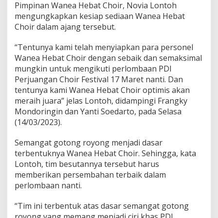
Pimpinan Wanea Hebat Choir, Novia Lontoh
j
mengungkapkan kesiap sediaan Wanea Hebat
u
a
Choir dalam ajang tersebut.
n
g
“Tentunya kami telah menyiapkan para personel
a
Wanea Hebat Choir dengan sebaik dan semaksimal
n
mungkin untuk mengikuti perlombaan PDI
C
h
Perjuangan Choir Festival 17 Maret nanti. Dan
o
tentunya kami Wanea Hebat Choir optimis akan
i
meraih juara” jelas Lontoh, didampingi Frangky
r
Mondoringin dan Yanti Soedarto, pada Selasa
F
e
(14/03/2023).
s
t
Semangat gotong royong menjadi dasar
i
terbentuknya Wanea Hebat Choir. Sehingga, kata
v
Lontoh, tim besutannya tersebut harus
a
l
memberikan persembahan terbaik dalam
perlombaan nanti.
“Tim ini terbentuk atas dasar semangat gotong
royong yang memang menjadi ciri khas PDI