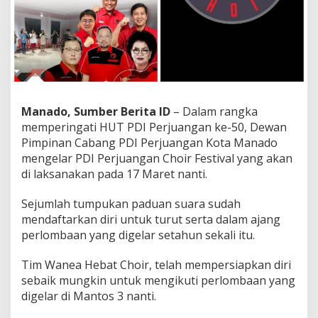
m
i
s
R
a
i
h
K
Manado, Sumber Berita ID
– Dalam rangka
e
m
memperingati HUT PDI Perjuangan ke-50, Dewan
e
Pimpinan Cabang PDI Perjuangan Kota Manado
n
mengelar PDI Perjuangan Choir Festival yang akan
a
di laksanakan pada 17 Maret nanti.
n
g
a
Sejumlah tumpukan paduan suara sudah
n
mendaftarkan diri untuk turut serta dalam ajang
d
perlombaan yang digelar setahun sekali itu.
i
P
Tim Wanea Hebat Choir, telah mempersiapkan diri
D
I
sebaik mungkin untuk mengikuti perlombaan yang
P
digelar di Mantos 3 nanti.
e
r