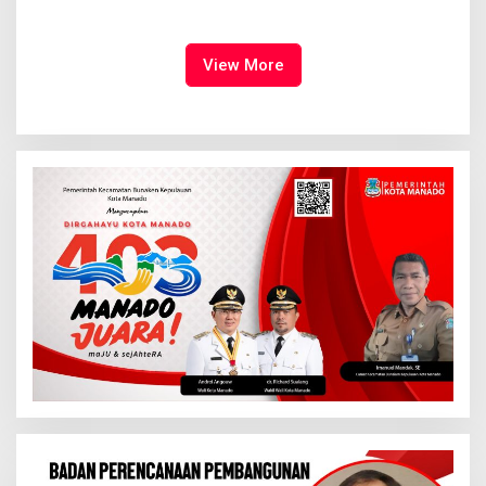
Syalom Karombasan
Ruang Bagi Anak untuk
Dimulai, Pandelaki:
Tampil Percaya Diri
Kemuliaan Hanya Bagi
Tuhan Yesus
View More