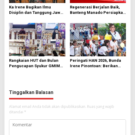
Ka Irene Bagikan Ilmu
Regenerasi Berjalan Baik,
Disiplin dan Tanggung Jawab
Banteng Manado Persiapkan
di KMD Kwartir Cabang
562 Kader Turun ke Akar
Manado
Rumput
Rangkaian HUT dan Bulan
Peringati HAN 2026, Bunda
Pengucapan Syukur GMIM
Irene Pinontoan: Berikan
Syalom Karombasan
Ruang Bagi Anak untuk
Dimulai, Pandelaki:
Tampil Percaya Diri
Kemuliaan Hanya Bagi
Tuhan Yesus
Tinggalkan Balasan
Alamat email Anda tidak akan dipublikasikan.
Ruas yang wajib
ditandai
*