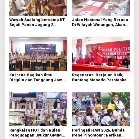
Wawali Sualang bersama KT
Jalan Nasional Yang Berada
Sejati Panen Jagung 2
Di Wilayah Winangun, Akan
Hektare di Paniki Bawah
Segera Diperbaiki Oleh BPJN
Ka Irene Bagikan Ilmu
Regenerasi Berjalan Baik,
Disiplin dan Tanggung Jawab
Banteng Manado Persiapkan
di KMD Kwartir Cabang
562 Kader Turun ke Akar
Manado
Rumput
Rangkaian HUT dan Bulan
Peringati HAN 2026, Bunda
Pengucapan Syukur GMIM
Irene Pinontoan: Berikan