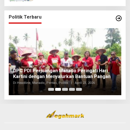
Politik Terbaru
I
DPC PDI Perjuangan Manado Peringati Hari
T
Kartini dengan Menyalurkan Bantuan Pangan
I
Di
Di Headline, Manado, Pentas, Politik
|
April 23, 2026
20