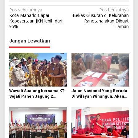
N
Pos sebelumnya
Pos berikutnya
Kota Manado Capai
Bekas Gusuran di Kelurahan
a
Kepesertaan JKN lebih dari
Ranotana akan Dibuat
95%
Taman
v
i
Jangan Lewatkan
g
a
s
i
p
o
Wawali Sualang bersama KT
Jalan Nasional Yang Berada
s
Sejati Panen Jagung 2
Di Wilayah Winangun, Akan
Hektare di Paniki Bawah
Segera Diperbaiki Oleh BPJN