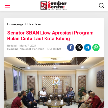
L
e
w
a
t
i
Homepage
/
Headline
S
k
e
Senator SBAN Liow Apresiasi Program
e
n
k
a
Bulan Cinta Laut Kota Bitung
o
t
n
o
Redaksi
Maret 7, 2023
t
Headline
,
Nasional
,
Parlemen
2766 Dilihat
r
e
S
n
B
A
N
L
i
o
w
A
p
r
e
s