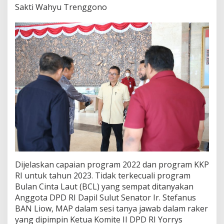
Sakti Wahyu Trenggono
K
o
t
a
B
i
t
u
n
g
Dijelaskan capaian program 2022 dan program KKP
RI untuk tahun 2023. Tidak terkecuali program
Bulan Cinta Laut (BCL) yang sempat ditanyakan
Anggota DPD RI Dapil Sulut Senator Ir. Stefanus
BAN Liow, MAP dalam sesi tanya jawab dalam raker
yang dipimpin Ketua Komite II DPD RI Yorrys