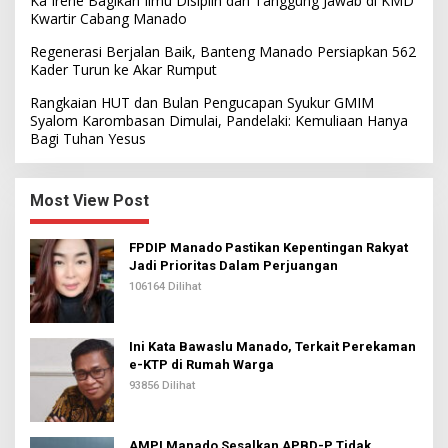
Ka Irene Bagikan Ilmu Disiplin dan Tanggung Jawab di KMD
Kwartir Cabang Manado
Regenerasi Berjalan Baik, Banteng Manado Persiapkan 562
Kader Turun ke Akar Rumput
Rangkaian HUT dan Bulan Pengucapan Syukur GMIM
Syalom Karombasan Dimulai, Pandelaki: Kemuliaan Hanya
Bagi Tuhan Yesus
Most View Post
FPDIP Manado Pastikan Kepentingan Rakyat
Jadi Prioritas Dalam Perjuangan
106164 Dilihat
Ini Kata Bawaslu Manado, Terkait Perekaman
e-KTP di Rumah Warga
93856 Dilihat
AMPI Manado Sesalkan APBD-P Tidak