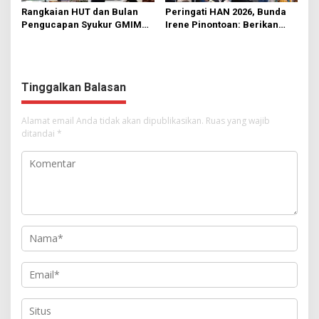
Rangkaian HUT dan Bulan
Peringati HAN 2026, Bunda
Pengucapan Syukur GMIM
Irene Pinontoan: Berikan
Syalom Karombasan
Ruang Bagi Anak untuk
Dimulai, Pandelaki:
Tampil Percaya Diri
Kemuliaan Hanya Bagi
Tuhan Yesus
Tinggalkan Balasan
Alamat email Anda tidak akan dipublikasikan.
Ruas yang wajib
ditandai
*