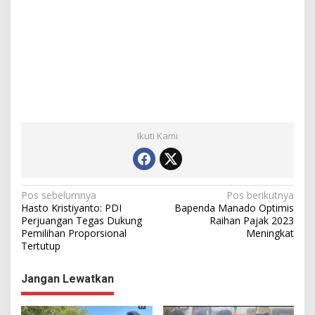
Ikuti Kami
N
Pos sebelumnya
Pos berikutnya
Hasto Kristiyanto: PDI
Bapenda Manado Optimis
a
Perjuangan Tegas Dukung
Raihan Pajak 2023
Pemilihan Proporsional
Meningkat
v
Tertutup
i
g
Jangan Lewatkan
a