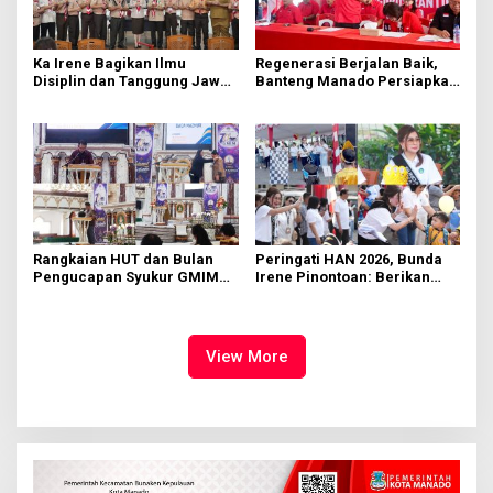
Ka Irene Bagikan Ilmu
Regenerasi Berjalan Baik,
Disiplin dan Tanggung Jawab
Banteng Manado Persiapkan
di KMD Kwartir Cabang
562 Kader Turun ke Akar
Manado
Rumput
Rangkaian HUT dan Bulan
Peringati HAN 2026, Bunda
Pengucapan Syukur GMIM
Irene Pinontoan: Berikan
Syalom Karombasan
Ruang Bagi Anak untuk
Dimulai, Pandelaki:
Tampil Percaya Diri
Kemuliaan Hanya Bagi
Tuhan Yesus
View More