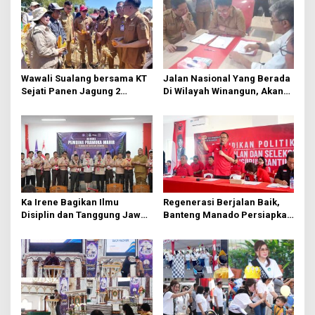
s
i
p
o
s
Wawali Sualang bersama KT
Jalan Nasional Yang Berada
Sejati Panen Jagung 2
Di Wilayah Winangun, Akan
Hektare di Paniki Bawah
Segera Diperbaiki Oleh BPJN
Ka Irene Bagikan Ilmu
Regenerasi Berjalan Baik,
Disiplin dan Tanggung Jawab
Banteng Manado Persiapkan
di KMD Kwartir Cabang
562 Kader Turun ke Akar
Manado
Rumput