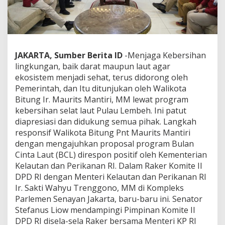
i
a
s
i
P
r
JAKARTA, Sumber Berita ID
-Menjaga Kebersihan
o
lingkungan, baik darat maupun laut agar
g
ekosistem menjadi sehat, terus didorong oleh
r
Pemerintah, dan Itu ditunjukan oleh Walikota
a
m
Bitung Ir. Maurits Mantiri, MM lewat program
B
kebersihan selat laut Pulau Lembeh. Ini patut
u
diapresiasi dan didukung semua pihak. Langkah
l
responsif Walikota Bitung Pnt Maurits Mantiri
a
n
dengan mengajuhkan proposal program Bulan
C
Cinta Laut (BCL) direspon positif oleh Kementerian
i
Kelautan dan Perikanan RI. Dalam Raker Komite II
n
DPD RI dengan Menteri Kelautan dan Perikanan RI
t
Ir. Sakti Wahyu Trenggono, MM di Kompleks
a
L
Parlemen Senayan Jakarta, baru-baru ini. Senator
a
Stefanus Liow mendampingi Pimpinan Komite II
u
DPD RI disela-sela Raker bersama Menteri KP RI
t