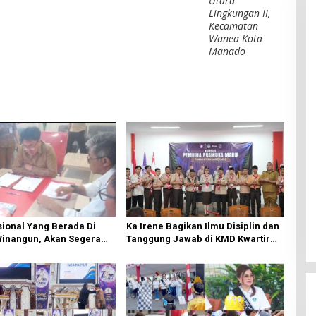
Utara
Lingkungan II,
Kecamatan
Wanea Kota
Manado
ional Yang Berada Di
Ka Irene Bagikan Ilmu Disiplin dan
Winangun, Akan Segera
Tanggung Jawab di KMD Kwartir
ki Oleh BPJN
Cabang Manado