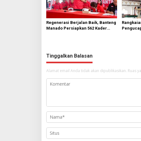
Regenerasi Berjalan Baik, Banteng
Rangkaia
Manado Persiapkan 562 Kader
Pengucap
Turun ke Akar Rumput
Karombas
Kemuliaa
Yesus
Tinggalkan Balasan
Alamat email Anda tidak akan dipublikasikan.
Ruas ya