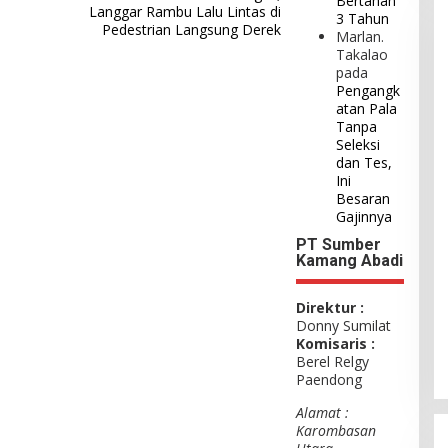
Bertahan
Langgar Rambu Lalu Lintas di
3 Tahun
Pedestrian Langsung Derek
Marlan.
Takalao
pada
Pengangk
atan Pala
Tanpa
Seleksi
dan Tes,
Ini
Besaran
Gajinnya
PT Sumber
Kamang Abadi
Direktur :
Donny Sumilat
Komisaris :
Berel Relgy
Paendong
Alamat :
Karombasan