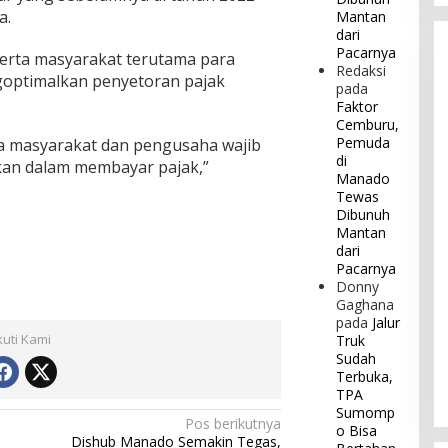
a.
Mantan
dari
Pacarnya
erta masyarakat terutama para
Redaksi
optimalkan penyetoran pajak
pada
Faktor
Cemburu,
Pemuda
ta masyarakat dan pengusaha wajib
di
kan dalam membayar pajak,”
Manado
Tewas
Dibunuh
Mantan
dari
Pacarnya
Donny
Gaghana
pada
Jalur
kuti Kami
Truk
Sudah
Terbuka,
TPA
Sumomp
Pos berikutnya
o Bisa
Dishub Manado Semakin Tegas,