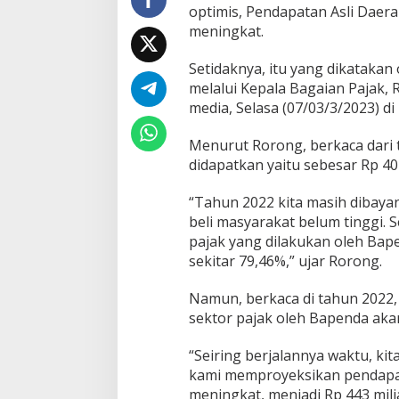
optimis, Pendapatan Asli Daera
0
meningkat.
2
3
M
Setidaknya, itu yang dikataka
e
melalui Kepala Bagaian Pajak, 
n
media, Selasa (07/03/3/2023) di
i
n
g
Menurut Rorong, berkaca dari 
k
didapatkan yaitu sebesar Rp 407
a
t
“Tahun 2022 kita masih dibaya
beli masyarakat belum tinggi. 
pajak yang dilakukan oleh Bap
sekitar 79,46%,” ujar Rorong.
Namun, berkaca di tahun 2022, d
sektor pajak oleh Bapenda aka
“Seiring berjalannya waktu, kit
kami memproyeksikan pendapata
meningkat, menjadi Rp 443 mil