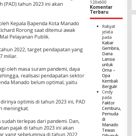
h (PAD) tahun 2023 ini akan
Komentar
Terbaru
n oleh Kepala Bapenda Kota Manado
Rakyat
Richard Rorong saat ditemui awak
jelata
 Mal Pelayanan Publik.
pada
Kabar
Gembira,
tahun 2022, target pendapatan yang
Dana
 miliar.
Lansia
untuk
ngi oleh masa suram pandemi, daya
Oma –
Sehingga, realisasi pendapatan sektor
Opa
Kembali
enda Manado belum optimal, yaitu
Bergulir
Cindy
pada
irinya optimis di tahun 2023 ini, PAD
Faktor
n meningkat.
Cemburu,
Pemuda
di
a sudah terlepas dari pandemi. Dan,
Manado
n pajak di tahun 2023 ini akan
Tewas
iar yang sebelumnya di tahun 2022
Dibunuh