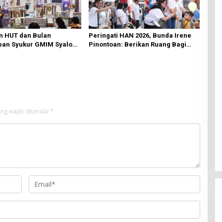
n HUT dan Bulan
Peringati HAN 2026, Bunda Irene
an Syukur GMIM Syalom
Pinontoan: Berikan Ruang Bagi
an Dimulai, Pandelaki:
Anak untuk Tampil Percaya Diri
n Hanya Bagi Tuhan
ng wajib ditandai
*