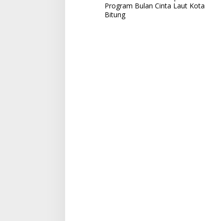
a
Program Bulan Cinta Laut Kota
Bitung
v
i
g
a
s
i
p
o
s