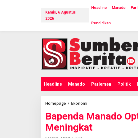
L
e
Headline
Manado
Par
Kamis, 6 Agustus
w
a
2026
Pendidikan
t
i
k
e
k
o
n
t
e
n
Headline
Manado
Parlemen
Politik
Homepage
/
Ekonomi
B
a
Bapenda Manado Opt
p
e
Meningkat
n
d
a