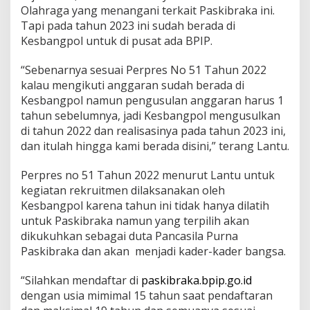
Olahraga yang menangani terkait Paskibraka ini.
k
a
Tapi pada tahun 2023 ini sudah berada di
K
Kesbangpol untuk di pusat ada BPIP.
o
t
“Sebenarnya sesuai Perpres No 51 Tahun 2022
a
kalau mengikuti anggaran sudah berada di
M
a
Kesbangpol namun pengusulan anggaran harus 1
n
tahun sebelumnya, jadi Kesbangpol mengusulkan
a
di tahun 2022 dan realisasinya pada tahun 2023 ini,
d
dan itulah hingga kami berada disini,” terang Lantu.
o
Perpres no 51 Tahun 2022 menurut Lantu untuk
kegiatan rekruitmen dilaksanakan oleh
Kesbangpol karena tahun ini tidak hanya dilatih
untuk Paskibraka namun yang terpilih akan
dikukuhkan sebagai duta Pancasila Purna
Paskibraka dan akan menjadi kader-kader bangsa.
“Silahkan mendaftar di
paskibraka.bpip.go.id
dengan usia mimimal 15 tahun saat pendaftaran