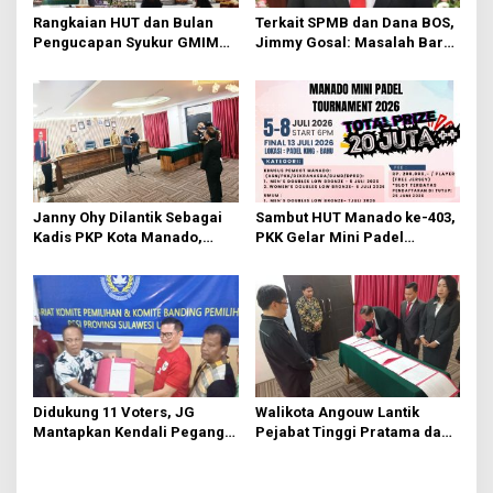
s
Rangkaian HUT dan Bulan
Terkait SPMB dan Dana BOS,
Pengucapan Syukur GMIM
Jimmy Gosal: Masalah Baru
Syalom Karombasan
Muncul Masalah Lama
Dimulai, Pandelaki:
Terulang
Kemuliaan Hanya Bagi
Tuhan Yesus
Janny Ohy Dilantik Sebagai
Sambut HUT Manado ke-403,
Kadis PKP Kota Manado,
PKK Gelar Mini Padel
Richard Sualang: Tunjukkan
Turnamen
Kinerja yang Baik
Didukung 11 Voters, JG
Walikota Angouw Lantik
Mantapkan Kendali Pegang
Pejabat Tinggi Pratama dan
PSSI Sulut
Administrator