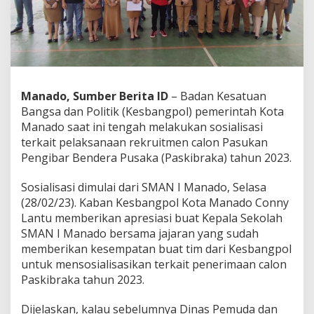
l
i
s
a
s
i
R
Manado, Sumber Berita ID
– Badan Kesatuan
e
k
Bangsa dan Politik (Kesbangpol) pemerintah Kota
r
Manado saat ini tengah melakukan sosialisasi
u
terkait pelaksanaan rekruitmen calon Pasukan
t
Pengibar Bendera Pusaka (Paskibraka) tahun 2023.
C
a
l
Sosialisasi dimulai dari SMAN I Manado, Selasa
o
(28/02/23). Kaban Kesbangpol Kota Manado Conny
n
Lantu memberikan apresiasi buat Kepala Sekolah
P
SMAN I Manado bersama jajaran yang sudah
a
memberikan kesempatan buat tim dari Kesbangpol
s
k
untuk mensosialisasikan terkait penerimaan calon
i
Paskibraka tahun 2023.
b
r
Dijelaskan, kalau sebelumnya Dinas Pemuda dan
a