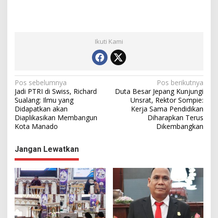
Ikuti Kami
N
Pos sebelumnya
Pos berikutnya
Jadi PTRI di Swiss, Richard
Duta Besar Jepang Kunjungi
a
Sualang: Ilmu yang
Unsrat, Rektor Sompie:
Didapatkan akan
Kerja Sama Pendidikan
v
Diaplikasikan Membangun
Diharapkan Terus
i
Kota Manado
Dikembangkan
g
Jangan Lewatkan
a
s
i
p
o