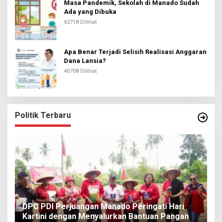
Masa Pandemik, Sekolah di Manado Sudah
Ada yang Dibuka
62718 Dilihat
Apa Benar Terjadi Selisih Realisasi Anggaran
Dana Lansia?
40708 Dilihat
Politik Terbaru
I
DPC PDI Perjuangan Manado Peringati Hari
T
Kartini dengan Menyalurkan Bantuan Pangan
I
Di