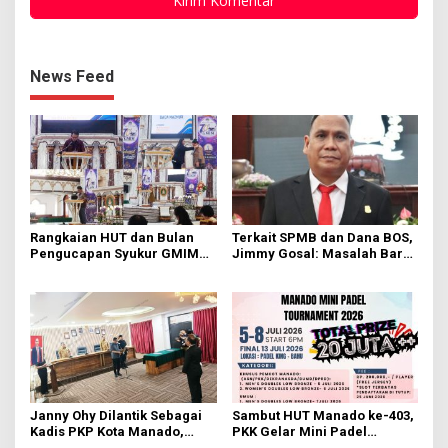
News Feed
Rangkaian HUT dan Bulan
Terkait SPMB dan Dana BOS,
Pengucapan Syukur GMIM
Jimmy Gosal: Masalah Baru
Syalom Karombasan
Muncul Masalah Lama
Dimulai, Pandelaki:
Terulang
Kemuliaan Hanya Bagi
Tuhan Yesus
Janny Ohy Dilantik Sebagai
Sambut HUT Manado ke-403,
Kadis PKP Kota Manado,
PKK Gelar Mini Padel
Richard Sualang: Tunjukkan
Turnamen