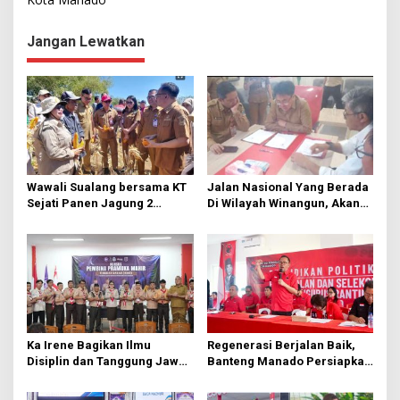
v
i
Jangan Lewatkan
g
a
s
i
p
o
Wawali Sualang bersama KT
Jalan Nasional Yang Berada
s
Sejati Panen Jagung 2
Di Wilayah Winangun, Akan
Hektare di Paniki Bawah
Segera Diperbaiki Oleh BPJN
Ka Irene Bagikan Ilmu
Regenerasi Berjalan Baik,
Disiplin dan Tanggung Jawab
Banteng Manado Persiapkan
di KMD Kwartir Cabang
562 Kader Turun ke Akar
Manado
Rumput