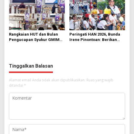
Rangkaian HUT dan Bulan
Peringati HAN 2026, Bunda
Pengucapan Syukur GMIM
Irene Pinontoan: Berikan
Syalom Karombasan
Ruang Bagi Anak untuk
Dimulai, Pandelaki:
Tampil Percaya Diri
Kemuliaan Hanya Bagi
Tuhan Yesus
Tinggalkan Balasan
Alamat email Anda tidak akan dipublikasikan.
Ruas yang wajib
ditandai
*