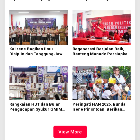
Hektare di Paniki Bawah
Segera Diperbaiki Oleh BPJN
Ka Irene Bagikan Ilmu
Regenerasi Berjalan Baik,
Disiplin dan Tanggung Jawab
Banteng Manado Persiapkan
di KMD Kwartir Cabang
562 Kader Turun ke Akar
Manado
Rumput
Rangkaian HUT dan Bulan
Peringati HAN 2026, Bunda
Pengucapan Syukur GMIM
Irene Pinontoan: Berikan
Syalom Karombasan
Ruang Bagi Anak untuk
Dimulai, Pandelaki:
Tampil Percaya Diri
Kemuliaan Hanya Bagi
Tuhan Yesus
View More