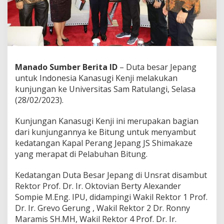
n
g
i
U
n
s
r
Manado Sumber Berita ID
– Duta besar Jepang
a
untuk Indonesia Kanasugi Kenji melakukan
t
,
kunjungan ke Universitas Sam Ratulangi, Selasa
R
(28/02/2023).
e
k
Kunjungan Kanasugi Kenji ini merupakan bagian
t
dari kunjungannya ke Bitung untuk menyambut
o
r
kedatangan Kapal Perang Jepang JS Shimakaze
S
yang merapat di Pelabuhan Bitung.
o
m
Kedatangan Duta Besar Jepang di Unsrat disambut
p
Rektor Prof. Dr. Ir. Oktovian Berty Alexander
i
e
Sompie M.Eng. IPU, didampingi Wakil Rektor 1 Prof.
:
Dr. Ir. Grevo Gerung , Wakil Rektor 2 Dr. Ronny
K
Maramis SH.MH, Wakil Rektor 4 Prof. Dr. Ir.
e