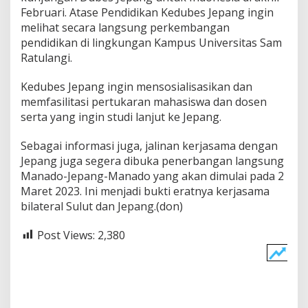
Februari. Atase Pendidikan Kedubes Jepang ingin
a
n
melihat secara langsung perkembangan
T
pendidikan di lingkungan Kampus Universitas Sam
e
Ratulangi.
r
u
Kedubes Jepang ingin mensosialisasikan dan
s
D
memfasilitasi pertukaran mahasiswa dan dosen
i
serta yang ingin studi lanjut ke Jepang.
k
e
Sebagai informasi juga, jalinan kerjasama dengan
m
Jepang juga segera dibuka penerbangan langsung
b
a
Manado-Jepang-Manado yang akan dimulai pada 2
n
Maret 2023. Ini menjadi bukti eratnya kerjasama
g
bilateral Sulut dan Jepang.(don)
k
a
Post Views:
2,380
n