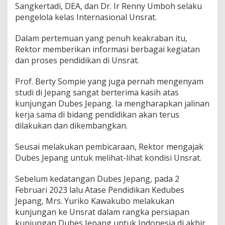
Sangkertadi, DEA, dan Dr. Ir Renny Umboh selaku
r
pengelola kelas Internasional Unsrat.
j
a
S
Dalam pertemuan yang penuh keakraban itu,
a
Rektor memberikan informasi berbagai kegiatan
m
dan proses pendidikan di Unsrat.
a
P
e
Prof. Berty Sompie yang juga pernah mengenyam
n
studi di Jepang sangat berterima kasih atas
d
kunjungan Dubes Jepang. Ia mengharapkan jalinan
i
kerja sama di bidang pendidikan akan terus
d
dilakukan dan dikembangkan.
i
k
a
Seusai melakukan pembicaraan, Rektor mengajak
n
Dubes Jepang untuk melihat-lihat kondisi Unsrat.
D
i
Sebelum kedatangan Dubes Jepang, pada 2
h
a
Februari 2023 lalu Atase Pendidikan Kedubes
r
Jepang, Mrs. Yuriko Kawakubo melakukan
a
kunjungan ke Unsrat dalam rangka persiapan
p
kunjungan Dubes Jepang untuk Indonesia di akhir
k