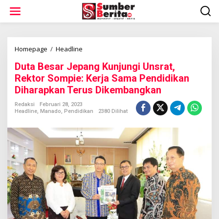
L
e
w
a
t
i
Homepage
/
Headline
D
k
u
Duta Besar Jepang Kunjungi Unsrat,
e
t
k
a
Rektor Sompie: Kerja Sama Pendidikan
o
B
Diharapkan Terus Dikembangkan
n
e
t
s
Redaksi
Februari 28, 2023
e
a
Headline
,
Manado
,
Pendidikan
2380 Dilihat
n
r
J
e
p
a
n
g
K
u
n
j
u