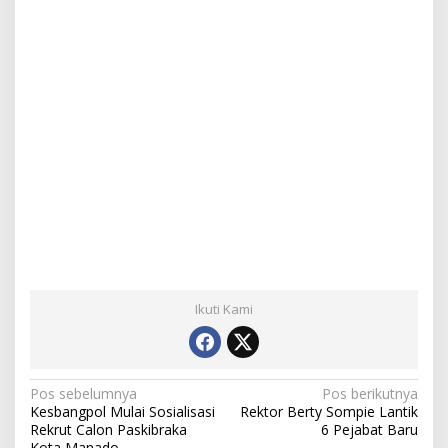
Ikuti Kami
N
Pos sebelumnya
Pos berikutnya
Kesbangpol Mulai Sosialisasi
Rektor Berty Sompie Lantik
a
Rekrut Calon Paskibraka
6 Pejabat Baru
Kota Manado