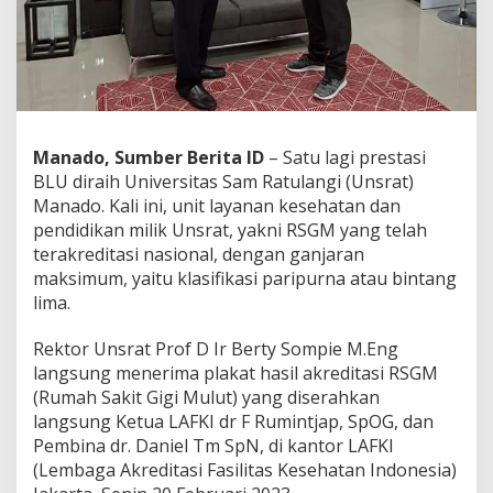
i
e
,
A
k
h
i
r
Manado, Sumber Berita ID
– Satu lagi prestasi
n
BLU diraih Universitas Sam Ratulangi (Unsrat)
y
Manado. Kali ini, unit layanan kesehatan dan
a
pendidikan milik Unsrat, yakni RSGM yang telah
R
S
terakreditasi nasional, dengan ganjaran
G
maksimum, yaitu klasifikasi paripurna atau bintang
M
lima.
T
e
Rektor Unsrat Prof D Ir Berty Sompie M.Eng
r
a
langsung menerima plakat hasil akreditasi RSGM
k
(Rumah Sakit Gigi Mulut) yang diserahkan
r
langsung Ketua LAFKI dr F Rumintjap, SpOG, dan
e
Pembina dr. Daniel Tm SpN, di kantor LAFKI
d
(Lembaga Akreditasi Fasilitas Kesehatan Indonesia)
i
t