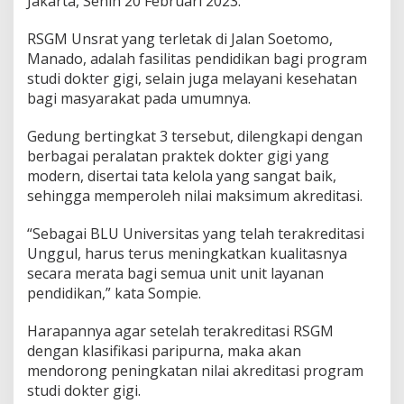
Jakarta, Senin 20 Februari 2023.
a
s
RSGM Unsrat yang terletak di Jalan Soetomo,
i
Manado, adalah fasilitas pendidikan bagi program
N
studi dokter gigi, selain juga melayani kesehatan
a
s
bagi masyarakat pada umumnya.
i
o
Gedung bertingkat 3 tersebut, dilengkapi dengan
n
berbagai peralatan praktek dokter gigi yang
a
modern, disertai tata kelola yang sangat baik,
l
sehingga memperoleh nilai maksimum akreditasi.
“Sebagai BLU Universitas yang telah terakreditasi
Unggul, harus terus meningkatkan kualitasnya
secara merata bagi semua unit unit layanan
pendidikan,” kata Sompie.
Harapannya agar setelah terakreditasi RSGM
dengan klasifikasi paripurna, maka akan
mendorong peningkatan nilai akreditasi program
studi dokter gigi.