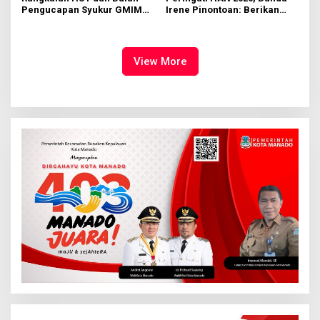
Pengucapan Syukur GMIM
Irene Pinontoan: Berikan
Syalom Karombasan
Ruang Bagi Anak untuk
Dimulai, Pandelaki:
Tampil Percaya Diri
Kemuliaan Hanya Bagi
Tuhan Yesus
View More