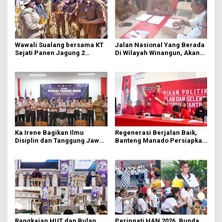
Wawali Sualang bersama KT
Jalan Nasional Yang Berada
Sejati Panen Jagung 2
Di Wilayah Winangun, Akan
Hektare di Paniki Bawah
Segera Diperbaiki Oleh BPJN
Ka Irene Bagikan Ilmu
Regenerasi Berjalan Baik,
Disiplin dan Tanggung Jawab
Banteng Manado Persiapkan
di KMD Kwartir Cabang
562 Kader Turun ke Akar
Manado
Rumput
Rangkaian HUT dan Bulan
Peringati HAN 2026, Bunda