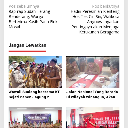
N
Pos sebelumnya
Pos berikutnya
Rap-rap Sudah Terang
Hadiri Peresmian Klenteng
a
Benderang, Warga
Hok Tek Cin Sin, Walikota
Berterima Kasih Pada Elrik
Angouw Ingatkan
v
Mosal
Pentingnya akan Menjaga
i
Kerukunan Beragama
g
Jangan Lewatkan
a
s
i
p
o
s
Wawali Sualang bersama KT
Jalan Nasional Yang Berada
Sejati Panen Jagung 2
Di Wilayah Winangun, Akan
Hektare di Paniki Bawah
Segera Diperbaiki Oleh BPJN