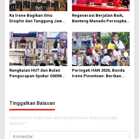
Ka Irene Bagikan Ilmu
Regenerasi Berjalan Baik,
Disiplin dan Tanggung Jawab
Banteng Manado Persiapkan
di KMD Kwartir Cabang
562 Kader Turun ke Akar
Manado
Rumput
Rangkaian HUT dan Bulan
Peringati HAN 2026, Bunda
Pengucapan Syukur GMIM
Irene Pinontoan: Berikan
Syalom Karombasan
Ruang Bagi Anak untuk
Dimulai, Pandelaki:
Tampil Percaya Diri
Kemuliaan Hanya Bagi
Tuhan Yesus
Tinggalkan Balasan
Alamat email Anda tidak akan dipublikasikan.
Ruas yang wajib
ditandai
*