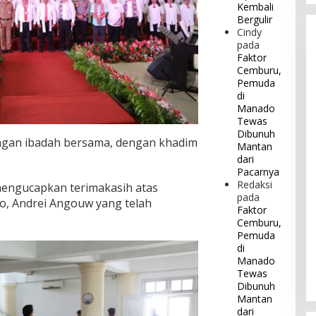
Kembali
Bergulir
Cindy
pada
Faktor
Cemburu,
Pemuda
di
Manado
Tewas
Dibunuh
engan ibadah bersama, dengan khadim
Mantan
dari
Pacarnya
Redaksi
t mengucapkan terimakasih atas
pada
o, Andrei Angouw yang telah
Faktor
Cemburu,
Pemuda
di
Manado
Tewas
Dibunuh
Mantan
dari