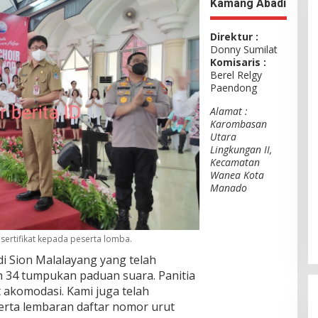
Kamang Abadi
Direktur :
Donny Sumilat
Komisaris :
Berel Relgy
Paendong
Alamat :
Karombasan
Utara
Lingkungan II,
Kecamatan
Wanea Kota
Manado
ertifikat kepada peserta lomba.
di Sion Malalayang yang telah
h 34 tumpukan paduan suara. Panitia
akomodasi. Kami juga telah
rta lembaran daftar nomor urut