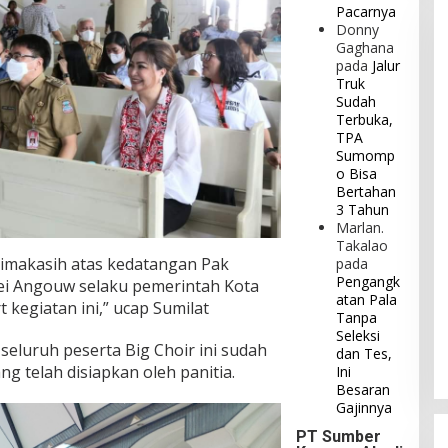
Pacarnya
Donny
Gaghana
pada
Jalur
Truk
Sudah
Terbuka,
TPA
Sumomp
o Bisa
Bertahan
3 Tahun
Marlan.
Takalao
rimakasih atas kedatangan Pak
pada
Pengangk
rei Angouw selaku pemerintah Kota
atan Pala
kegiatan ini,” ucap Sumilat
Tanpa
Seleksi
seluruh peserta Big Choir ini sudah
dan Tes,
g telah disiapkan oleh panitia.
Ini
Besaran
Gajinnya
PT Sumber