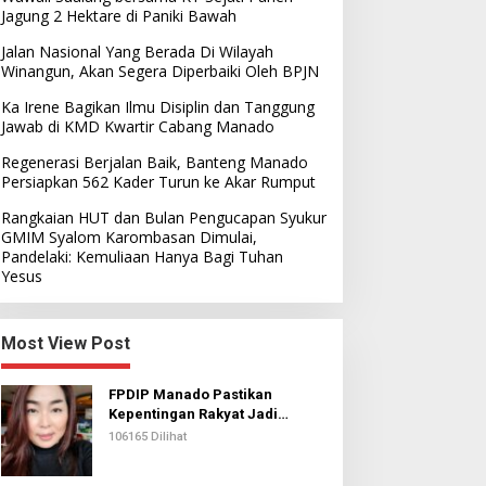
Jagung 2 Hektare di Paniki Bawah
Jalan Nasional Yang Berada Di Wilayah
Winangun, Akan Segera Diperbaiki Oleh BPJN
Ka Irene Bagikan Ilmu Disiplin dan Tanggung
Jawab di KMD Kwartir Cabang Manado
Regenerasi Berjalan Baik, Banteng Manado
Persiapkan 562 Kader Turun ke Akar Rumput
Rangkaian HUT dan Bulan Pengucapan Syukur
GMIM Syalom Karombasan Dimulai,
Pandelaki: Kemuliaan Hanya Bagi Tuhan
Yesus
Most View Post
FPDIP Manado Pastikan
Kepentingan Rakyat Jadi
Prioritas Dalam Perjuangan
106165 Dilihat