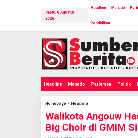
L
e
Headline
Manado
Par
Sabtu, 8 Agustus
w
a
2026
Pendidikan
t
i
k
e
k
o
n
t
e
n
Headline
Manado
Parlemen
Politik
Homepage
/
Headline
W
a
Walikota Angouw Ha
l
i
Big Choir di GMIM S
k
o
t