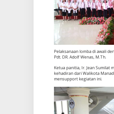
a
l
a
y
a
n
g
Pelaksanaan lomba di awali d
Pdt. DR. Adolf Wenas, M.Th.
Ketua panitia, Ir. Jean Sumila
kehadiran dari Walikota Manad
mensupport kegiatan ini.