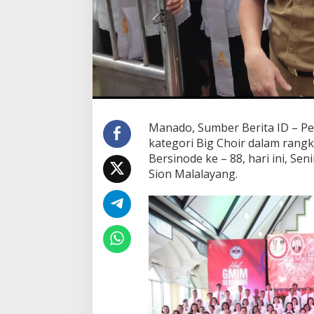
u
a
r
a
B
i
g
C
h
o
Manado, Sumber Berita ID – P
i
kategori Big Choir dalam ran
r
Bersinode ke – 88, hari ini, Se
d
Sion Malalayang.
i
G
M
I
M
S
i
o
n
M
a
l