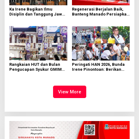
Ka Irene Bagikan Ilmu
Regenerasi Berjalan Baik,
Disiplin dan Tanggung Jawab
Banteng Manado Persiapkan
di KMD Kwartir Cabang
562 Kader Turun ke Akar
Manado
Rumput
Rangkaian HUT dan Bulan
Peringati HAN 2026, Bunda
Pengucapan Syukur GMIM
Irene Pinontoan: Berikan
Syalom Karombasan
Ruang Bagi Anak untuk
Dimulai, Pandelaki:
Tampil Percaya Diri
Kemuliaan Hanya Bagi
Tuhan Yesus
View More