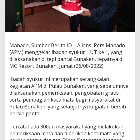
a
n
a
N
a
m
u
n
Manado, Sumber Berita ID – Aliansi Pers Manado
B
(APM) menggelar ibadah syukur HUT ke 1, yang
e
dilaksanakan di tepi pantai Bunaken, tepatnya di
r
MC Resort Bunaken, Jumat (26/08/2022).
m
a
k
Ibadah syukur ini merupakan serangkaian
n
kegiatan APM di Pulau Bunaken, yang sebelumnya
a
dilaksanakan pemeriksaan, pengobatan gratis
serta pembagian kaca mata bagi masyarakat di
Pulau Bunaken, yang selanjutnya kegiatan bersih-
bersih pantai.
Tercatat ada 300an masyarakat yang melakukan
pemeriksaan mata dan diberikan kaca mata yang