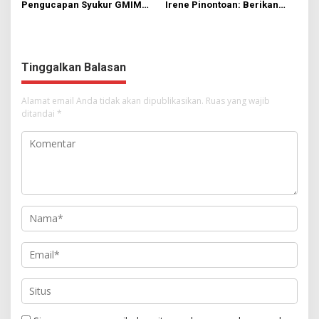
Pengucapan Syukur GMIM
Irene Pinontoan: Berikan
Syalom Karombasan
Ruang Bagi Anak untuk
Dimulai, Pandelaki:
Tampil Percaya Diri
Kemuliaan Hanya Bagi
Tuhan Yesus
Tinggalkan Balasan
Alamat email Anda tidak akan dipublikasikan.
Ruas yang wajib
ditandai
*