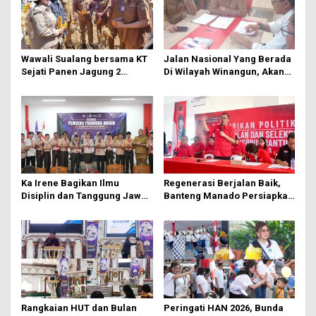
i
p
o
Wawali Sualang bersama KT
Jalan Nasional Yang Berada
s
Sejati Panen Jagung 2
Di Wilayah Winangun, Akan
Hektare di Paniki Bawah
Segera Diperbaiki Oleh BPJN
Ka Irene Bagikan Ilmu
Regenerasi Berjalan Baik,
Disiplin dan Tanggung Jawab
Banteng Manado Persiapkan
di KMD Kwartir Cabang
562 Kader Turun ke Akar
Manado
Rumput
Rangkaian HUT dan Bulan
Peringati HAN 2026, Bunda