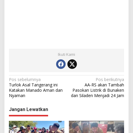
Ikuti Kami
N
Pos sebelumnya
Pos berikutnya
Turlok Asal Tangerang ini
AA-RS akan Tambah
a
Katakan Manado Aman dan
Pasokan Listrik di Bunaken
Nyaman
dan Siladen Menjadi 24 Jam
v
i
Jangan Lewatkan
g
a
s