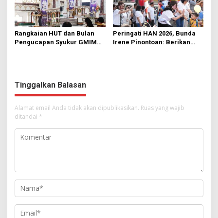
Rangkaian HUT dan Bulan
Peringati HAN 2026, Bunda
Pengucapan Syukur GMIM
Irene Pinontoan: Berikan
Syalom Karombasan
Ruang Bagi Anak untuk
Dimulai, Pandelaki:
Tampil Percaya Diri
Kemuliaan Hanya Bagi
Tuhan Yesus
Tinggalkan Balasan
Alamat email Anda tidak akan dipublikasikan.
Ruas yang wajib
ditandai
*