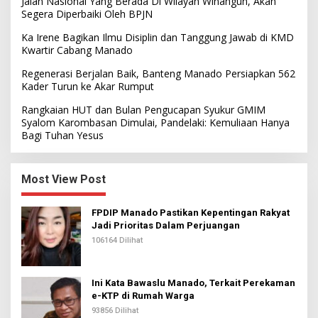
Jalan Nasional Yang Berada Di Wilayah Winangun, Akan
Segera Diperbaiki Oleh BPJN
Ka Irene Bagikan Ilmu Disiplin dan Tanggung Jawab di KMD
Kwartir Cabang Manado
Regenerasi Berjalan Baik, Banteng Manado Persiapkan 562
Kader Turun ke Akar Rumput
Rangkaian HUT dan Bulan Pengucapan Syukur GMIM
Syalom Karombasan Dimulai, Pandelaki: Kemuliaan Hanya
Bagi Tuhan Yesus
Most View Post
FPDIP Manado Pastikan Kepentingan Rakyat
Jadi Prioritas Dalam Perjuangan
106164 Dilihat
Ini Kata Bawaslu Manado, Terkait Perekaman
e-KTP di Rumah Warga
93856 Dilihat