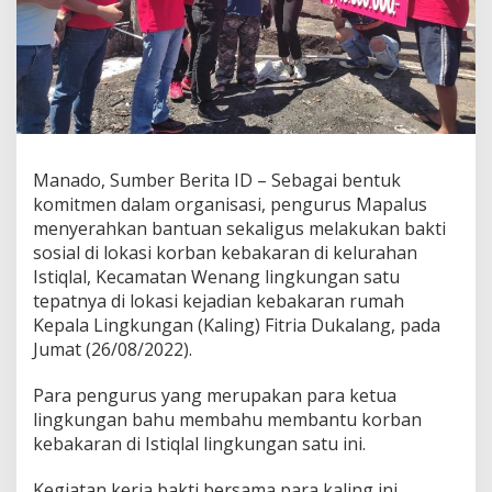
s
S
e
r
a
h
k
a
n
Manado, Sumber Berita ID – Sebagai bentuk
B
komitmen dalam organisasi, pengurus Mapalus
a
menyerahkan bantuan sekaligus melakukan bakti
n
sosial di lokasi korban kebakaran di kelurahan
t
u
Istiqlal, Kecamatan Wenang lingkungan satu
a
tepatnya di lokasi kejadian kebakaran rumah
n
Kepala Lingkungan (Kaling) Fitria Dukalang, pada
G
Jumat (26/08/2022).
o
t
o
Para pengurus yang merupakan para ketua
n
lingkungan bahu membahu membantu korban
g
kebakaran di Istiqlal lingkungan satu ini.
R
o
Kegiatan kerja bakti bersama para kaling ini
y