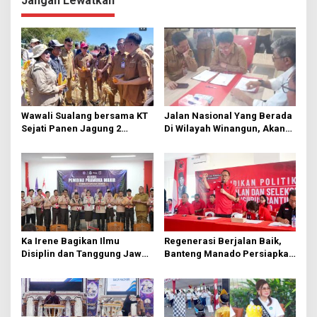
Jangan Lewatkan
g
a
s
i
p
o
Wawali Sualang bersama KT
Jalan Nasional Yang Berada
s
Sejati Panen Jagung 2
Di Wilayah Winangun, Akan
Hektare di Paniki Bawah
Segera Diperbaiki Oleh BPJN
Ka Irene Bagikan Ilmu
Regenerasi Berjalan Baik,
Disiplin dan Tanggung Jawab
Banteng Manado Persiapkan
di KMD Kwartir Cabang
562 Kader Turun ke Akar
Manado
Rumput