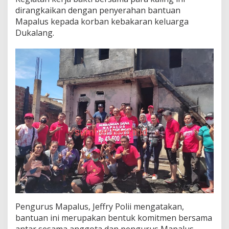
o
dirangkaikan dengan penyerahan bantuan
n
Mapalus kepada korban kebakaran keluarga
g
Dukalang.
k
e
p
a
d
a
K
o
r
b
a
n
K
e
b
a
k
a
r
Pengurus Mapalus, Jeffry Polii mengatakan,
a
bantuan ini merupakan bentuk komitmen bersama
n
d