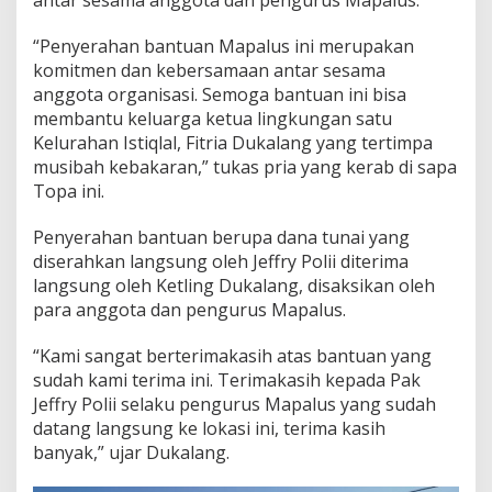
antar sesama anggota dan pengurus Mapalus.
i
I
“Penyerahan bantuan Mapalus ini merupakan
s
komitmen dan kebersamaan antar sesama
t
anggota organisasi. Semoga bantuan ini bisa
i
q
membantu keluarga ketua lingkungan satu
l
Kelurahan Istiqlal, Fitria Dukalang yang tertimpa
a
musibah kebakaran,” tukas pria yang kerab di sapa
l
Topa ini.
Penyerahan bantuan berupa dana tunai yang
diserahkan langsung oleh Jeffry Polii diterima
langsung oleh Ketling Dukalang, disaksikan oleh
para anggota dan pengurus Mapalus.
“Kami sangat berterimakasih atas bantuan yang
sudah kami terima ini. Terimakasih kepada Pak
Jeffry Polii selaku pengurus Mapalus yang sudah
datang langsung ke lokasi ini, terima kasih
banyak,” ujar Dukalang.