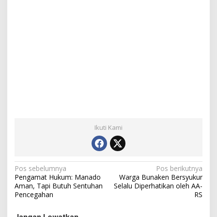
Ikuti Kami
N
Pos sebelumnya
Pos berikutnya
Pengamat Hukum: Manado
Warga Bunaken Bersyukur
a
Aman, Tapi Butuh Sentuhan
Selalu Diperhatikan oleh AA-
Pencegahan
RS
v
i