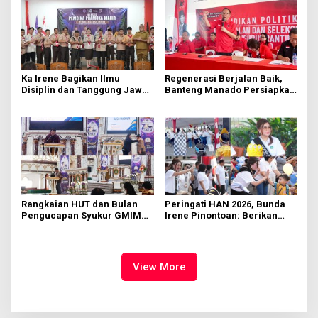
Ka Irene Bagikan Ilmu
Regenerasi Berjalan Baik,
Disiplin dan Tanggung Jawab
Banteng Manado Persiapkan
di KMD Kwartir Cabang
562 Kader Turun ke Akar
Manado
Rumput
Rangkaian HUT dan Bulan
Peringati HAN 2026, Bunda
Pengucapan Syukur GMIM
Irene Pinontoan: Berikan
Syalom Karombasan
Ruang Bagi Anak untuk
Dimulai, Pandelaki:
Tampil Percaya Diri
Kemuliaan Hanya Bagi
Tuhan Yesus
View More