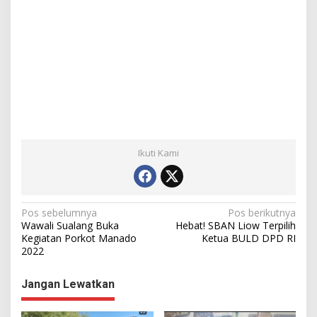
Ikuti Kami
N
Pos sebelumnya
Pos berikutnya
Wawali Sualang Buka
Hebat! SBAN Liow Terpilih
a
Kegiatan Porkot Manado
Ketua BULD DPD RI
2022
v
i
Jangan Lewatkan
g
a