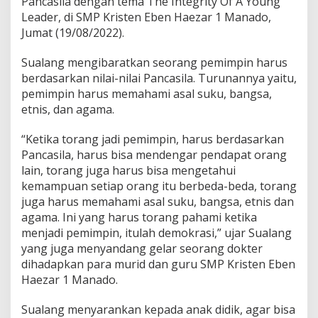
Pancasila dengan tema The Integrity Of A Young
d
Leader, di SMP Kristen Eben Haezar 1 Manado,
e
Jumat (19/08/2022).
n
g
a
Sualang mengibaratkan seorang pemimpin harus
r
berdasarkan nilai-nilai Pancasila. Turunannya yaitu,
P
pemimpin harus memahami asal suku, bangsa,
e
etnis, dan agama.
n
d
a
“Ketika torang jadi pemimpin, harus berdasarkan
p
Pancasila, harus bisa mendengar pendapat orang
a
lain, torang juga harus bisa mengetahui
t
kemampuan setiap orang itu berbeda-beda, torang
O
juga harus memahami asal suku, bangsa, etnis dan
r
a
agama. Ini yang harus torang pahami ketika
n
menjadi pemimpin, itulah demokrasi,” ujar Sualang
g
yang juga menyandang gelar seorang dokter
L
dihadapkan para murid dan guru SMP Kristen Eben
a
i
Haezar 1 Manado.
n
Sualang menyarankan kepada anak didik, agar bisa