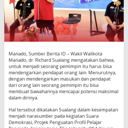
d
i
P
e
m
i
m
p
i
n
Manado, Sumber Berita ID – Wakil Walikota
i
Manado, dr. Richard Sualang mengatakan bahwa,
t
u
untuk menjadi seorang pemimpin itu harus bisa
H
mendengarkan pendapat orang lain. Menurutnya,
a
dengan mendengarkan masukan dan pendapat
r
dari orang lain seorang pemimpin itu bisa
u
s
membuat bawahannya mencapai potensi maksimal
B
dalam dirinya.
i
s
Hal tersebut dikatakan Sualang dalam kesempatan
a
menjadi narasumber pada kegiatan Suara
M
e
Demokrasi, Projek Penguatan Profil Pelajar
n