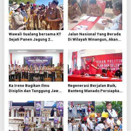
s
i
p
o
Wawali Sualang bersama KT
Jalan Nasional Yang Berada
s
Sejati Panen Jagung 2
Di Wilayah Winangun, Akan
Hektare di Paniki Bawah
Segera Diperbaiki Oleh BPJN
Ka Irene Bagikan Ilmu
Regenerasi Berjalan Baik,
Disiplin dan Tanggung Jawab
Banteng Manado Persiapkan
di KMD Kwartir Cabang
562 Kader Turun ke Akar
Manado
Rumput