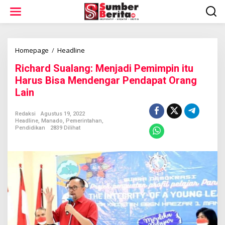
L
e
w
a
t
i
Homepage
/
Headline
R
k
i
Richard Sualang: Menjadi Pemimpin itu
e
c
k
h
Harus Bisa Mendengar Pendapat Orang
o
a
Lain
n
r
t
d
e
S
Redaksi
Agustus 19, 2022
n
Headline
,
Manado
,
Pemerintahan
,
u
Pendidikan
2839 Dilihat
a
l
a
n
g
:
M
e
n
j
a