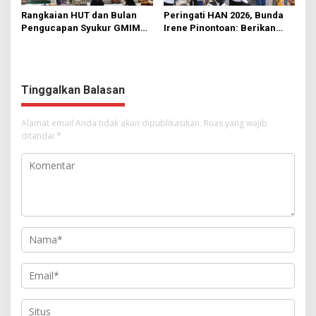
Rangkaian HUT dan Bulan
Peringati HAN 2026, Bunda
Pengucapan Syukur GMIM
Irene Pinontoan: Berikan
Syalom Karombasan
Ruang Bagi Anak untuk
Dimulai, Pandelaki:
Tampil Percaya Diri
Kemuliaan Hanya Bagi
Tuhan Yesus
Tinggalkan Balasan
Alamat email Anda tidak akan dipublikasikan.
Ruas yang wajib
ditandai
*