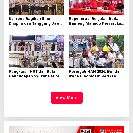
Ka Irene Bagikan Ilmu
Regenerasi Berjalan Baik,
Disiplin dan Tanggung Jawab
Banteng Manado Persiapkan
di KMD Kwartir Cabang
562 Kader Turun ke Akar
Manado
Rumput
Rangkaian HUT dan Bulan
Peringati HAN 2026, Bunda
Pengucapan Syukur GMIM
Irene Pinontoan: Berikan
Syalom Karombasan
Ruang Bagi Anak untuk
Dimulai, Pandelaki:
Tampil Percaya Diri
Kemuliaan Hanya Bagi
Tuhan Yesus
View More