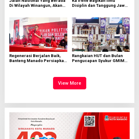
Jalan Nasional Yang Berada
Ka Irene Bagikan Ilmu
Di Wilayah Winangun, Akan
Disiplin dan Tanggung Jawab
Segera Diperbaiki Oleh BPJN
di KMD Kwartir Cabang
Manado
Regenerasi Berjalan Baik,
Rangkaian HUT dan Bulan
Banteng Manado Persiapkan
Pengucapan Syukur GMIM
562 Kader Turun ke Akar
Syalom Karombasan
Rumput
Dimulai, Pandelaki:
Kemuliaan Hanya Bagi
Tuhan Yesus
View More