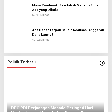
Masa Pandemik, Sekolah di Manado Sudah
Ada yang Dibuka
62731 Dilihat
Apa Benar Terjadi Selisih Realisasi Anggaran
Dana Lansia?
40722 Dilihat
Politik Terbaru
I
DPC PDI Perjuangan Manado Peringati Hari
T