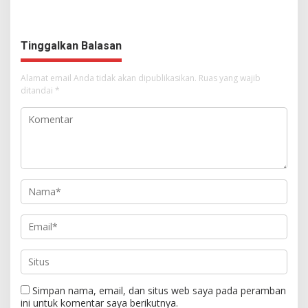
Rumput
Dimulai, Pandelaki:
Kemuliaan Hanya Bagi
Tuhan Yesus
Tinggalkan Balasan
Alamat email Anda tidak akan dipublikasikan.
Ruas yang wajib
ditandai
*
Simpan nama, email, dan situs web saya pada peramban
ini untuk komentar saya berikutnya.