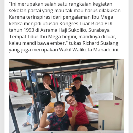
“Ini merupakan salah satu rangkaian kegiatan
P
e
sekolah partai yang mau tak mau harus dilakukan.
r
Karena terinspirasi dari pengalaman Ibu Mega
j
ketika menjadi utusan Kongres Luar Biasa PDI
u
tahun 1993 di Asrama Haji Sukolilo, Surabaya.
a
Tempat tidur Ibu Mega begini, mandinya di luar,
n
g
kalau mandi bawa ember,” tukas Richard Sualang
a
yang juga merupakan Wakil Walikota Manado ini.
n