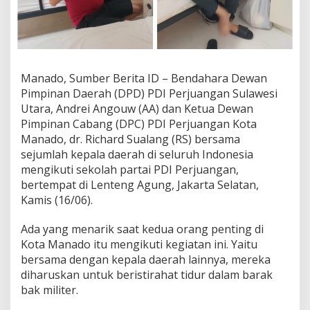
e
d
e
r
h
a
Manado, Sumber Berita ID – Bendahara Dewan
n
Pimpinan Daerah (DPD) PDI Perjuangan Sulawesi
a
Utara, Andrei Angouw (AA) dan Ketua Dewan
a
n
Pimpinan Cabang (DPC) PDI Perjuangan Kota
d
Manado, dr. Richard Sualang (RS) bersama
a
sejumlah kepala daerah di seluruh Indonesia
l
mengikuti sekolah partai PDI Perjuangan,
a
m
bertempat di Lenteng Agung, Jakarta Selatan,
S
Kamis (16/06).
e
k
Ada yang menarik saat kedua orang penting di
o
Kota Manado itu mengikuti kegiatan ini. Yaitu
l
a
bersama dengan kepala daerah lainnya, mereka
h
diharuskan untuk beristirahat tidur dalam barak
P
bak militer.
D
I