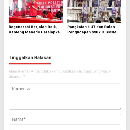
Regenerasi Berjalan Baik,
Rangkaian HUT dan Bulan
Banteng Manado Persiapkan
Pengucapan Syukur GMIM
562 Kader Turun ke Akar
Syalom Karombasan
Rumput
Dimulai, Pandelaki:
Kemuliaan Hanya Bagi
Tuhan Yesus
Tinggalkan Balasan
Alamat email Anda tidak akan dipublikasikan.
Ruas yang wajib
ditandai
*