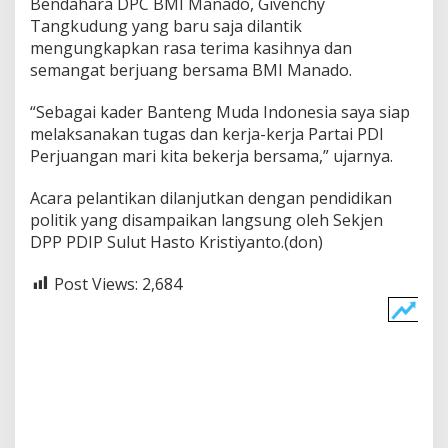
Bendahara DPC BMI Manado, Givenchy
K
Tangkudung yang baru saja dilantik
o
mengungkapkan rasa terima kasihnya dan
t
semangat berjuang bersama BMI Manado.
a
M
a
“Sebagai kader Banteng Muda Indonesia saya siap
n
melaksanakan tugas dan kerja-kerja Partai PDI
a
Perjuangan mari kita bekerja bersama,” ujarnya.
d
o
Acara pelantikan dilanjutkan dengan pendidikan
politik yang disampaikan langsung oleh Sekjen
DPP PDIP Sulut Hasto Kristiyanto.(don)
Post Views:
2,684