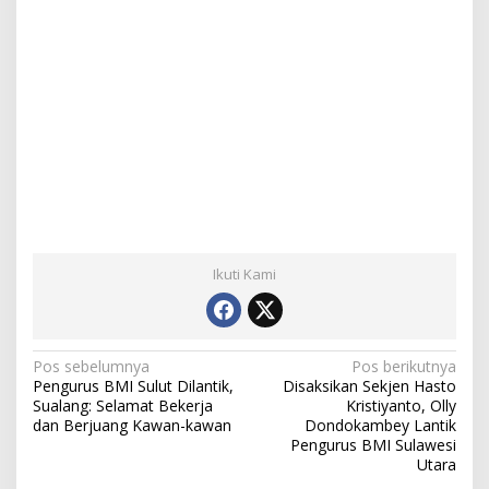
Ikuti Kami
N
Pos sebelumnya
Pos berikutnya
Pengurus BMI Sulut Dilantik,
Disaksikan Sekjen Hasto
a
Sualang: Selamat Bekerja
Kristiyanto, Olly
dan Berjuang Kawan-kawan
Dondokambey Lantik
v
Pengurus BMI Sulawesi
i
Utara