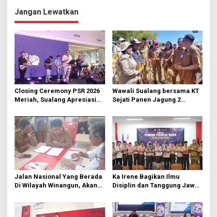
g
Jangan Lewatkan
a
s
i
p
o
s
Closing Ceremony PSR 2026
Wawali Sualang bersama KT
Meriah, Sualang Apresiasi
Sejati Panen Jagung 2
Keterlibatan 10 Ribu Remaja
Hektare di Paniki Bawah
GMIM
Jalan Nasional Yang Berada
Ka Irene Bagikan Ilmu
Di Wilayah Winangun, Akan
Disiplin dan Tanggung Jawab
Segera Diperbaiki Oleh BPJN
di KMD Kwartir Cabang
Manado