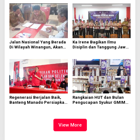
GMIM
Jalan Nasional Yang Berada
Ka Irene Bagikan Ilmu
Di Wilayah Winangun, Akan
Disiplin dan Tanggung Jawab
Segera Diperbaiki Oleh BPJN
di KMD Kwartir Cabang
Manado
Regenerasi Berjalan Baik,
Rangkaian HUT dan Bulan
Banteng Manado Persiapkan
Pengucapan Syukur GMIM
562 Kader Turun ke Akar
Syalom Karombasan
Rumput
Dimulai, Pandelaki:
Kemuliaan Hanya Bagi
Tuhan Yesus
View More