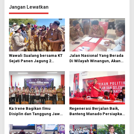
i
Jangan Lewatkan
g
a
s
i
p
o
Wawali Sualang bersama KT
Jalan Nasional Yang Berada
s
Sejati Panen Jagung 2
Di Wilayah Winangun, Akan
Hektare di Paniki Bawah
Segera Diperbaiki Oleh BPJN
Ka Irene Bagikan Ilmu
Regenerasi Berjalan Baik,
Disiplin dan Tanggung Jawab
Banteng Manado Persiapkan
di KMD Kwartir Cabang
562 Kader Turun ke Akar
Manado
Rumput