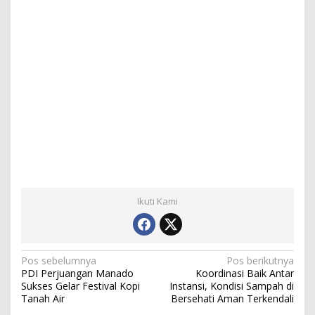
Ikuti Kami
N
Pos sebelumnya
Pos berikutnya
PDI Perjuangan Manado
Koordinasi Baik Antar
a
Sukses Gelar Festival Kopi
Instansi, Kondisi Sampah di
Tanah Air
Bersehati Aman Terkendali
v