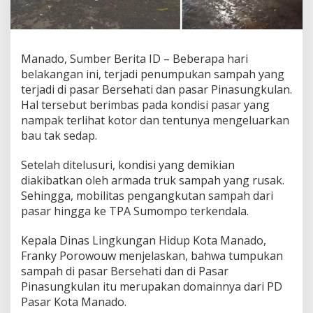
a
S
a
m
Manado, Sumber Berita ID – Beberapa hari
p
a
belakangan ini, terjadi penumpukan sampah yang
h
terjadi di pasar Bersehati dan pasar Pinasungkulan.
L
Hal tersebut berimbas pada kondisi pasar yang
a
nampak terlihat kotor dan tentunya mengeluarkan
n
g
bau tak sedap.
s
u
Setelah ditelusuri, kondisi yang demikian
n
diakibatkan oleh armada truk sampah yang rusak.
g
Sehingga, mobilitas pengangkutan sampah dari
D
i
pasar hingga ke TPA Sumompo terkendala.
e
k
Kepala Dinas Lingkungan Hidup Kota Manado,
s
Franky Porowouw menjelaskan, bahwa tumpukan
e
sampah di pasar Bersehati dan di Pasar
k
u
Pinasungkulan itu merupakan domainnya dari PD
s
Pasar Kota Manado.
i