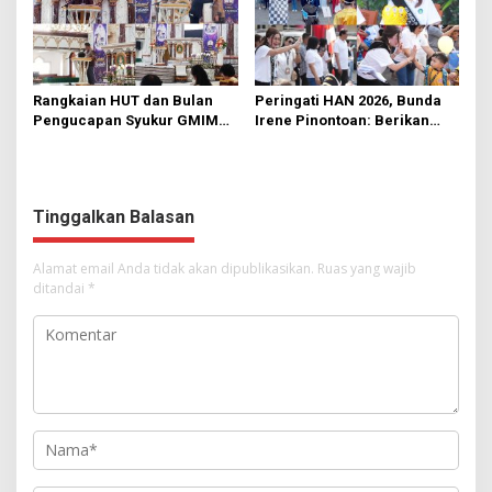
Rangkaian HUT dan Bulan
Peringati HAN 2026, Bunda
Pengucapan Syukur GMIM
Irene Pinontoan: Berikan
Syalom Karombasan
Ruang Bagi Anak untuk
Dimulai, Pandelaki:
Tampil Percaya Diri
Kemuliaan Hanya Bagi
Tuhan Yesus
Tinggalkan Balasan
Alamat email Anda tidak akan dipublikasikan.
Ruas yang wajib
ditandai
*