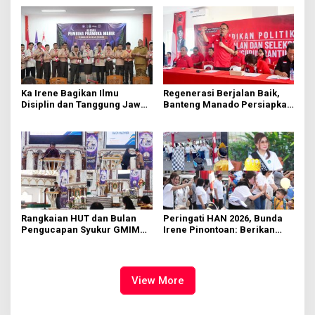
Ka Irene Bagikan Ilmu
Regenerasi Berjalan Baik,
Disiplin dan Tanggung Jawab
Banteng Manado Persiapkan
di KMD Kwartir Cabang
562 Kader Turun ke Akar
Manado
Rumput
Rangkaian HUT dan Bulan
Peringati HAN 2026, Bunda
Pengucapan Syukur GMIM
Irene Pinontoan: Berikan
Syalom Karombasan
Ruang Bagi Anak untuk
Dimulai, Pandelaki:
Tampil Percaya Diri
Kemuliaan Hanya Bagi
Tuhan Yesus
View More